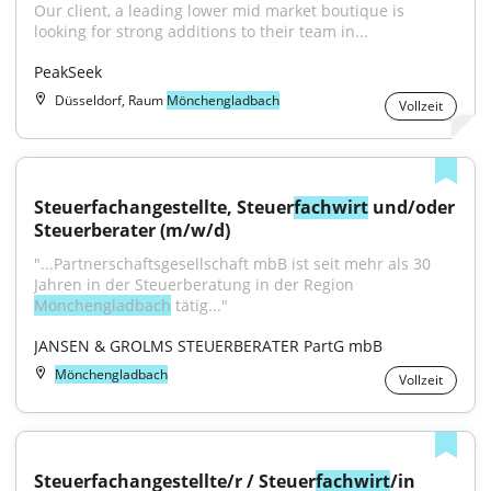
Our client, a leading lower mid market boutique is 
looking for strong additions to their team in...
PeakSeek
Düsseldorf, Raum
Mönchengladbach
Vollzeit
Steuerfachangestellte, Steuer
fachwirt
 und/oder 
Steuerberater (m/w/d)
"...Partnerschaftsgesellschaft mbB ist seit mehr als 30 
Jahren in der Steuerberatung in der Region 
Mönchengladbach
 tätig..."
JANSEN & GROLMS STEUERBERATER PartG mbB
Mönchengladbach
Vollzeit
Steuerfachangestellte/r / Steuer
fachwirt
/in 