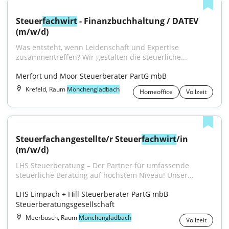
Steuer
fachwirt
 - Finanzbuchhaltung / DATEV 
(m/w/d)
Was entsteht, wenn Leidenschaft und Expertise 
zusammentreffen? Wir gestalten die steuerliche...
Merfort und Moor Steuerberater PartG mbB
Krefeld, Raum
Mönchengladbach
Homeoffice
Vollzeit
Steuerfachangestellte/r Steuer
fachwirt
/in 
(m/w/d)
LHS Steuerberatung – Der Partner für umfassende 
steuerliche Beratung auf höchstem Niveau! Unser...
LHS Limpach + Hill Steuerberater PartG mbB 
Steuerberatungsgesellschaft
Meerbusch, Raum
Mönchengladbach
Vollzeit