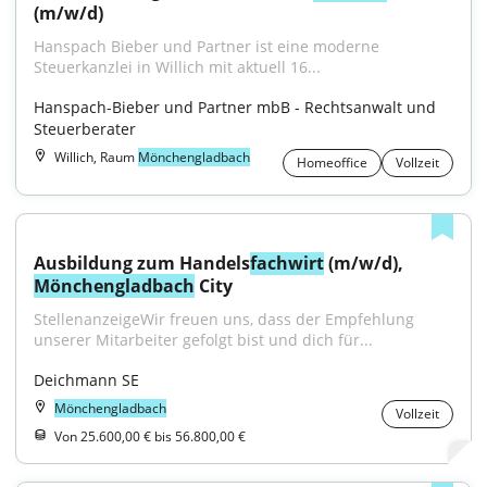
(m/w/d)
Hanspach Bieber und Partner ist eine moderne 
Steuerkanzlei in Willich mit aktuell 16...
Hanspach-Bieber und Partner mbB - Rechtsanwalt und 
Steuerberater
Willich, Raum
Mönchengladbach
Homeoffice
Vollzeit
Ausbildung zum Handels
fachwirt
 (m/w/d), 
Mönchengladbach
 City
StellenanzeigeWir freuen uns, dass der Empfehlung 
unserer Mitarbeiter gefolgt bist und dich für...
Deichmann SE
Mönchengladbach
Vollzeit
Von 25.600,00 € bis 56.800,00 €