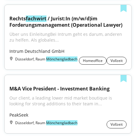
Rechts
fachwirt
 / Jurist:In (m/w/d)im 
Forderungsmanagement (Operational Lawyer)
Über uns EinleitungBei Intrum geht es darum, anderen 
zu helfen. Als globales...
Intrum Deutschland GmbH
Düsseldorf, Raum
Mönchengladbach
Homeoffice
Vollzeit
M&A Vice President - Investment Banking
Our client, a leading lower mid market boutique is 
looking for strong additions to their team in...
PeakSeek
Düsseldorf, Raum
Mönchengladbach
Vollzeit