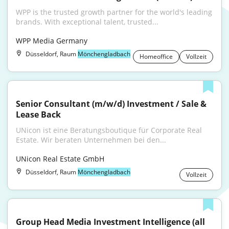
WPP is the trusted growth partner for the world's leading 
brands. With exceptional talent, trusted...
WPP Media Germany
Düsseldorf, Raum
Mönchengladbach
Homeoffice
Vollzeit
Senior Consultant (m/w/d) Investment / Sale & 
Lease Back
UNicon ist eine Beratungsboutique für Corporate Real 
Estate. Wir beraten Unternehmen bei den...
UNicon Real Estate GmbH
Düsseldorf, Raum
Mönchengladbach
Vollzeit
Group Head Media Investment Intelligence (all 