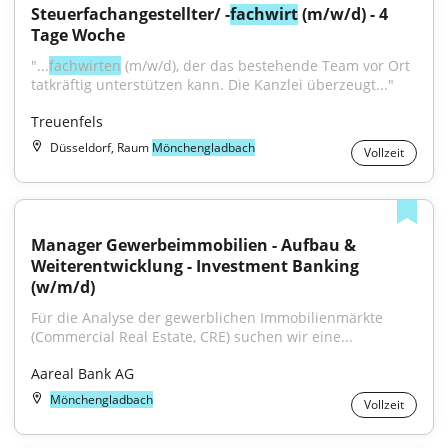
Steuerfachangestellter/ -
fachwirt
 (m/w/d) - 4 
Tage Woche
"...
fachwirten
 (m/w/d), der das bestehende Team vor Ort 
tatkräftig unterstützen kann. Die Kanzlei überzeugt..."
Treuenfels
Düsseldorf, Raum
Mönchengladbach
Vollzeit
Manager Gewerbeimmobilien - Aufbau & 
Weiterentwicklung - Investment Banking 
(w/m/d)
Für die Analyse der gewerblichen Immobilienmärkte 
(Commercial Real Estate, CRE) suchen wir eine...
Aareal Bank AG
Mönchengladbach
Vollzeit