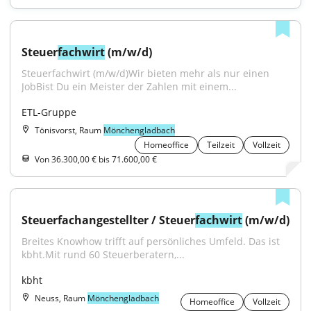
Steuer
fachwirt
 (m/w/d)
Steuerfachwirt (m/w/d)Wir bieten mehr als nur einen 
JobBist Du ein Meister der Zahlen mit einem...
ETL-Gruppe
Tönisvorst, Raum
Mönchengladbach
Homeoffice
Teilzeit
Vollzeit
Von 36.300,00 € bis 71.600,00 €
Steuerfachangestellter / Steuer
fachwirt
 (m/w/d)
Breites Knowhow trifft auf persönliches Umfeld. Das ist 
kbht.Mit rund 60 Steuerberatern,...
kbht
Neuss, Raum
Mönchengladbach
Homeoffice
Vollzeit