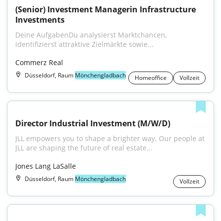
(Senior) Investment Managerin Infrastructure 
Investments
Deine AufgabenDu analysierst Marktchancen, 
identifizierst attraktive Zielmärkte sowie...
Commerz Real
Düsseldorf, Raum
Mönchengladbach
Homeoffice
Vollzeit
Director Industrial Investment (M/W/D)
JLL empowers you to shape a brighter way. Our people at 
JLL are shaping the future of real estate...
Jones Lang LaSalle
Düsseldorf, Raum
Mönchengladbach
Vollzeit