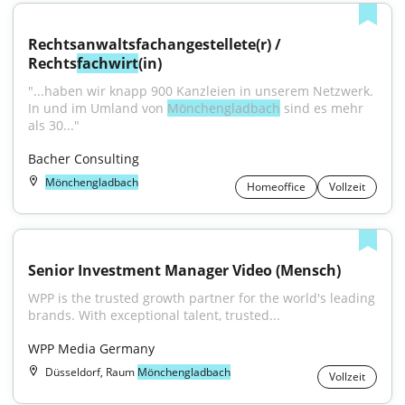
Rechtsanwaltsfachangestellete(r) / 
Rechts
fachwirt
(in)
"...haben wir knapp 900 Kanzleien in unserem Netzwerk. 
In und im Umland von 
Mönchengladbach
 sind es mehr 
als 30..."
Bacher Consulting
Mönchengladbach
Homeoffice
Vollzeit
Senior Investment Manager Video (Mensch)
WPP is the trusted growth partner for the world's leading 
brands. With exceptional talent, trusted...
WPP Media Germany
Düsseldorf, Raum
Mönchengladbach
Vollzeit