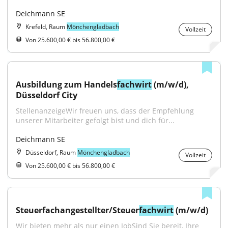
Deichmann SE
Krefeld, Raum
Mönchengladbach
Vollzeit
Von 25.600,00 € bis 56.800,00 €
Ausbildung zum Handels
fachwirt
 (m/w/d), 
Düsseldorf City
StellenanzeigeWir freuen uns, dass der Empfehlung 
unserer Mitarbeiter gefolgt bist und dich für...
Deichmann SE
Düsseldorf, Raum
Mönchengladbach
Vollzeit
Von 25.600,00 € bis 56.800,00 €
Steuerfachangestellter/Steuer
fachwirt
 (m/w/d)
Wir bieten mehr als nur einen JobSind Sie bereit, Ihre 