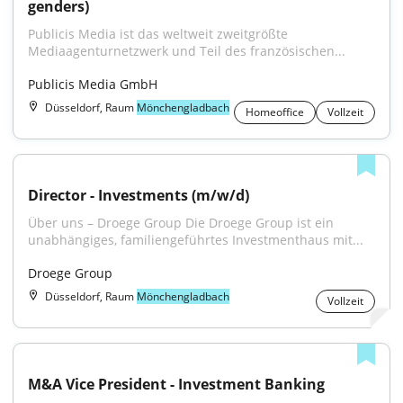
genders)
Publicis Media ist das weltweit zweitgrößte 
Mediaagenturnetzwerk und Teil des französischen...
Publicis Media GmbH
Düsseldorf, Raum
Mönchengladbach
Homeoffice
Vollzeit
Director - Investments (m/w/d)
Über uns – Droege Group Die Droege Group ist ein 
unabhängiges, familiengeführtes Investmenthaus mit...
Droege Group
Düsseldorf, Raum
Mönchengladbach
Vollzeit
M&A Vice President - Investment Banking