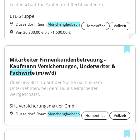
Leidenschaft für Zahlen und Recht weiter zu...
ETL-Gruppe
Düsseldorf, Raum
Mönchengladbach
Homeoffice
Vollzeit
Von 36.300,00 € bis 71.600,00 €
Mitarbeiter Firmenkundenbetreuung - 
Kaufmann Versicherungen, Underwriter & 
Fachwirt
e (m/w/d)
Über uns Bist Du auf der Suche nach einem 
Unternehmen, bei dem Du als Mitarbeiter 
wertgeschätzt...
SHL Versicherungsmakler GmbH
Düsseldorf, Raum
Mönchengladbach
Homeoffice
Vollzeit