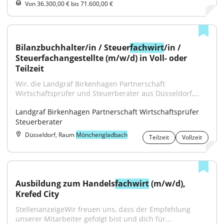
Von 36.300,00 € bis 71.600,00 €
Bilanzbuchhalter/in / Steuer
fachwirt
/in / 
Steuerfachangestellte (m/w/d) in Voll- oder 
Teilzeit
﻿Wir, die Landgraf Birkenhagen Partnerschaft 
Wirtschaftsprüfer und Steuerberater aus Düsseldorf,...
Landgraf Birkenhagen Partnerschaft Wirtschaftsprüfer 
Steuerberater
Düsseldorf, Raum
Mönchengladbach
Teilzeit
Vollzeit
Ausbildung zum Handels
fachwirt
 (m/w/d), 
Krefed City
StellenanzeigeWir freuen uns, dass der Empfehlung 
unserer Mitarbeiter gefolgt bist und dich für...