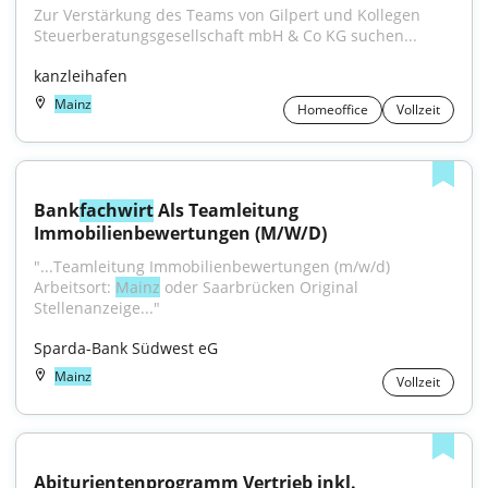
Zur Verstärkung des Teams von Gilpert und Kollegen 
Steuerberatungsgesellschaft mbH & Co KG suchen...
kanzleihafen
Mainz
Homeoffice
Vollzeit
Bank
fachwirt
 Als Teamleitung 
Immobilienbewertungen (M/W/D)
"...Teamleitung Immobilienbewertungen (m/w/d) 
Arbeitsort: 
Mainz
 oder Saarbrücken Original 
Stellenanzeige..."
Sparda-Bank Südwest eG
Mainz
Vollzeit
Abiturientenprogramm Vertrieb inkl. 