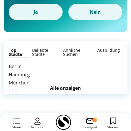
Ja
Nein
Top
Beliebte
Ähnliche
Ausbildung
Städte
Städte
Suchen
Berlin
Hamburg
München
Alle anzeigen
Köln
Frankfurt am Main
Stuttgart
Düsseldorf
Leipzig
Menü
Account
Jobagent
Merken