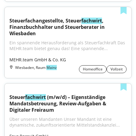
Steuerfachangestellte, Steuer
fachwirt
, 
Finanzbuchhalter und Steuerberater in 
Wiesbaden
Ein spannende Herausforderung als Steuerfachkraft Das 
MEHR.team bietet genau das! Eine spannende...
MEHR.team GmbH & Co. KG
Wiesbaden, Raum
Mainz
Homeoffice
Vollzeit
Steuer
fachwirt
 (m/w/d) – Eigenständige 
Mandatsbetreuung, Review-Aufgaben & 
Digitaler Freiraum
Über unseren Mandanten Unser Mandant ist eine 
dynamische, zukunftsorientierte Mittelstandskanzlei...