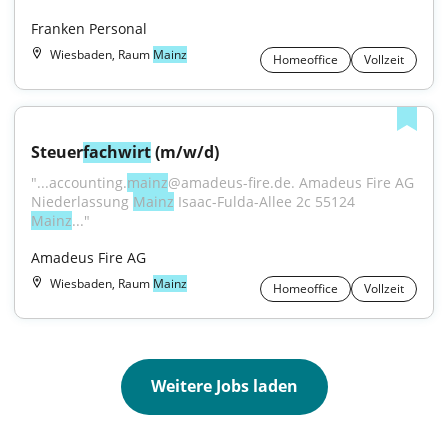
Franken Personal
Wiesbaden, Raum
Mainz
Homeoffice
Vollzeit
Steuer
fachwirt
 (m/w/d)
"...accounting.
mainz
@amadeus-fire.de. Amadeus Fire AG 
Niederlassung 
Mainz
 Isaac-Fulda-Allee 2c 55124 
Mainz
..."
Amadeus Fire AG
Wiesbaden, Raum
Mainz
Homeoffice
Vollzeit
Weitere Jobs laden