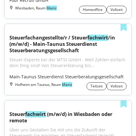
Four Recruit GmbH
Wiesbaden, Raum
Mainz
Homeoffice
Vollzeit
Steuerfachangestellte/r / Steuer
fachwirt
/in 
(m/w/d) - Main-Taunus Steuerdienst 
Steuerberatungsgesellschaft
Steuer-Experte bei der MTSt GmbH - Weil Zahlen einfach 
dein Ding sind! Von Steuererklärung bis...
Main-Taunus Steuerdienst Steuerberatungsgesellschaft
Hofheim am Taunus, Raum
Mainz
Teilzeit
Vollzeit
Steuer
fachwirt
 (m/w/d) in Wiesbaden oder 
remote
Über uns Gestalten Sie mit uns die Zukunft der 
Steuerwelt! Sie möchten als Steuerfachwirt (m/w/d)...