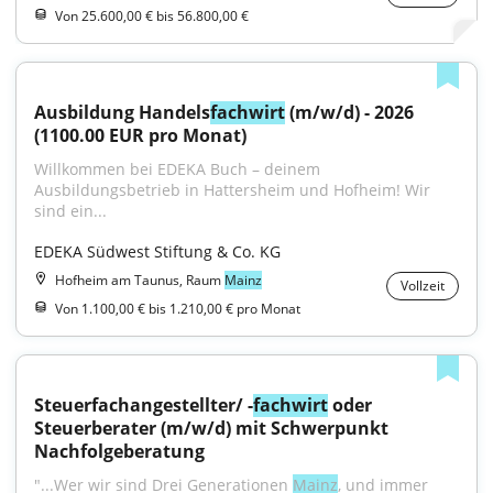
Von 25.600,00 € bis 56.800,00 €
Ausbildung Handels
fachwirt
 (m/w/d) - 2026 
(1100.00 EUR pro Monat)
Willkommen bei EDEKA Buch – deinem 
Ausbildungsbetrieb in Hattersheim und Hofheim! Wir 
sind ein...
EDEKA Südwest Stiftung & Co. KG
Hofheim am Taunus, Raum
Mainz
Vollzeit
Von 1.100,00 € bis 1.210,00 € pro Monat
Steuerfachangestellter/ -
fachwirt
 oder 
Steuerberater (m/w/d) mit Schwerpunkt 
Nachfolgeberatung
"...Wer wir sind Drei Generationen 
Mainz
, und immer 