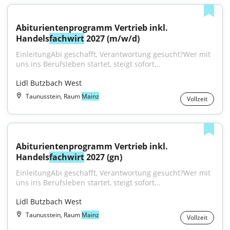
Abiturientenprogramm Vertrieb inkl. 
Handels
fachwirt
 2027 (m/w/d)
EinleitungAbi geschafft, Verantwortung gesucht?Wer mit 
uns ins Berufsleben startet, steigt sofort...
Lidl Butzbach West
Taunusstein, Raum
Mainz
Vollzeit
Abiturientenprogramm Vertrieb inkl. 
Handels
fachwirt
 2027 (gn)
EinleitungAbi geschafft, Verantwortung gesucht?Wer mit 
uns ins Berufsleben startet, steigt sofort...
Lidl Butzbach West
Taunusstein, Raum
Mainz
Vollzeit