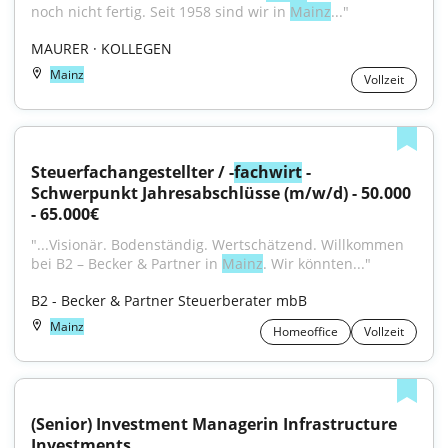
noch nicht fertig. Seit 1958 sind wir in 
Mainz
..."
MAURER · KOLLEGEN
Mainz
Vollzeit
Steuerfachangestellter / -
fachwirt
 - 
Schwerpunkt Jahresabschlüsse (m/w/d) - 50.000 
- 65.000€
"...Visionär. Bodenständig. Wertschätzend. Willkommen 
bei B2 – Becker & Partner in 
Mainz
. Wir könnten..."
B2 - Becker & Partner Steuerberater mbB
Mainz
Homeoffice
Vollzeit
(Senior) Investment Managerin Infrastructure 
Investments