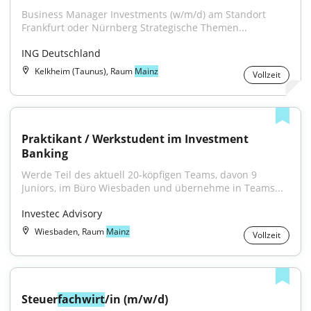
Business Manager Investments (w/m/d) am Standort 
Frankfurt oder Nürnberg Strategische Themen...
ING Deutschland
Kelkheim (Taunus), Raum
Mainz
Vollzeit
Praktikant / Werkstudent im Investment 
Banking
Werde Teil des aktuell 20-köpfigen Teams, davon 9 
Juniors, im Büro Wiesbaden und übernehme in Teams...
Investec Advisory
Wiesbaden, Raum
Mainz
Vollzeit
Steuer
fachwirt
/in (m/w/d)