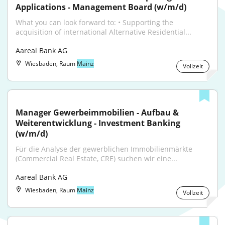
Applications - Management Board (w/m/d)
What you can look forward to: • Supporting the 
acquisition of international Alternative Residential...
Aareal Bank AG
Wiesbaden, Raum
Mainz
Vollzeit
Manager Gewerbeimmobilien - Aufbau & 
Weiterentwicklung - Investment Banking 
(w/m/d)
Für die Analyse der gewerblichen Immobilienmärkte 
(Commercial Real Estate, CRE) suchen wir eine...
Aareal Bank AG
Wiesbaden, Raum
Mainz
Vollzeit