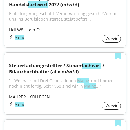
Handels
fachwirt
 2027 (m/w/d)
EinleitungAbi geschafft, Verantwortung gesucht?Wer mit 
uns ins Berufsleben startet, steigt sofort...
Lidl Wöllstein Ost
Mainz
Vollzeit
Steuerfachangestellter / Steuer
fachwirt
 / 
Bilanzbuchhalter (alle m/w/d)
"...Wer wir sind Drei Generationen 
Mainz
, und immer 
noch nicht fertig. Seit 1958 sind wir in 
Mainz
..."
MAURER · KOLLEGEN
Mainz
Vollzeit