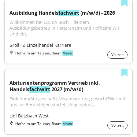
Ausbildung Handels
fachwirt
 (m/w/d) - 2026
Willkommen bei EDEKA Buch – deinem 
Ausbildungsbetrieb in Hattersheim und Hofheim! Wir 
sind ein...
Groß- & Einzelhandel Karriere
Hofheim am Taunus, Raum
Mainz
Vollzeit
Abiturientenprogramm Vertrieb inkl. 
Handels
fachwirt
 2027 (m/w/d)
EinleitungAbi geschafft, Verantwortung gesucht?Wer mit 
uns ins Berufsleben startet, steigt sofort...
Lidl Butzbach West
Hofheim am Taunus, Raum
Mainz
Vollzeit