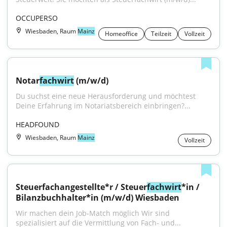
OCCUPERSO
Wiesbaden, Raum
Mainz
Homeoffice
Teilzeit
Vollzeit
Notar
fachwirt
 (m/w/d)
Du suchst eine neue Herausforderung und möchtest 
Deine Erfahrung im Notariatsbereich einbringen?...
HEADFOUND
Wiesbaden, Raum
Mainz
Vollzeit
Steuerfachangestellte*r / Steuer
fachwirt
*in / 
Bilanzbuchhalter*in (m/w/d) Wiesbaden
Wir machen dein Job-Match möglich Wir sind 
spezialisiert auf die Vermittlung von Fach- und...