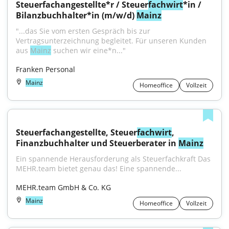
Steuerfachangestellte*r / Steuer
fachwirt
*in / 
Bilanzbuchhalter*in (m/w/d) 
Mainz
"...das Sie vom ersten Gespräch bis zur 
Vertragsunterzeichnung begleitet. Für unseren Kunden 
aus 
Mainz
 suchen wir eine*n..."
Franken Personal
Mainz
Homeoffice
Vollzeit
Steuerfachangestellte, Steuer
fachwirt
, 
Finanzbuchhalter und Steuerberater in 
Mainz
Ein spannende Herausforderung als Steuerfachkraft Das 
MEHR.team bietet genau das! Eine spannende...
MEHR.team GmbH & Co. KG
Mainz
Homeoffice
Vollzeit