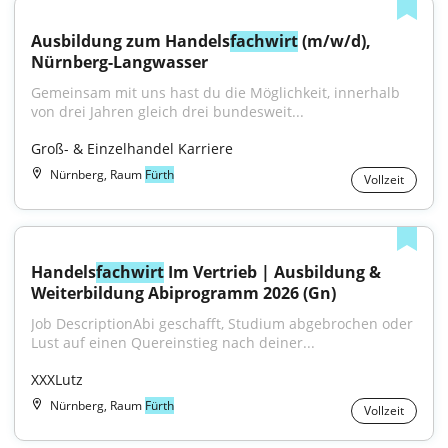
Ausbildung zum Handels
fachwirt
 (m/w/d), 
Nürnberg-Langwasser
Gemeinsam mit uns hast du die Möglichkeit, innerhalb 
von drei Jahren gleich drei bundesweit...
Groß- & Einzelhandel Karriere
Nürnberg, Raum
Fürth
Vollzeit
Handels
fachwirt
 Im Vertrieb | Ausbildung & 
Weiterbildung Abiprogramm 2026 (Gn)
Job DescriptionAbi geschafft, Studium abgebrochen oder 
Lust auf einen Quereinstieg nach deiner...
XXXLutz
Nürnberg, Raum
Fürth
Vollzeit