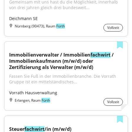
Gemeinsam mit uns hast du die Möglichkeit, innerhalb 
von drei Jahren gleich drei bundesweit...
Deichmann SE
Nürnberg (90473), Raum
Fürth
Vollzeit
Immobilienverwalter / Immobilien
fachwirt
 / 
Immobilienkaufmann (m/w/d) oder 
Zertifizierung als Verwalter (m/w/d)
Fassen Sie Fuß in der Immobilienbranche. Die Vorrath 
Gruppe ist ein mittelständisches...
Vorrath Hausverwaltung
Erlangen, Raum
Fürth
Vollzeit
Steuer
fachwirt
/in (m/w/d)