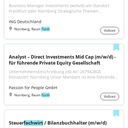
Business Manager Investments (w/m/d) am Standort 
Frankfurt oder Nürnberg Strategische Themen...
ING Deutschland
Nürnberg, Raum
Fürth
Vollzeit
Analyst – Direct Investments Mid Cap (m/w/d) - 
für führende Private Equity Gesellschaft
Unternehmensbeschreibung Job-Nr: 2679428GS 
Einsatzort: Nürnberg Unser Mandant ist eine führende...
Passion for People GmbH
Nürnberg, Raum
Fürth
Vollzeit
Steuer
fachwirt
 / Bilanzbuchhalter (m/w/d)