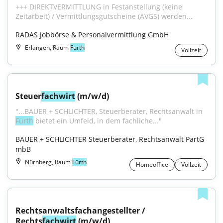
+++ DIREKTVERMITTLUNG in Festanstellung (keine 
Zeitarbeit) / Vermittlungsgutscheine (AVGS) werden...
RADAS Jobbörse & Personalvermittlung GmbH
Erlangen, Raum
Fürth
Vollzeit
Steuer
fachwirt
 (m/w/d)
"...BAUER + SCHLICHTER, Steuerberater, Rechtsanwalt in 
Fürth
 bietet ein Umfeld, in dem fachliche..."
BAUER + SCHLICHTER Steuerberater, Rechtsanwalt PartG 
mbB
Nürnberg, Raum
Fürth
Homeoffice
Vollzeit
Rechtsanwaltsfachangestellter / 
Rechts
fachwirt
 (m/w/d)