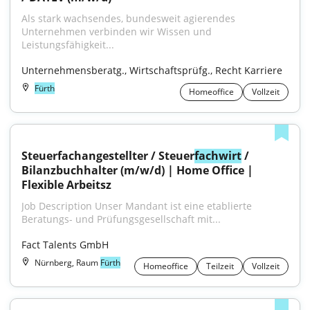
Als stark wachsendes, bundesweit agierendes 
Unternehmen verbinden wir Wissen und 
Leistungsfähigkeit...
Unternehmensberatg., Wirtschaftsprüfg., Recht Karriere
Fürth
Homeoffice
Vollzeit
Steuerfachangestellter / Steuer
fachwirt
 / 
Bilanzbuchhalter (m/w/d) | Home Office | 
Flexible Arbeitsz
Job Description Unser Mandant ist eine etablierte 
Beratungs- und Prüfungsgesellschaft mit...
Fact Talents GmbH
Nürnberg, Raum
Fürth
Homeoffice
Teilzeit
Vollzeit