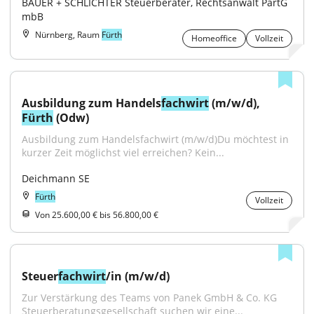
BAUER + SCHLICHTER Steuerberater, Rechtsanwalt PartG 
mbB
Nürnberg, Raum
Fürth
Homeoffice
Vollzeit
Ausbildung zum Handels
fachwirt
 (m/w/d), 
Fürth
 (Odw)
Ausbildung zum Handelsfachwirt (m/w/d)Du möchtest in 
kurzer Zeit möglichst viel erreichen? Kein...
Deichmann SE
Fürth
Vollzeit
Von 25.600,00 € bis 56.800,00 €
Steuer
fachwirt
/in (m/w/d)
Zur Verstärkung des Teams von Panek GmbH & Co. KG 
Steuerberatungsgesellschaft suchen wir eine...