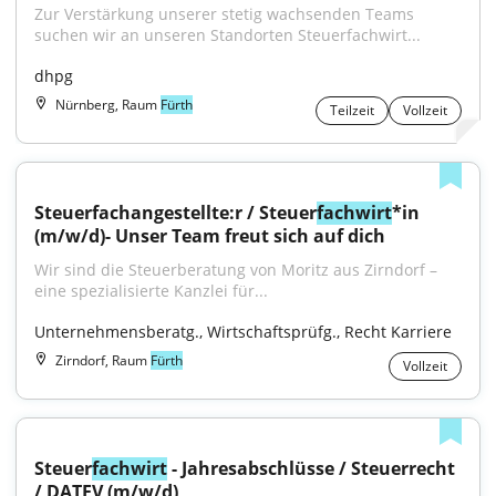
Zur Verstärkung unserer stetig wachsenden Teams 
suchen wir an unseren Standorten Steuerfachwirt...
dhpg
Nürnberg, Raum
Fürth
Teilzeit
Vollzeit
Steuerfachangestellte:r / Steuer
fachwirt
*in 
(m/w/d)- Unser Team freut sich auf dich
Wir sind die Steuerberatung von Moritz aus Zirndorf – 
eine spezialisierte Kanzlei für...
Unternehmensberatg., Wirtschaftsprüfg., Recht Karriere
Zirndorf, Raum
Fürth
Vollzeit
Steuer
fachwirt
 - Jahresabschlüsse / Steuerrecht 
/ DATEV (m/w/d)