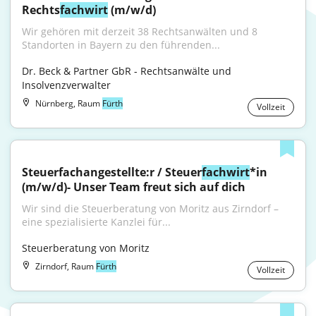
Rechts
fachwirt
 (m/w/d)
Wir gehören mit derzeit 38 Rechtsanwälten und 8 
Standorten in Bayern zu den führenden...
Dr. Beck & Partner GbR - Rechtsanwälte und 
Insolvenzverwalter
Nürnberg, Raum
Fürth
Vollzeit
Steuerfachangestellte:r / Steuer
fachwirt
*in 
(m/w/d)- Unser Team freut sich auf dich
Wir sind die Steuerberatung von Moritz aus Zirndorf – 
eine spezialisierte Kanzlei für...
Steuerberatung von Moritz
Zirndorf, Raum
Fürth
Vollzeit