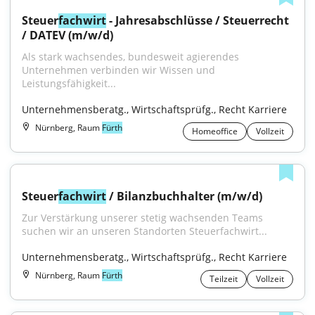
Steuer
fachwirt
 - Jahresabschlüsse / Steuerrecht 
/ DATEV (m/w/d)
Als stark wachsendes, bundesweit agierendes 
Unternehmen verbinden wir Wissen und 
Leistungsfähigkeit...
Unternehmensberatg., Wirtschaftsprüfg., Recht Karriere
Nürnberg, Raum
Fürth
Homeoffice
Vollzeit
Steuer
fachwirt
 / Bilanzbuchhalter (m/w/d)
Zur Verstärkung unserer stetig wachsenden Teams 
suchen wir an unseren Standorten Steuerfachwirt...
Unternehmensberatg., Wirtschaftsprüfg., Recht Karriere
Nürnberg, Raum
Fürth
Teilzeit
Vollzeit