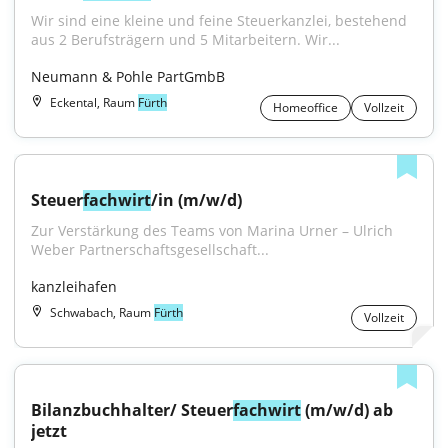
Wir sind eine kleine und feine Steuerkanzlei, bestehend 
aus 2 Berufsträgern und 5 Mitarbeitern. Wir...
Neumann & Pohle PartGmbB
Eckental, Raum
Fürth
Homeoffice
Vollzeit
Steuer
fachwirt
/in (m/w/d)
Zur Verstärkung des Teams von Marina Urner – Ulrich 
Weber Partnerschaftsgesellschaft...
kanzleihafen
Schwabach, Raum
Fürth
Vollzeit
Bilanzbuchhalter/ Steuer
fachwirt
 (m/w/d) ab 
jetzt