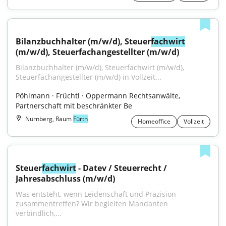
Bilanzbuchhalter (m/w/d), Steuer
fachwirt
(m/w/d), Steuerfachangestellter (m/w/d)
Bilanzbuchhalter (m/w/d), Steuerfachwirt (m/w/d), 
Steuerfachangestellter (m/w/d) in Vollzeit...
Pöhlmann · Früchtl · Oppermann Rechtsanwälte, 
Partnerschaft mit beschränkter Be
Nürnberg, Raum
Fürth
Homeoffice
Vollzeit
Steuer
fachwirt
 - Datev / Steuerrecht / 
Jahresabschluss (m/w/d)
Was entsteht, wenn Leidenschaft und Präzision 
zusammentreffen? Wir begleiten Mandanten 
verbindlich,...