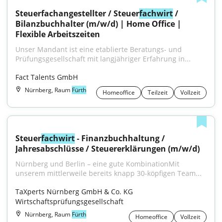
Steuerfachangestellter / Steuer
fachwirt
 / 
Bilanzbuchhalter (m/w/d) | Home Office | 
Flexible Arbeitszeiten
Unser Mandant ist eine etablierte Beratungs- und 
Prüfungsgesellschaft mit langjähriger Erfahrung in...
Fact Talents GmbH
Nürnberg, Raum
Fürth
Homeoffice
Teilzeit
Vollzeit
Steuer
fachwirt
 - Finanzbuchhaltung / 
Jahresabschlüsse / Steuererklärungen (m/w/d)
Nürnberg und Berlin – eine gute KombinationMit 
unserem mittlerweile bereits knapp 30-köpfigen Team...
TaXperts Nürnberg GmbH & Co. KG 
Wirtschaftsprüfungsgesellschaft
Nürnberg, Raum
Fürth
Homeoffice
Vollzeit