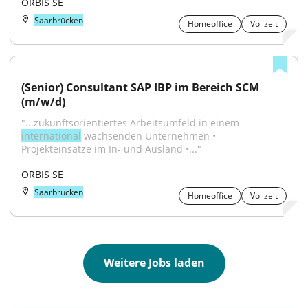
ORBIS SE
Saarbrücken
Homeoffice
Vollzeit
(Senior) Consultant SAP IBP im Bereich SCM 
(m/w/d)
"...zukunftsorientiertes Arbeitsumfeld in einem 
international
 wachsenden Unternehmen • 
Projekteinsätze im In- und Ausland •..."
ORBIS SE
Saarbrücken
Homeoffice
Vollzeit
Weitere Jobs laden