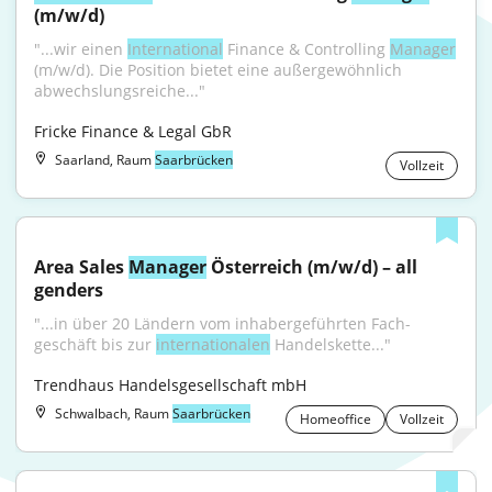
(m/w/d)
"...wir einen 
International
 Finance & Controlling 
Manager
(m/w/d). Die Position bietet eine außergewöhnlich 
abwechslungsreiche..."
Fricke Finance & Legal GbR
Saarland, Raum
Saarbrücken
Vollzeit
Area Sales 
Manager
 Österreich (m/w/d) – all 
genders
"...in über 20 Ländern vom inhaber­geführten Fach­
geschäft bis zur 
inter­nationalen
 Handelskette..."
Trendhaus Handelsgesellschaft mbH
Schwalbach, Raum
Saarbrücken
Homeoffice
Vollzeit