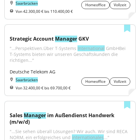
Saarbrücken
Homeoffice
Vollzeit
Von 42.300,00 € bis 110.400,00 €
Strategic Account 
Manager
 GKV
"...Perspektiven.Über T-Systems 
International
 GmbHBei 
T-Systems bieten wir unseren Geschäftskunden die 
richtigen..."
Deutsche Telekom AG
Saarbrücken
Homeoffice
Vollzeit
Von 32.400,00 € bis 69.700,00 €
Sales 
Manager
 im Außendienst Handwerk 
(m/w/d)
"...Sie sehen überall Lösungen? Wir auch. Wir sind RECA 
NORM, ein erfolgreiches und 
internationales
..."