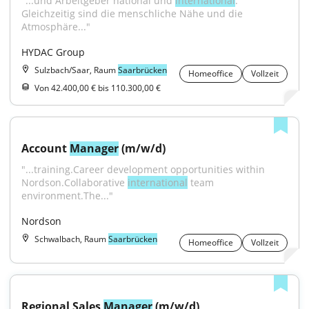
"...und Arbeitgeber national und 
international
. 
Gleichzeitig sind die menschliche Nähe und die 
Atmosphäre..."
HYDAC Group
Sulzbach/Saar, Raum
Saarbrücken
Homeoffice
Vollzeit
Von 42.400,00 € bis 110.300,00 €
Account 
Manager
 (m/w/d)
"...training.Career development opportunities within 
Nordson.Collaborative 
international
 team 
environment.The..."
Nordson
Schwalbach, Raum
Saarbrücken
Homeoffice
Vollzeit
Regional Sales 
Manager
 (m/w/d)