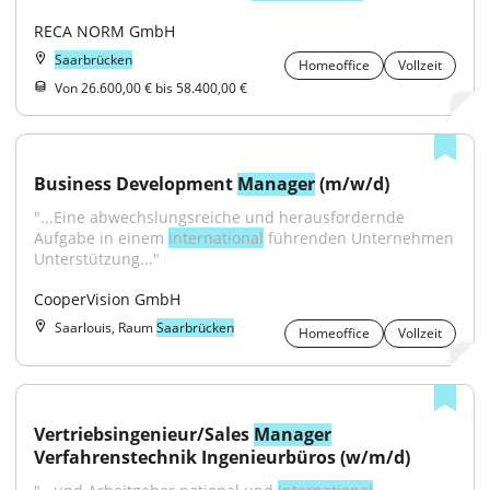
RECA NORM GmbH
Saarbrücken
Homeoffice
Vollzeit
Von 26.600,00 € bis 58.400,00 €
Business Development 
Manager
 (m/w/d)
"...Eine abwechslungsreiche und herausfordernde 
Aufgabe in einem 
international
 führenden Unternehmen 
Unterstützung..."
CooperVision GmbH
Saarlouis, Raum
Saarbrücken
Homeoffice
Vollzeit
Vertriebsingenieur/Sales 
Manager
Verfahrenstechnik Ingenieurbüros (w/m/d)