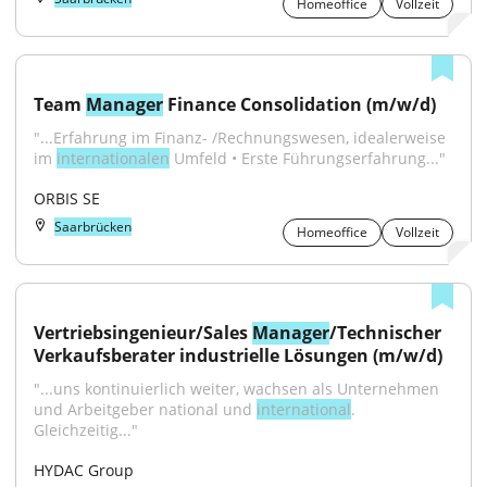
Homeoffice
Vollzeit
Team 
Manager
 Finance Consolidation (m/w/d)
"...Erfahrung im Finanz- /Rechnungswesen, idealerweise 
im 
internationalen
 Umfeld • Erste Führungserfahrung..."
ORBIS SE
Saarbrücken
Homeoffice
Vollzeit
Vertriebsingenieur/Sales 
Manager
/Technischer 
Verkaufsberater industrielle Lösungen (m/w/d)
"...uns kontinuierlich weiter, wachsen als Unternehmen 
und Arbeitgeber national und 
international
. 
Gleichzeitig..."
HYDAC Group