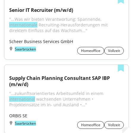
Senior IT Recruiter (m/w/d)
"...Was wir bieten Verantwortung: Spannende, 
internationale
 Recruiting-Herausforderungen mit 
direktem Einfluss auf das Wachstum..."
Scheer Business Services GmbH
Saarbrücken
Homeoffice
Vollzeit
Supply Chain Planning Consultant SAP IBP 
(m/w/d)
"...zukunftsorientiertes Arbeitsumfeld in einem 
international
 wachsenden Unternehmen • 
Projekteinsätze im In- und Ausland •..."
ORBIS SE
Saarbrücken
Homeoffice
Vollzeit