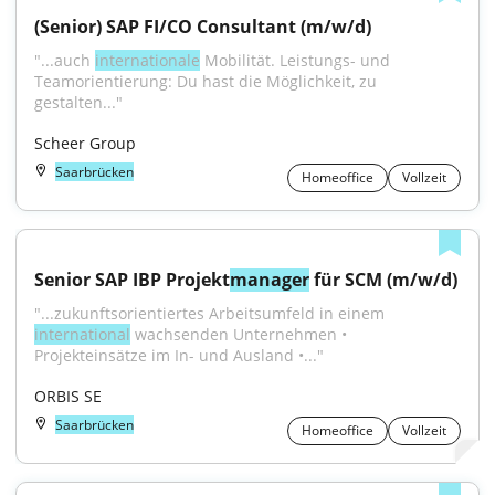
(Senior) SAP FI/CO Consultant (m/w/d)
"...auch 
internationale
 Mobilität. Leistungs- und 
Teamorientierung: Du hast die Möglichkeit, zu 
gestalten..."
Scheer Group
Saarbrücken
Homeoffice
Vollzeit
Senior SAP IBP Projekt
manager
 für SCM (m/w/d)
"...zukunftsorientiertes Arbeitsumfeld in einem 
international
 wachsenden Unternehmen • 
Projekteinsätze im In- und Ausland •..."
ORBIS SE
Saarbrücken
Homeoffice
Vollzeit