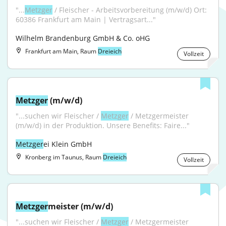
"...
Metzger
 / Fleischer - Arbeitsvorbereitung (m/w/d) Ort: 
60386 Frankfurt am Main | Vertragsart..."
Wilhelm Brandenburg GmbH & Co. oHG
Frankfurt am Main, Raum
Dreieich
Vollzeit
Metzger
 (m/w/d)
"...suchen wir Fleischer / 
Metzger
 / Metzgermeister 
(m/w/d) in der Produktion. Unsere Benefits: Faire..."
Metzger
ei Klein GmbH
Kronberg im Taunus, Raum
Dreieich
Vollzeit
Metzger
meister (m/w/d)
"...suchen wir Fleischer / 
Metzger
 / Metzgermeister 