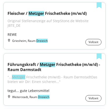
Fleischer / 
Metzger
 Frischetheke (m/w/d)
Original Stellenanzeige auf StepStone.de Website 
JBTE_DE
REWE
Griesheim, Raum
Dreieich
Vollzeit
Führungskraft / 
Metzger
 Frischetheke (m/w/d) - 
Raum Darmstadt
"...
Metzger
 Frischetheke (m/w/d) - Raum DarmstadtDas 
bieten wir Dir: Einen sicheren..."
tegut... gute Lebensmittel
Weiterstadt, Raum
Dreieich
Vollzeit