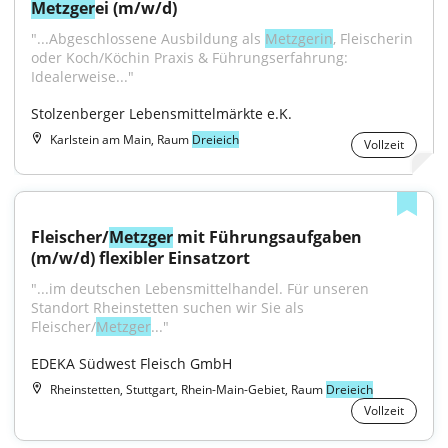
Metzger
ei (m/w/d)
"...Abgeschlossene Ausbildung als 
Metzgerin
, Fleischerin 
oder Koch/Köchin Praxis & Führungserfahrung: 
Idealerweise..."
Stolzenberger Lebensmittelmärkte e.K.
Karlstein am Main, Raum
Dreieich
Vollzeit
Fleischer/
Metzger
 mit Führungsaufgaben 
(m/w/d) flexibler Einsatzort
"...im deutschen Lebensmittelhandel. Für unseren 
Standort Rheinstetten suchen wir Sie als 
Fleischer/
Metzger
..."
EDEKA Südwest Fleisch GmbH
Rheinstetten, Stuttgart, Rhein-Main-Gebiet, Raum
Dreieich
Vollzeit