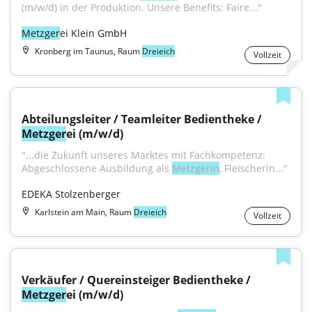
(m/w/d) in der Produktion. Unsere Benefits: Faire..."
Metzger
ei Klein GmbH
Kronberg im Taunus, Raum
Dreieich
Vollzeit
Abteilungsleiter / Teamleiter Bedientheke / 
Metzger
ei (m/w/d)
"...die Zukunft unseres Marktes mit Fachkompetenz: 
Abgeschlossene Ausbildung als 
Metzgerin
, Fleischerin..."
EDEKA Stolzenberger
Karlstein am Main, Raum
Dreieich
Vollzeit
Verkäufer / Quereinsteiger Bedientheke / 
Metzger
ei (m/w/d)