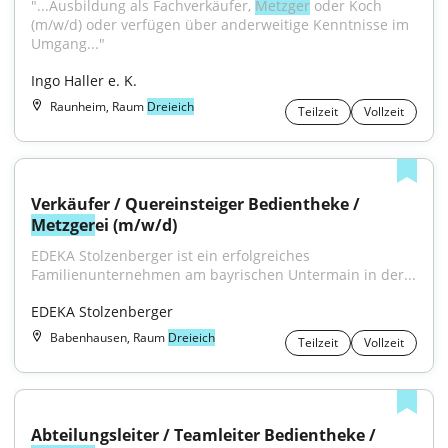
"...Ausbildung als Fachverkäufer, 
Metzger
 oder Koch 
(m/w/d) oder verfügen über anderweitige Kenntnisse im 
Umgang..."
Ingo Haller e. K.
Raunheim, Raum
Dreieich
Teilzeit
Vollzeit
Verkäufer / Quereinsteiger Bedientheke / 
Metzger
ei (m/w/d)
EDEKA Stolzenberger ist ein erfolgreiches 
Familienunternehmen am bayrischen Untermain in der...
EDEKA Stolzenberger
Babenhausen, Raum
Dreieich
Teilzeit
Vollzeit
Abteilungsleiter / Teamleiter Bedientheke / 