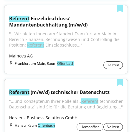
Referent
 Einzelabschluss/ 
Mandantenbuchhaltung (m/w/d)
"...Wir bieten Ihnen am Standort Frankfurt am Main im 
Bereich Finanzen, Rechnungswesen und Controlling die 
Position: 
Referent
 Einzelabschluss..."
Mainova AG
Frankfurt am Main, Raum
Offenbach
Teilzeit
Referent
 (m/w/d) technischer Datenschutz
"...und Konzepten.In Ihrer Rolle als „
Referent
 technischer 
Datenschutz“ sind Sie für die Beratung und Begleitung..."
Heraeus Business Solutions GmbH
Hanau, Raum
Offenbach
Homeoffice
Vollzeit