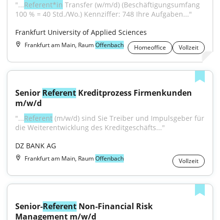
"...
Referent*in
 Transfer (w/m/d) (Beschäftigungsumfang 
100 % = 40 Std./Wo.) Kennziffer: 748 Ihre Aufgaben..."
Frankfurt University of Applied Sciences
Frankfurt am Main, Raum
Offenbach
Homeoffice
Vollzeit
Senior 
Referent
 Kreditprozess Firmenkunden 
m/w/d
"...
Referent
 (m/w/d) sind Sie Treiber und Impulsgeber für 
die Weiterentwicklung des Kreditgeschäfts..."
DZ BANK AG
Frankfurt am Main, Raum
Offenbach
Vollzeit
Senior-
Referent
 Non-Financial Risk 
Management m/w/d