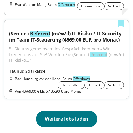
Frankfurt am Main, Raum
Offenbach
Homeoffice
Vollzeit
(Senior-) 
Referent
 (m/w/d) IT-Risiko / IT-Security 
im Team IT-Steuerung (4669.00 EUR pro Monat)
"...Sie uns gemeinsam ins Gespräch kommen - Wir 
freuen uns auf Sie! Werden Sie (Senior-) 
Referent
 (m/w/d) 
IT-Risiko..."
Taunus Sparkasse
Bad Homburg vor der Höhe, Raum
Offenbach
Homeoffice
Teilzeit
Vollzeit
Von 4.669,00 € bis 5.135,90 € pro Monat
Weitere Jobs laden