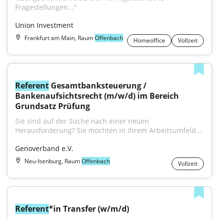
Fragestellungen..."
Union Investment
Frankfurt am Main, Raum
Offenbach
Homeoffice
Vollzeit
Referent
 Gesamtbanksteuerung / 
Bankenaufsichtsrecht (m/w/d) im Bereich 
Grundsatz Prüfung
Sie sind auf der Suche nach einer neuen 
Herausforderung? Sie möchten in Ihrem Arbeitsumfeld...
Genoverband e.V.
Neu-Isenburg, Raum
Offenbach
Vollzeit
Referent
*in Transfer (w/m/d)