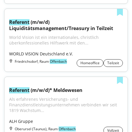
Referent
 (m/w/d) 
Liquiditätsmanagement/Treasury in Teilzeit
World Vision ist ein internationales, christlich 
überkonfessionelles Hilfswerk mit den...
WORLD VISION Deutschland e.V.
Friedrichsdorf, Raum
Offenbach
Homeoffice
Teilzeit
Referent
 (m/w/d)* Meldewesen
Als erfahrenes Versicherungs- und 
Finanzdienstleistungsunternehmen verbinden wir seit 
1819 Wachstum...
ALH Gruppe
Oberursel (Taunus), Raum
Offenbach
Vollzeit