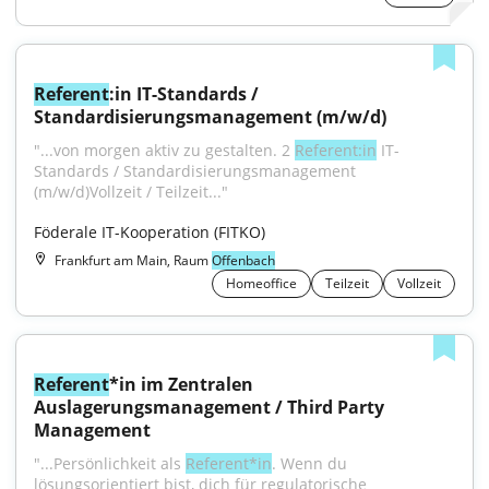
Referent
:in IT-Standards / 
Standardisierungsmanagement (m/w/d)
"...von morgen aktiv zu gestalten. 2 
Referent:in
 IT-
Standards / Standardisierungsmanagement 
(m/w/d)Vollzeit / Teilzeit..."
Föderale IT-Kooperation (FITKO)
Frankfurt am Main, Raum
Offenbach
Homeoffice
Teilzeit
Vollzeit
Referent
*in im Zentralen 
Auslagerungsmanagement / Third Party 
Management
"...Persönlichkeit als 
Referent*in
. Wenn du 
lösungsorientiert bist, dich für regulatorische 