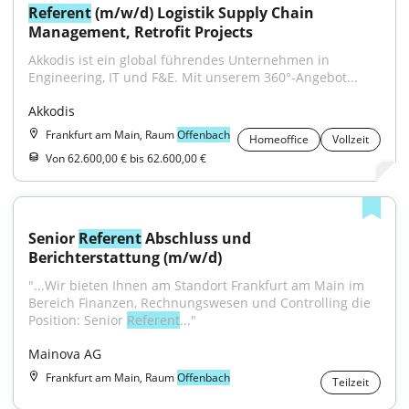
Referent
 (m/w/d) Logistik Supply Chain 
Management, Retrofit Projects
Akkodis ist ein global führendes Unternehmen in 
Engineering, IT und F&E. Mit unserem 360°-Angebot...
Akkodis
Frankfurt am Main, Raum
Offenbach
Homeoffice
Vollzeit
Von 62.600,00 € bis 62.600,00 €
Senior 
Referent
 Abschluss und 
Berichterstattung (m/w/d)
"...Wir bieten Ihnen am Standort Frankfurt am Main im 
Bereich Finanzen, Rechnungswesen und Controlling die 
Position: Senior 
Referent
..."
Mainova AG
Frankfurt am Main, Raum
Offenbach
Teilzeit