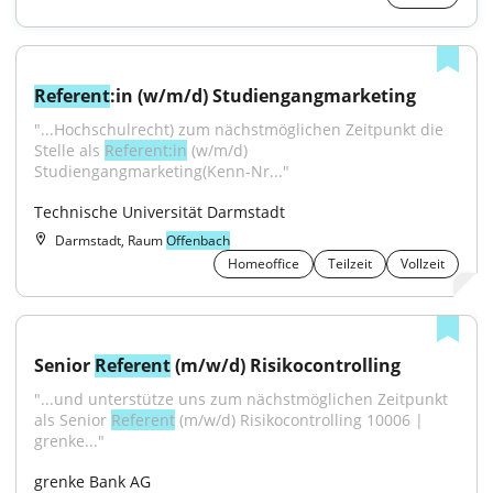
Referent
:in (w/m/d) Studiengangmarketing
"...Hochschulrecht) zum nächstmöglichen Zeitpunkt die 
Stelle als 
Referent:in
 (w/m/d) 
Studiengangmarketing(Kenn-Nr..."
Technische Universität Darmstadt
Darmstadt, Raum
Offenbach
Homeoffice
Teilzeit
Vollzeit
Senior 
Referent
 (m/w/d) Risikocontrolling
"...und unterstütze uns zum nächstmöglichen Zeitpunkt 
als Senior 
Referent
 (m/w/d) Risikocontrolling 10006 | 
grenke..."
grenke Bank AG