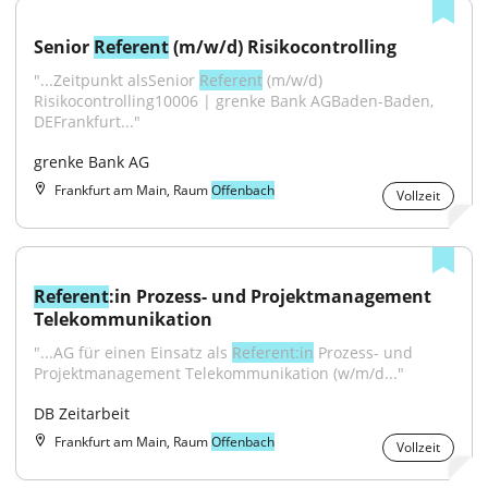
Senior 
Referent
 (m/w/d) Risikocontrolling
"...Zeitpunkt alsSenior 
Referent
 (m/w/d) 
Risikocontrolling10006 | grenke Bank AGBaden-Baden, 
DEFrankfurt..."
grenke Bank AG
Frankfurt am Main, Raum
Offenbach
Vollzeit
Referent
:in Prozess- und Projektmanagement 
Telekommunikation
"...AG für einen Einsatz als 
Referent:in
 Prozess- und 
Projektmanagement Telekommunikation (w/m/d..."
DB Zeitarbeit
Frankfurt am Main, Raum
Offenbach
Vollzeit