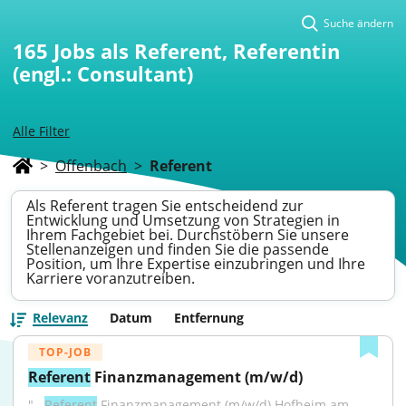
Suche ändern
165
Jobs als Referent, Referentin
(engl.: Consultant)
Alle Filter
>
Offenbach
>
Referent
Als Referent tragen Sie entscheidend zur
Entwicklung und Umsetzung von Strategien in
Ihrem Fachgebiet bei. Durchstöbern Sie unsere
Stellenanzeigen und finden Sie die passende
Position, um Ihre Expertise einzubringen und Ihre
Karriere voranzutreiben.
Relevanz
Datum
Entfernung
TOP-JOB
Referent
 Finanzmanagement (m/w/d)
"...
Referent
 Finanzmanagement (m/w/d) Hofheim am 