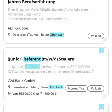
Jahren Berufserfahrung
Eine Gruppe. Viele Möglichkeiten.Als erfahrenes 
Versicherungs- und 
Finanzdienstleistungsunternehmen...
ALH Gruppe
Oberursel (Taunus), Raum
Offenbach
Vollzeit
(Junior) 
Referent
 (m/w/d) Steuern
"...(Junior) 
Referent
 (m/w/d) SteuernÜBER DIESEN 
JOB:Unser Anspruch ist es, eine neue Dimension..."
C24 Bank GmbH
Frankfurt am Main, Raum
Offenbach
Homeoffice
Vollzeit
Von 36.300,00 € bis 71.600,00 €