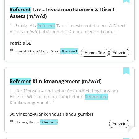
Referent
 Tax – Investmentsteuern & Direct 
Assets (m/w/d)
"...Erfolg. Als 
Referent
 Tax – Investmentsteuern & Direct 
Assets (m/w/d) übernimmst Du in unserem Team..."
Patrizia SE
Frankfurt am Main, Raum
Offenbach
Homeoffice
Vollzeit
Referent
 Klinikmanagement (m/w/d)
"...der Mensch – und seine Gesundheit liegt uns am 
Herzen. Wir suchen ab sofort einen 
Referenten
Klinikmanagement..."
St. Vinzenz-Krankenhaus Hanau gGmbH
Hanau, Raum
Offenbach
Vollzeit