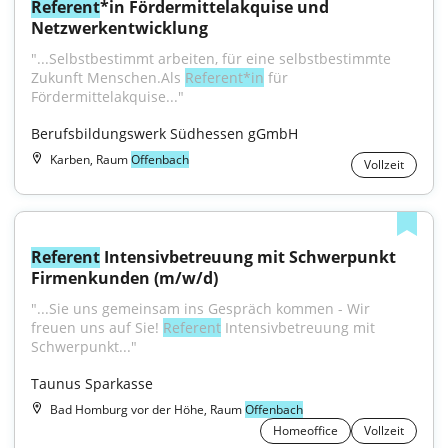
Referent
*in Fördermittelakquise und 
Netzwerkentwicklung
"...Selbstbestimmt arbeiten, für eine selbstbestimmte 
Zukunft Menschen.Als 
Referent*in
 für 
Fördermittelakquise..."
Berufsbildungswerk Südhessen gGmbH
Karben, Raum
Offenbach
Vollzeit
Referent
 Intensivbetreuung mit Schwerpunkt 
Firmenkunden (m/w/d)
"...Sie uns gemeinsam ins Gespräch kommen - Wir 
freuen uns auf Sie! 
Referent
 Intensivbetreuung mit 
Schwerpunkt..."
Taunus Sparkasse
Bad Homburg vor der Höhe, Raum
Offenbach
Homeoffice
Vollzeit