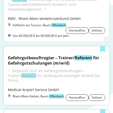
Taunus Geschäftsbereich Verkehrs- und 
Finanzmanagement..."
RMV - Rhein-Main-Verkehrsverbund GmbH
Hofheim am Taunus, Raum
Offenbach
Homeoffice
Vollzeit
Von 60.000,00 € bis 80.000,00 € pro Jahr
Gefahrgutbeauftragter – Trainer/
Referent
 für 
Gefahrgutschulungen (m/w/d)
"...Zeitpunkt Dich als Gefahrgutbeauftragter – 
Trainer/
Referent
 für Gefahrgutschulungen (m/w/d) Du 
führst..."
Medical Airport Service GmbH
Rhein-Main-Gebiet, Raum
Offenbach
Homeoffice
Vollzeit