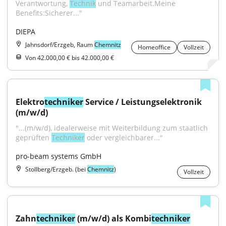
Verantwortung, 
Technik
 und Teamarbeit.Meine 
Benefits:Sicherer..."
DIEPA
Jahnsdorf/Erzgeb, Raum
Chemnitz
Homeoffice
Vollzeit
Von 42.000,00 € bis 42.000,00 €
Elektro
techniker
 Service / Leistungselektronik 
(m/w/d)
"...(m/w/d), idealerweise mit Weiterbildung zum staatlich 
geprüften 
Techniker
 oder vergleichbarer..."
pro-beam systems GmbH
Stollberg/Erzgeb. (bei
Chemnitz
)
Vollzeit
Zahn
techniker
 (m/w/d) als Kombi
techniker