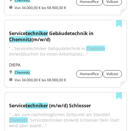
Chemnitz
Homeoffice
Vollzeit
Von 34.000,00 € bis 68.900,00 €
Service
techniker
 Gebäudetechnik in 
Chemnitz
(m/w/d)
"...Servicetechniker Gebäudetechnik in 
Chemnitz
(m/w/d)Suchen Sie einen Arbeitsplatz..."
DIEPA
Chemnitz
Homeoffice
Vollzeit
Von 34.000,00 € bis 68.900,00 €
Service
techniker
 (m/w/d) Schlosser
"...wir zum nächstmöglichen Zeitpunkt am Standort 
Chemnitz
: Servicetechniker (m/w/d) Schlosser Dein Start 
wird über avanti..."