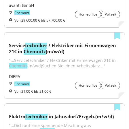
avanti GmbH
Chemnitz
Homeoffice
Vollzeit
Von 29.600,00 € bis 57.700,00 €
Service
techniker
 / Elektriker mit Firmenwagen 
21€ in 
Chemnitz
(m/w/d)
"...Servicetechniker / Elektriker mit Firmenwagen 21€ in 
Chemnitz
(m/w/d)Suchen Sie einen Arbeitsplatz..."
DIEPA
Chemnitz
Homeoffice
Vollzeit
Von 21,00 € bis 21,00 €
Elektro
techniker
 in Jahnsdorf/Erzgeb.(m/w/d)
"...Dich auf eine spannende Mischung aus 