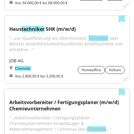
Von 34.000,00 € bis 68.900,00 €
Haus
techniker
 SHK (m/w/d)
"...zur Qualifizierung als Obermonteur, 
Techniker
 oder 
Meister (m/w/d)Familienfreundliches Arbeitsumfeld und 
attraktive..."
JOB AG
Chemnitz
Homeoffice
Vollzeit
Von 2.800,00 € bis 3.200,00 €
Arbeitsvorbereiter / Fertigungsplaner (m/w/d) 
Chemieunternehmen
"...Arbeitsvorbereiter / Fertigungsplaner ‒ 
Chemieunternehmen (m/w/d)Lager & 
Materialmanagement | Lichtenau (bei 
Chemnitz
..."