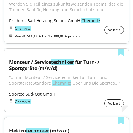
Werden Sie Teil eines zukunftsweisenden Teams, das die 
Themen Sanitär, Heizung und Solartechnik neu...
Fischer - Bad Heizung Solar - GmbH 
Chemnitz
Chemnitz
Vollzeit
Von 40.500,00 € bis 45.000,00 € pro Jahr
Monteur / Service
techniker
 für Turn- / 
Sportgeräte (m/w/d)
"...html Monteur / Servicetechniker für Turn- und 
SportgeräteStandort: 
Chemnitz
 Über uns Die Sportco..."
Sportco Süd-Ost GmbH
Chemnitz
Vollzeit
Elektro
techniker
 (m/w/d)