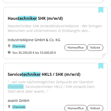
Haus
techniker
 SHK (m/w/d)
Haustechniker SHK (m/w/d)IndustrieAlpine - Wir bringen 
Menschen und Unternehmen in Einklang!In den...
IndustrieAlpine GmbH & Co. KG
Chemnitz
Homeoffice
Vollzeit
Von 30.200,00 € bis 53.600,00 €
Service
techniker
 HKLS / SHK (m/w/d)
"...wir zum nächstmöglichen Zeitpunkt am Standort 
Chemnitz
: Servicetechniker HKLS / SHK (m/w/d) Dein 
Start wird über avanti..."
avanti GmbH
Chemnitz
Homeoffice
Vollzeit