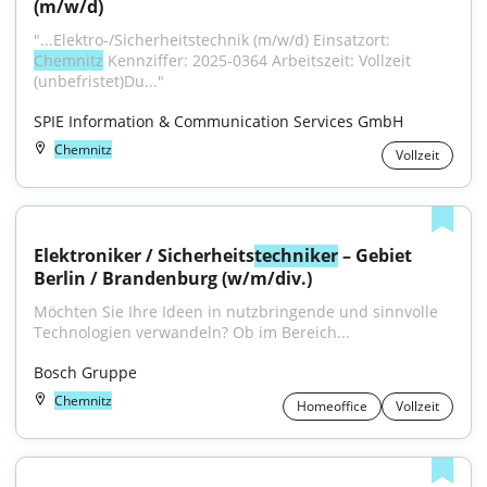
(m/w/d)
"...Elektro-/Sicherheitstechnik (m/w/d) Einsatzort: 
Chemnitz
 Kennziffer: 2025-0364 Arbeitszeit: Vollzeit 
(unbefristet)Du..."
SPIE Information & Communication Services GmbH
Chemnitz
Vollzeit
Elektroniker / Sicherheits
techniker
 – Gebiet 
Berlin / Brandenburg (w/m/div.)
Möchten Sie Ihre Ideen in nutzbringende und sinnvolle 
Technologien verwandeln? Ob im Bereich...
Bosch Gruppe
Chemnitz
Homeoffice
Vollzeit