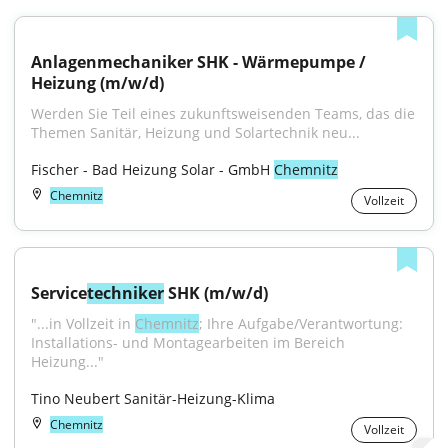
Anlagenmechaniker SHK - Wärmepumpe / 
Heizung (m/w/d)
Werden Sie Teil eines zukunftsweisenden Teams, das die 
Themen Sanitär, Heizung und Solartechnik neu...
Fischer - Bad Heizung Solar - GmbH 
Chemnitz
Chemnitz
Vollzeit
Service
techniker
 SHK (m/w/d)
"...in Vollzeit in 
Chemnitz
; Ihre Aufgabe/Verantwortung: 
Installations- und Montagearbeiten im Bereich 
Heizung..."
Tino Neubert Sanitär-Heizung-Klima
Chemnitz
Vollzeit