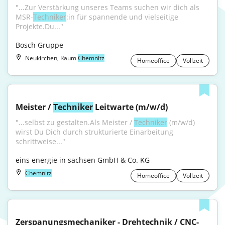
"...Zur Verstärkung unseres Teams suchen wir dich als 
MSR-
Techniker
:in für spannende und vielseitige 
Projekte.Du..."
Bosch Gruppe
Neukirchen, Raum
Chemnitz
Homeoffice
Vollzeit
Meister / 
Techniker
 Leitwarte (m/w/d)
"...selbst zu gestalten.Als Meister / 
Techniker
 (m/w/d) 
wirst Du Dich durch strukturierte Einarbeitung 
schrittweise..."
eins energie in sachsen GmbH & Co. KG
Chemnitz
Homeoffice
Vollzeit
Zerspanungsmechaniker - Drehtechnik / CNC-