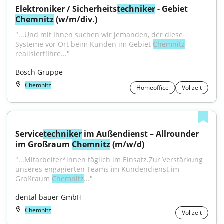
Elektroniker / Sicherheits
techniker
 - Gebiet 
Chemnitz
 (w/m/div.)
"...Und mit Ihnen suchen wir jemanden, der diese 
Systeme vor Ort beim Kunden im Gebiet 
Chemnitz
realisiert!Ihre..."
Bosch Gruppe
Chemnitz
Homeoffice
Vollzeit
Service
techniker
 im Außendienst – Allrounder 
im Großraum 
Chemnitz
 (m/w/d)
"...Mitarbeiter*innen täglich im Einsatz.Zur Verstärkung 
unseres engagierten Teams im Kundendienst im 
Großraum 
Chemnitz
..."
dental bauer GmbH
Chemnitz
Vollzeit