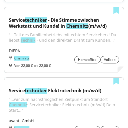
Service
techniker
 - Die Stimme zwischen 
Werkstatt und Kunde! in 
Chemnitz
(m/w/d)
"...Teil des Familienbetriebs mit echtem Serviceherz! Du 
liebst 
Technik
 - und den direkten Draht zum Kunden..."
DIEPA
Chemnitz
Homeoffice
Vollzeit
Von 22,00 € bis 22,00 €
Service
techniker
 Elektrotechnik (m/w/d)
"...wir zum nächstmöglichen Zeitpunkt am Standort 
Chemnitz
: Servicetechniker Elektrotechnik (m/w/d) Dein 
Start..."
avanti GmbH