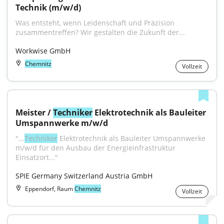
Technik (m/w/d)
Was entsteht, wenn Leidenschaft und Präzision 
zusammentreffen? Wir gestalten die Zukunft der...
Workwise GmbH
Chemnitz
Vollzeit
Meister / 
Techniker
 Elektrotechnik als Bauleiter 
Umspannwerke m/w/d
"...
Techniker
 Elektrotechnik als Bauleiter Umspannwerke 
m/w/d für den Ausbau der Energieinfrastruktur 
Einsatzort..."
SPIE Germany Switzerland Austria GmbH
Eppendorf, Raum
Chemnitz
Vollzeit