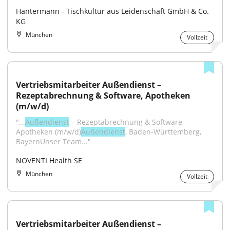
Hantermann - Tischkultur aus Leidenschaft GmbH & Co. 
KG
München
Vollzeit
Vertriebsmitarbeiter Außendienst – 
Rezeptabrechnung & Software, Apotheken 
(m/w/d)
"...
Außendienst
 – Rezeptabrechnung & Software, 
Apotheken (m/w/d)
Außendienst
, Baden-Württemberg, 
BayernUnser Team..."
NOVENTI Health SE
München
Vollzeit
Vertriebsmitarbeiter Außendienst – 