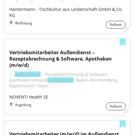
Hantermann - Tischkultur aus Leidenschaft GmbH & Co. 
KG
Wolfsburg
Vollzeit
Vertriebsmitarbeiter Außendienst – 
Rezeptabrechnung & Software, Apotheken 
(m/w/d)
"...
Außendienst
 – Rezeptabrechnung & Software, 
Apotheken (m/w/d)
Außendienst
, Baden-Württemberg, 
BayernUnser Team..."
NOVENTI Health SE
Augsburg
Vollzeit
Vertriebsmitarbeiter (m/w/d) im Außendienst 