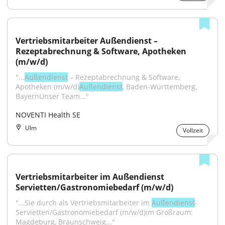
Vertriebsmitarbeiter Außendienst – 
Rezeptabrechnung & Software, Apotheken 
(m/w/d)
"...
Außendienst
 – Rezeptabrechnung & Software, 
Apotheken (m/w/d)
Außendienst
, Baden-Württemberg, 
BayernUnser Team..."
NOVENTI Health SE
Ulm
Vollzeit
Vertriebsmitarbeiter im Außendienst 
Servietten/Gastronomiebedarf (m/w/d)
"...Sie durch als Vertriebsmitarbeiter im 
Außendienst
-
Servietten/Gastronomiebedarf (m/w/d)im Großraum: 
Magdeburg, Braunschweig..."