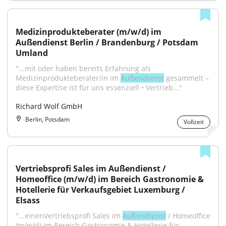
Medizinprodukteberater (m/w/d) im 
Außendienst Berlin / Brandenburg / Potsdam 
Umland
"...mit oder haben bereits Erfahrung als 
Medizinprodukteberater/in im 
Außendienst
 gesammelt – 
diese Expertise ist für uns essenziell • Vertrieb..."
Richard Wolf GmbH
Berlin, Potsdam
Vollzeit
Vertriebsprofi Sales im Außendienst / 
Homeoffice (m/w/d) im Bereich Gastronomie & 
Hotellerie für Verkaufsgebiet Luxemburg / 
Elsass
"...einenVertriebsprofi Sales im 
Außendienst
 / Homeoffice 
(m/w/d) im Bereich Gastronomie & Hotellerie für 