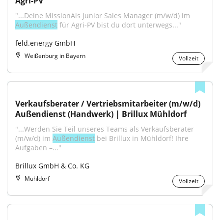
Agri-PV
"...Deine MissionAls Junior Sales Manager (m/w/d) im 
Außendienst
 für Agri-PV bist du dort unterwegs..."
feld.energy GmbH
Weißenburg in Bayern
Vollzeit
Verkaufsberater / Vertriebsmitarbeiter (m/w/d) 
Außendienst (Handwerk) | Brillux Mühldorf
"...Werden Sie Teil unseres Teams als Verkaufsberater 
(m/w/d) im 
Außendienst
 bei Brillux in Mühldorf! Ihre 
Aufgaben –..."
Brillux GmbH & Co. KG
Mühldorf
Vollzeit