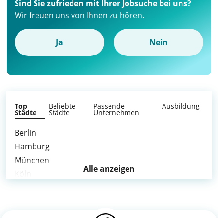
Sind Sie zufrieden mit Ihrer Jobsuche bei uns?
Wir freuen uns von Ihnen zu hören.
Ja
Nein
Top
Beliebte
Passende
Ausbildung
Städte
Städte
Unternehmen
Berlin
Hamburg
München
Alle anzeigen
Köln
Frankfurt am Main
Stuttgart
Düsseldorf