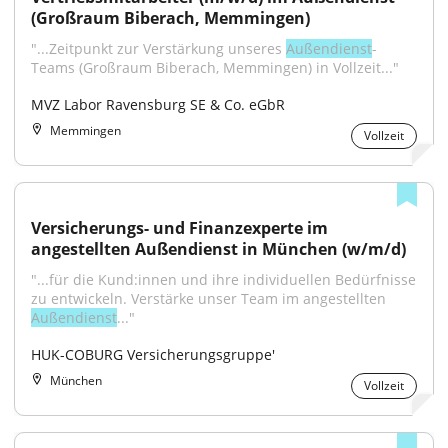
(Großraum Biberach, Memmingen)
"...Zeitpunkt zur Verstärkung unseres 
Außendienst
-
Teams (Großraum Biberach, Memmingen) in Vollzeit..."
MVZ Labor Ravensburg SE & Co. eGbR
Memmingen
Vollzeit
Versicherungs- und Finanzexperte im 
angestellten Außendienst in München (w/m/d)
"...für die Kund:innen und ihre individuellen Bedürfnisse 
zu entwickeln. Verstärke unser Team im angestellten 
Außendienst
..."
HUK-COBURG Versicherungsgruppe'
München
Vollzeit