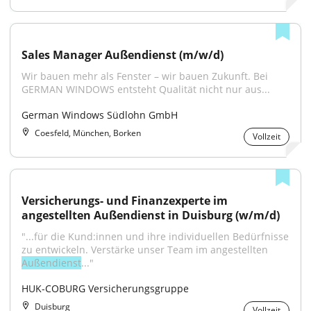
Sales Manager Außendienst (m/w/d)
Wir bauen mehr als Fenster – wir bauen Zukunft. Bei 
GERMAN WINDOWS entsteht Qualität nicht nur aus...
German Windows Südlohn GmbH
Coesfeld, München, Borken
Vollzeit
Versicherungs- und Finanzexperte im 
angestellten Außendienst in Duisburg (w/m/d)
"...für die Kund:innen und ihre individuellen Bedürfnisse 
zu entwickeln. Verstärke unser Team im angestellten 
Außendienst
..."
HUK-COBURG Versicherungsgruppe
Duisburg
Vollzeit