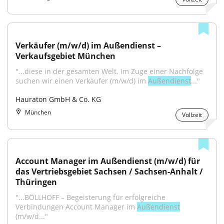
Verkäufer (m/w/d) im Außendienst – 
Verkaufsgebiet München
"...diese in der gesamten Welt. Im Zuge einer Nachfolge 
suchen wir einen Verkäufer (m/w/d) im 
Außendienst
..."
Hauraton GmbH & Co. KG
München
Vollzeit
Account Manager im Außendienst (m/w/d) für 
das Vertriebsgebiet Sachsen / Sachsen-Anhalt / 
Thüringen
"...BÖLLHOFF – Begeisterung für erfolgreiche 
Verbindungen Account Manager im 
Außendienst
(m/w/d..."