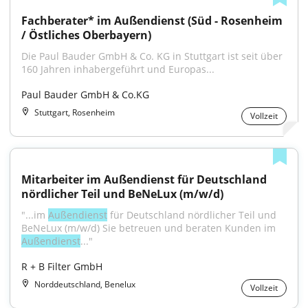
Fachberater* im Außendienst (Süd - Rosenheim 
/ Östliches Oberbayern)
Die Paul Bauder GmbH & Co. KG in Stuttgart ist seit über 
160 Jahren inhabergeführt und Europas...
Paul Bauder GmbH & Co.KG
Stuttgart, Rosenheim
Vollzeit
Mitarbeiter im Außendienst für Deutschland 
nördlicher Teil und BeNeLux (m/w/d)
"...im 
Außendienst
 für Deutschland nördlicher Teil und 
BeNeLux (m/w/d) Sie betreuen und beraten Kunden im 
Außendienst
..."
R + B Filter GmbH
Norddeutschland, Benelux
Vollzeit