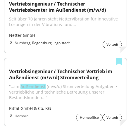
Vertriebsingenieur / Technischer 
Vertriebsberater im Außendienst (m/w/d)
Seit über 70 Jahren steht NetterVibration für innovative 
Lösungen in der Vibrations- und...
Netter GmbH
Nürnberg, Regensburg, Ingolstadt
Vollzeit
Vertriebsingenieur / Technischer Vertrieb im 
Außendienst (m/w/d) Stromverteilung
"...im 
Außendienst
 (m/w/d) Stromverteilung Aufgaben • 
Vertriebliche und technische Betreuung unserer 
Bestandskunden..."
Rittal GmbH & Co. KG
Herborn
Homeoffice
Vollzeit