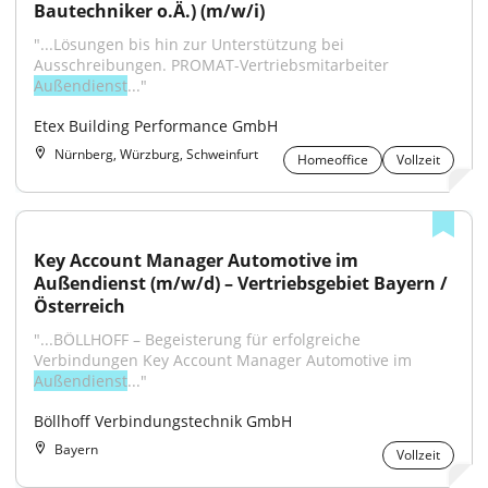
Bautechniker o.Ä.) (m/w/i)
"...Lösungen bis hin zur Unterstützung bei 
Ausschreibungen. PROMAT-Vertriebsmitarbeiter 
Außendienst
..."
Etex Building Performance GmbH
Nürnberg, Würzburg, Schweinfurt
Homeoffice
Vollzeit
Key Account Manager Automotive im 
Außendienst (m/w/d) – Vertriebsgebiet Bayern / 
Österreich
"...BÖLLHOFF – Begeisterung für erfolgreiche 
Verbindungen Key Account Manager Automotive im 
Außendienst
..."
Böllhoff Verbindungstechnik GmbH
Bayern
Vollzeit