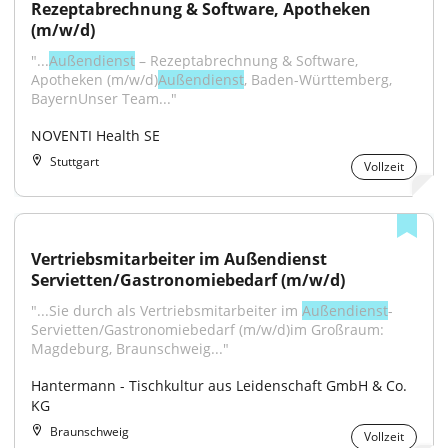
Rezeptabrechnung & Software, Apotheken 
(m/w/d)
"...
Außendienst
 – Rezeptabrechnung & Software, 
Apotheken (m/w/d)
Außendienst
, Baden-Württemberg, 
BayernUnser Team..."
NOVENTI Health SE
Stuttgart
Vollzeit
Vertriebsmitarbeiter im Außendienst 
Servietten/Gastronomiebedarf (m/w/d)
"...Sie durch als Vertriebsmitarbeiter im 
Außendienst
-
Servietten/Gastronomiebedarf (m/w/d)im Großraum: 
Magdeburg, Braunschweig..."
Hantermann - Tischkultur aus Leidenschaft GmbH & Co. 
KG
Braunschweig
Vollzeit