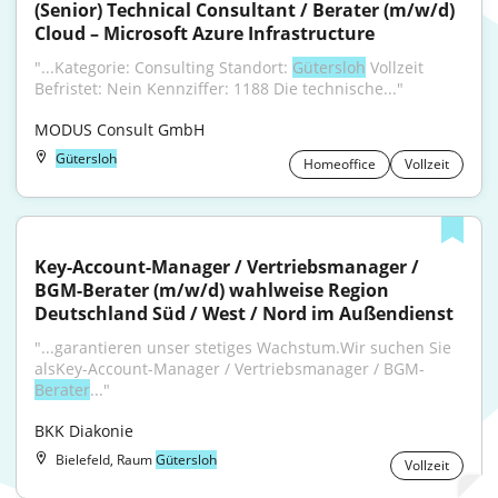
(Senior) Technical Consultant / Berater (m/w/d) 
Cloud – Microsoft Azure Infrastructure
"...Kategorie: Consulting Standort: 
Gütersloh
 Vollzeit 
Befristet: Nein Kennziffer: 1188 Die technische..."
MODUS Consult GmbH
Gütersloh
Homeoffice
Vollzeit
Key-Account-Manager / Vertriebsmanager / 
BGM-Berater (m/w/d) wahlweise Region 
Deutschland Süd / West / Nord im Außendienst
"...garantieren unser stetiges Wachstum.Wir suchen Sie 
alsKey-Account-Manager / Vertriebsmanager / BGM-
Berater
..."
BKK Diakonie
Bielefeld, Raum
Gütersloh
Vollzeit