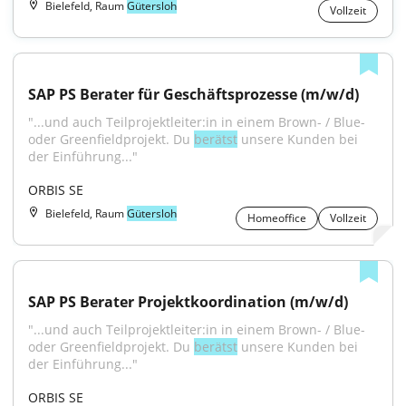
Bielefeld, Raum
Gütersloh
Vollzeit
SAP PS Berater für Geschäftsprozesse (m/w/d)
"...und auch Teilprojektleiter:in in einem Brown- / Blue- 
oder Greenfieldprojekt. Du 
berätst
 unsere Kunden bei 
der Einführung..."
ORBIS SE
Bielefeld, Raum
Gütersloh
Homeoffice
Vollzeit
SAP PS Berater Projektkoordination (m/w/d)
"...und auch Teilprojektleiter:in in einem Brown- / Blue- 
oder Greenfieldprojekt. Du 
berätst
 unsere Kunden bei 
der Einführung..."
ORBIS SE