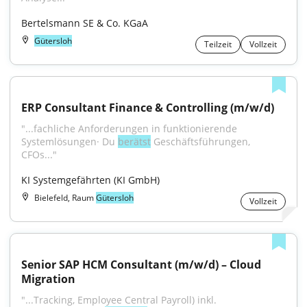
Bertelsmann SE & Co. KGaA
Gütersloh
Teilzeit
Vollzeit
ERP Consultant Finance & Controlling (m/w/d)
"...fachliche Anforderungen in funktionierende 
Systemlösungen· Du 
berätst
 Geschäftsführungen, 
CFOs..."
KI Systemgefährten (KI GmbH)
Bielefeld, Raum
Gütersloh
Vollzeit
Senior SAP HCM Consultant (m/w/d) – Cloud 
Migration
"...Tracking, Employee Central Payroll) inkl. 