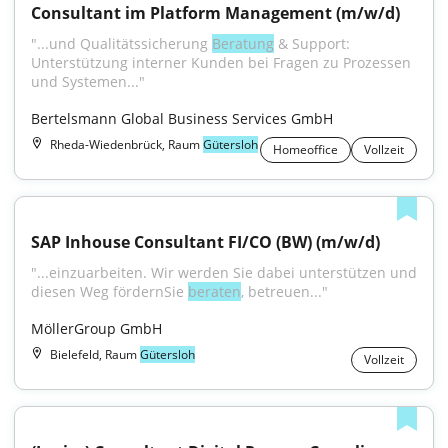
Consultant im Platform Management (m/w/d)
"...und Qualitätssicherung 
Beratung
 & Support: 
Unterstützung interner Kunden bei Fragen zu Prozessen 
und Systemen..."
Bertelsmann Global Business Services GmbH
Rheda-Wiedenbrück, Raum
Gütersloh
Homeoffice
Vollzeit
SAP Inhouse Consultant FI/CO (BW) (m/w/d)
"...einzuarbeiten. Wir werden Sie dabei unterstützen und 
diesen Weg fördernSie 
beraten
, betreuen..."
MöllerGroup GmbH
Bielefeld, Raum
Gütersloh
Vollzeit