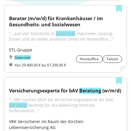
Berater (m/w/d) für Krankenhäuser / im 
Gesundheits- und Sozialwesen
"...auf vier Standorte in 
Gütersloh
, Hannover, Leipzig, 
Essen und an vielen anderen Orten im Homeoffice..."
ETL-Gruppe
Gütersloh
Homeoffice
Teilzeit
Von 29.400,00 € bis 67.200,00 €
Versicherungsexperte für bAV 
Beratung
 (w/m/d)
"...Wir suchen Dich als Versicherungsexperte für bAV 
Beratung
 (w/m/d) für die Abteilung Vertrieb 
Außendienst..."
VRK Versicherer im Raum der Kirchen 
Lebensversicherung AG