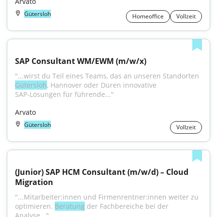
Arvato
Gütersloh
Homeoffice
Vollzeit
SAP Consultant WM/EWM (m/w/x)
"...wirst du Teil eines Teams, das an unseren Standorten 
Gütersloh
, Hannover oder Düren innovative 
SAP‑Lösungen für führende..."
Arvato
Gütersloh
Vollzeit
(Junior) SAP HCM Consultant (m/w/d) – Cloud 
Migration
"...Mitarbeiter:innen und Firmenrentner:innen weiter zu 
optimieren. 
Beratung
 der Fachbereiche bei der 
Analyse..."