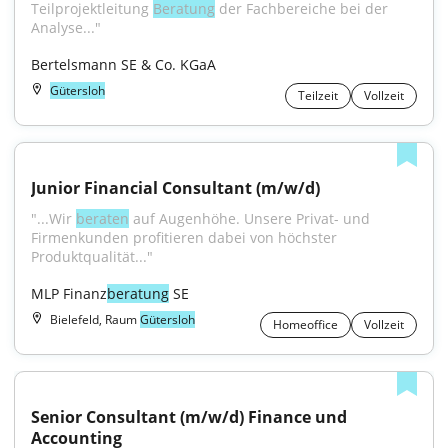
Teilprojektleitung 
Beratung
 der Fachbereiche bei der 
Analyse..."
Bertelsmann SE & Co. KGaA
Gütersloh
Teilzeit
Vollzeit
Junior Financial Consultant (m/w/d)
"...Wir 
beraten
 auf Augenhöhe. Unsere Privat- und 
Firmenkunden profitieren dabei von höchster 
Produktqualität..."
MLP Finanz
beratung
 SE
Bielefeld, Raum
Gütersloh
Homeoffice
Vollzeit
Senior Consultant (m/w/d) Finance und 
Accounting