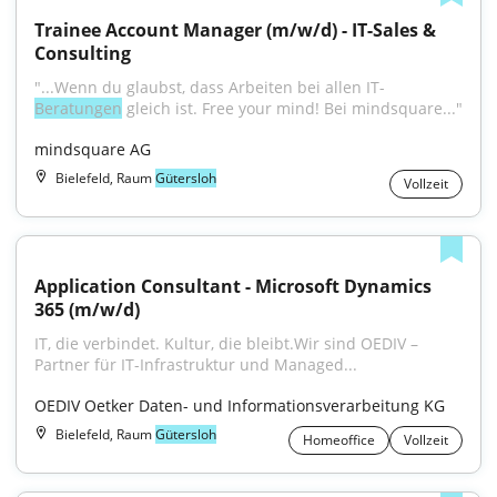
Trainee Account Manager (m/w/d) - IT-Sales & 
Consulting
"...Wenn du glaubst, dass Arbeiten bei allen IT-
Beratungen
 gleich ist. Free your mind! Bei mindsquare..."
mindsquare AG
Bielefeld, Raum
Gütersloh
Vollzeit
Application Consultant - Microsoft Dynamics 
365 (m/w/d)
IT, die verbindet. Kultur, die bleibt.Wir sind OEDIV – 
Partner für IT-Infrastruktur und Managed...
OEDIV Oetker Daten- und Informationsverarbeitung KG
Bielefeld, Raum
Gütersloh
Homeoffice
Vollzeit