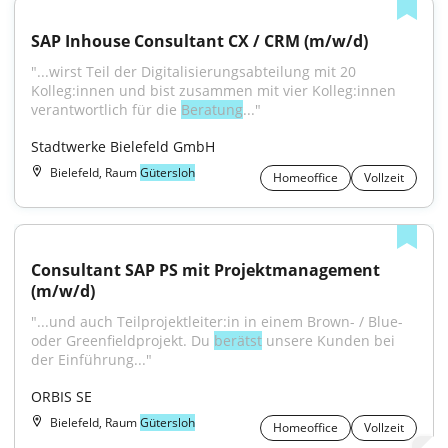
SAP Inhouse Consultant CX / CRM (m/w/d)
"...wirst Teil der Digitalisierungsabteilung mit 20 
Kolleg:innen und bist zusammen mit vier Kolleg:innen 
verantwortlich für die 
Beratung
..."
Stadtwerke Bielefeld GmbH
Bielefeld, Raum
Gütersloh
Homeoffice
Vollzeit
Consultant SAP PS mit Projektmanagement 
(m/w/d)
"...und auch Teilprojektleiter:in in einem Brown- / Blue- 
oder Greenfieldprojekt. Du 
berätst
 unsere Kunden bei 
der Einführung..."
ORBIS SE
Bielefeld, Raum
Gütersloh
Homeoffice
Vollzeit