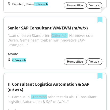
Bielefeld, Raum
Gütersloh
Homeoffice
Vollzeit
Senior SAP Consultant WM/EWM (m/w/x)
"...an unseren Standorten 
Gütersloh
, Hannover oder 
Düren. Gemeinsam treiben wir innovative SAP-
Lösungen..."
Arvato
Gütersloh
Homeoffice
Vollzeit
IT Consultant Logistics Automation & SAP 
(m/w/x)
"...Campus in 
Gütersloh
 arbeitest du als IT Consultant 
Logistics Automation & SAP (m/w/x..."