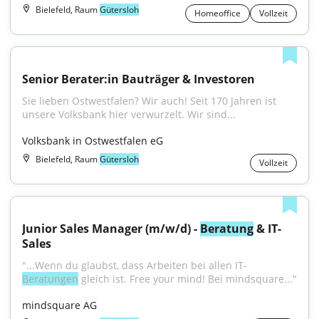
Bielefeld, Raum
Gütersloh
Homeoffice
Vollzeit
Senior Berater:in Bauträger & Investoren
Sie lieben Ostwestfalen? Wir auch! Seit 170 Jahren ist 
unsere Volksbank hier verwurzelt. Wir sind...
Volksbank in Ostwestfalen eG
Bielefeld, Raum
Gütersloh
Vollzeit
Junior Sales Manager (m/w/d) - 
Beratung
 & IT-
Sales
"...Wenn du glaubst, dass Arbeiten bei allen IT-
Beratungen
 gleich ist. Free your mind! Bei mindsquare..."
mindsquare AG