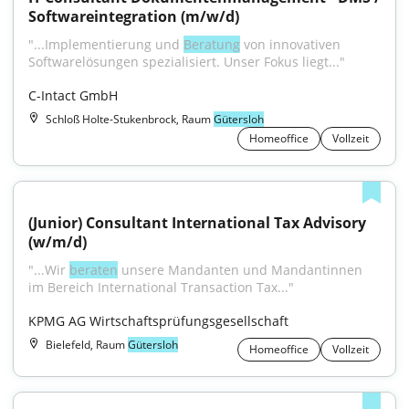
Softwareintegration (m/w/d)
"...Implementierung und 
Beratung
 von innovativen 
Softwarelösungen spezialisiert. Unser Fokus liegt..."
C-Intact GmbH
Schloß Holte-Stukenbrock, Raum
Gütersloh
Homeoffice
Vollzeit
(Junior) Consultant International Tax Advisory 
(w/m/d)
"...Wir 
beraten
 unsere Mandanten und Mandantinnen 
im Bereich International Transaction Tax..."
KPMG AG Wirtschaftsprüfungsgesellschaft
Bielefeld, Raum
Gütersloh
Homeoffice
Vollzeit