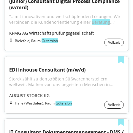
(Junior) Consultant Digital Process Compliance 
(w/m/d)
"...mit innovativen und wertschöpfenden Lösungen. Wir 
verbinden die Kundenorientierung einer 
Beratung
..."
KPMG AG Wirtschaftsprüfungsgesellschaft
Bielefeld, Raum
Gütersloh
Vollzeit
EDI Inhouse Consultant (m/w/d)
Storck zählt zu den größten Süßwarenherstellern 
weltweit. Marken von uns begeistern Menschen in...
AUGUST STORCK KG
Halle (Westfalen), Raum
Gütersloh
Vollzeit
IT Consultant Dokumentenmanagement - DMS / 