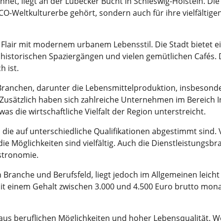
net, liegt an der Lübecker Bucht in Schleswig-Holstein. Die 
CO-Weltkulturerbe gehört, sondern auch für ihre vielfältig
 Flair mit modernem urbanem Lebensstil. Die Stadt bietet e
historischen Spaziergängen und vielen gemütlichen Cafés. D
 ist.
Branchen, darunter die Lebensmittelproduktion, insbesonde
Zusätzlich haben sich zahlreiche Unternehmen im Bereich 
 die wirtschaftliche Vielfalt der Region unterstreicht.
er, die auf unterschiedliche Qualifikationen abgestimmt sind
e Möglichkeiten sind vielfältig. Auch die Dienstleistungsbra
stronomie.
ch Branche und Berufsfeld, liegt jedoch im Allgemeinen lei
 einem Gehalt zwischen 3.000 und 4.500 Euro brutto monat
us beruflichen Möglichkeiten und hoher Lebensqualität. W