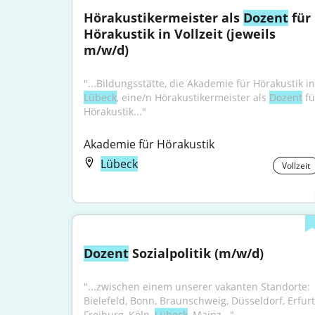
Hörakustikermeister als 
Dozent
 für 
Hörakustik in Vollzeit (jeweils 
m/w/d)
Lübeck
, eine/n Hörakustikermeister als 
Dozent
 fü
Hörakustik..."
Akademie für Hörakustik
Lübeck
Vollzeit
Dozent
 Sozialpolitik (m/w/d)
"...zwischen einem unserer vakanten Standorte: 
Bielefeld, Bonn, Braunschweig, Düsseldorf, Erfurt,
Freiburg, Köln, 
Lübeck
, Mainz..."