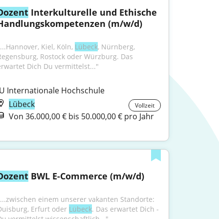
Dozent
 Interkulturelle und Ethische 
Handlungskompetenzen (m/w/d)
...Hannover, Kiel, Köln, 
Lübeck
, Nürnberg, 
Regensburg, Rostock oder Würzburg. Das 
erwartet Dich Du vermittelst..."
IU Internationale Hochschule
Lübeck
Vollzeit
Von 36.000,00 € bis 50.000,00 € pro Jahr
Dozent
 BWL E-Commerce (m/w/d)
"...zwischen einem unserer vakanten Standorte: 
Duisburg, Erfurt oder 
Lübeck
. Das erwartet Dich - 
Du vermittelst wissenschaftlich..."