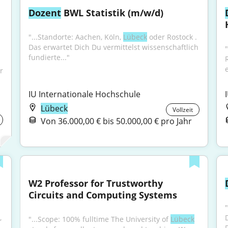
Dozent
 BWL Statistik (m/w/d)
"...Standorte: Aachen, Köln, 
Lübeck
 oder Rostock . 
Das erwartet Dich Du vermittelst wissenschaftlich 
"
fundierte..."
"...Bildungsstätte, die Akademie für Hörakustik in 
r 
IU Internationale Hochschule
Lübeck
Vollzeit
Von 36.000,00 € bis 50.000,00 € pro Jahr
W2 Professor for Trustworthy 
Circuits and Computing Systems
 
"...Scope: 100% fulltime The University of 
Lübeck