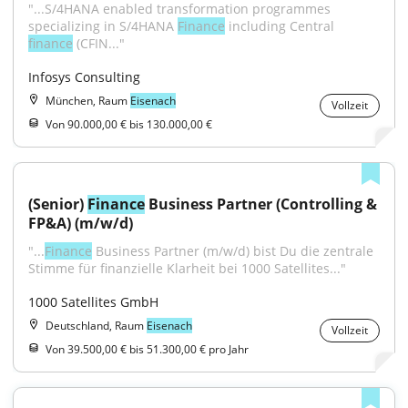
"...S/4HANA enabled transformation programmes 
specializing in S/4HANA 
Finance
 including Central 
finance
 (CFIN..."
Infosys Consulting
München, Raum
Eisenach
Vollzeit
Von 90.000,00 € bis 130.000,00 €
(Senior) 
Finance
 Business Partner (Controlling & 
FP&A) (m/w/d)
"...
Finance
 Business Partner (m/w/d) bist Du die zentrale 
Stimme für finanzielle Klarheit bei 1000 Satellites..."
1000 Satellites GmbH
Deutschland, Raum
Eisenach
Vollzeit
Von 39.500,00 € bis 51.300,00 € pro Jahr