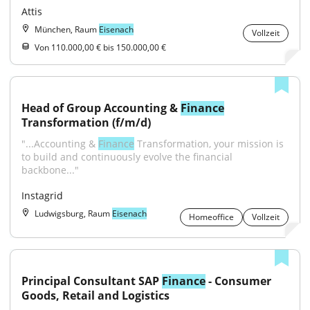
Attis
München, Raum
Eisenach
Vollzeit
Von 110.000,00 € bis 150.000,00 €
Head of Group Accounting & 
Finance
Transformation (f/m/d)
"...Accounting & 
Finance
 Transformation, your mission is 
to build and continuously evolve the financial 
backbone..."
Instagrid
Ludwigsburg, Raum
Eisenach
Homeoffice
Vollzeit
Principal Consultant SAP 
Finance
 - Consumer 
Goods, Retail and Logistics