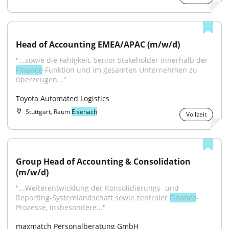
Head of Accounting EMEA/APAC (m/w/d)
"...sowie die Fähigkeit, Senior Stakeholder innerhalb der 
Finance
-Funktion und im gesamten Unternehmen zu 
überzeugen..."
Toyota Automated Logistics
Stuttgart, Raum
Eisenach
Vollzeit
Group Head of Accounting & Consolidation 
(m/w/d)
"...Weiterentwicklung der Konsolidierungs- und 
Reporting-Systemlandschaft sowie zentraler 
Finance
-
Prozesse, insbesondere..."
maxmatch Personalberatung GmbH