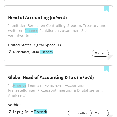
Head of Accounting (m/w/d)
"...mit den Bereichen Controlling, Steuern, Treasury und 
weiteren 
Finance
-Funktionen zusammen. Sie 
verantworten..."
United States Digital Space LLC
Düsseldorf, Raum
Eisenach
Vollzeit
Global Head of Accounting & Tax (m/w/d)
"...
Finance
-Teams in komplexen Accounting-
Fragestellungen Prozessoptimierung & Digitalisierung: 
Analyse..."
Verbio SE
Leipzig, Raum
Eisenach
Homeoffice
Vollzeit