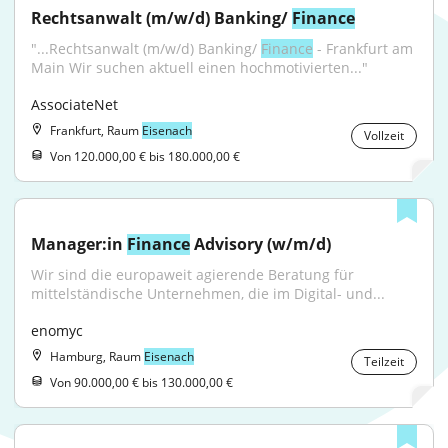
Rechtsanwalt (m/w/d) Banking/ 
Finance
"...Rechtsanwalt (m/w/d) Banking/ 
Finance
 - Frankfurt am 
Main Wir suchen aktuell einen hochmotivierten..."
AssociateNet
Frankfurt, Raum
Eisenach
Vollzeit
Von 120.000,00 € bis 180.000,00 €
Manager:in 
Finance
 Advisory (w/m/d)
Wir sind die europaweit agierende Beratung für 
mittelständische Unternehmen, die im Digital- und...
enomyc
Hamburg, Raum
Eisenach
Teilzeit
Von 90.000,00 € bis 130.000,00 €