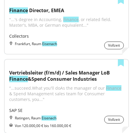
Finance
 Director, EMEA
"...'s degree in Accounting, 
Finance
, or related field. 
Master's, MBA, or German equivalent..."
Collectors
Frankfurt, Raum
Eisenach
Vollzeit
Vertriebsleiter (f/m/d) / Sales Manager LoB 
Finance
&Spend Consumer Industries
"...succeed.What you'll doAs the manager of our 
Finance
& Spend Management sales team for Consumer 
customers, you..."
SAP SE
Ratingen, Raum
Eisenach
Vollzeit
Von 120.000,00 € bis 160.000,00 €