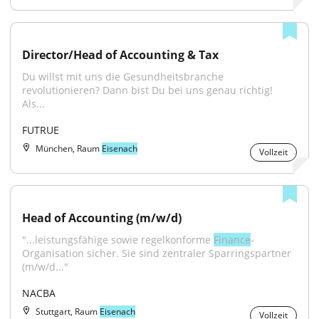
Director/Head of Accounting & Tax
Du willst mit uns die Gesundheitsbranche 
revolutionieren? Dann bist Du bei uns genau richtig! 
Als...
FUTRUE
München, Raum
Eisenach
Vollzeit
Head of Accounting (m/w/d)
"...leistungsfähige sowie regelkonforme 
Finance
-
Organisation sicher. Sie sind zentraler Sparringspartner 
(m/w/d..."
NACBA
Stuttgart, Raum
Eisenach
Vollzeit