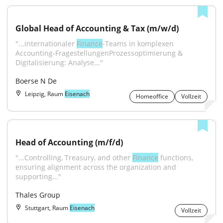
Global Head of Accounting & Tax (m/w/d)
"...internationaler 
Finance
-Teams in komplexen 
Accounting-FragestellungenProzessoptimierung & 
Digitalisierung: Analyse..."
Boerse N De
Leipzig, Raum
Eisenach
Homeoffice
Vollzeit
Head of Accounting (m/f/d)
"...Controlling, Treasury, and other 
Finance
 functions, 
ensuring alignment across the organization and 
supporting..."
Thales Group
Stuttgart, Raum
Eisenach
Vollzeit