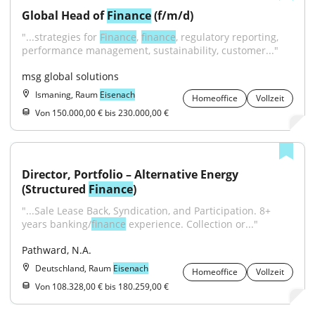
Global Head of 
Finance
 (f/m/d)
"...strategies for 
Finance
, 
finance
, regulatory reporting, 
performance management, sustainability, customer..."
msg global solutions
Ismaning, Raum
Eisenach
Homeoffice
Vollzeit
Von 150.000,00 € bis 230.000,00 €
Director, Portfolio – Alternative Energy 
(Structured 
Finance
)
"...Sale Lease Back, Syndication, and Participation. 8+ 
years banking/
finance
 experience. Collection or..."
Pathward, N.A.
Deutschland, Raum
Eisenach
Homeoffice
Vollzeit
Von 108.328,00 € bis 180.259,00 €