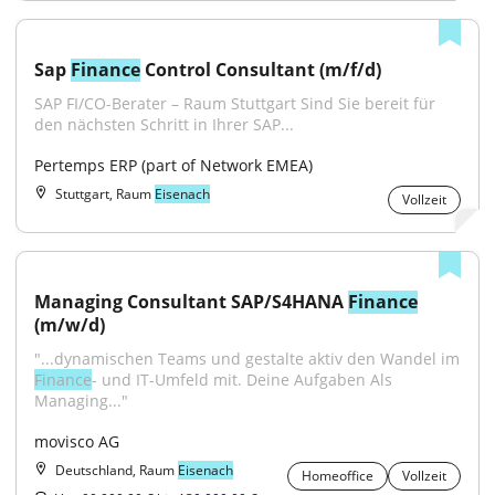
Sap 
Finance
 Control Consultant (m/f/d)
SAP FI/CO-Berater – Raum Stuttgart Sind Sie bereit für 
den nächsten Schritt in Ihrer SAP...
Pertemps ERP (part of Network EMEA)
Stuttgart, Raum
Eisenach
Vollzeit
Managing Consultant SAP/S4HANA 
Finance
(m/w/d)
"...dynamischen Teams und gestalte aktiv den Wandel im 
Finance
- und IT-Umfeld mit. Deine Aufgaben Als 
Managing..."
movisco AG
Deutschland, Raum
Eisenach
Homeoffice
Vollzeit