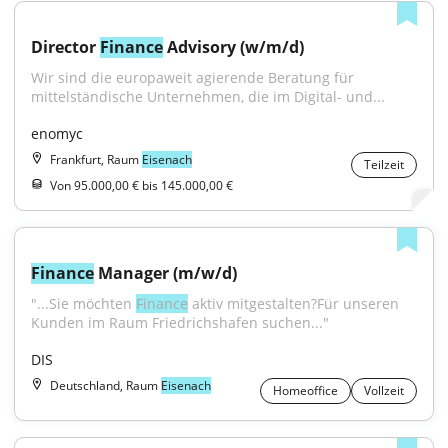
Director 
Finance
 Advisory (w/m/d)
Wir sind die europaweit agierende Beratung für 
mittelständische Unternehmen, die im Digital- und...
enomyc
Frankfurt, Raum
Eisenach
Teilzeit
Von 95.000,00 € bis 145.000,00 €
Finance
 Manager (m/w/d)
"...Sie möchten 
Finance
 aktiv mitgestalten?Für unseren 
Kunden im Raum Friedrichshafen suchen..."
DIS
Deutschland, Raum
Eisenach
Homeoffice
Vollzeit