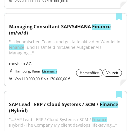
Von 90.000,00 € bis 130.000,00 €
Managing Consultant SAP/S4HANA 
Finance
(m/w/d)
"...dynamischen Teams und gestalte aktiv den Wandel im 
Finance
- und IT-Umfeld mit.Deine AufgabenAls 
Managing..."
movisco AG
Hamburg, Raum
Eisenach
Homeoffice
Vollzeit
Von 110.000,00 € bis 170.000,00 €
SAP Lead - ERP / Cloud Systems / SCM / 
Finance
(Hybrid)
"...SAP Lead - ERP / Cloud Systems / SCM / 
Finance
(Hybrid) The Company My client develops life-saving..."