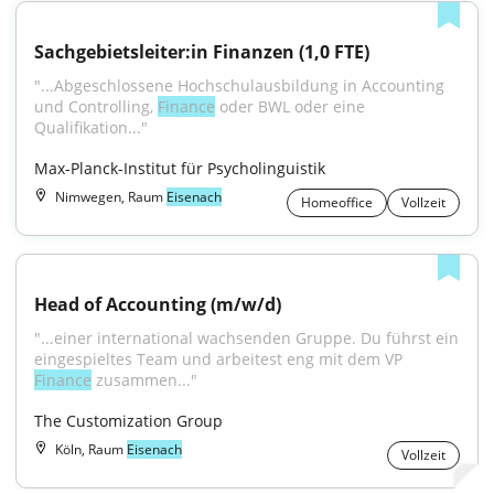
Sachgebiets­leiter:in Finanzen (1,0 FTE)
"...Abgeschlossene Hochschul­ausbildung in Accounting 
und Controlling, 
Finance
 oder BWL oder eine 
Qualifikation..."
Max-Planck-Institut für Psycholinguistik
Nimwegen, Raum
Eisenach
Homeoffice
Vollzeit
Head of Accounting (m/w/d)
"...einer international wachsenden Gruppe. Du führst ein 
eingespieltes Team und arbeitest eng mit dem VP 
Finance
 zusammen..."
The Customization Group
Köln, Raum
Eisenach
Vollzeit