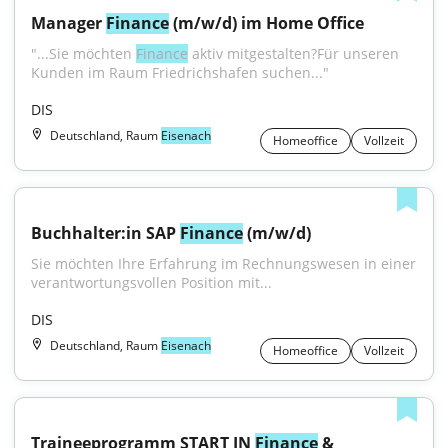
Manager 
Finance
 (m/w/d) im Home Office
"...Sie möchten 
Finance
 aktiv mitgestalten?Für unseren 
Kunden im Raum Friedrichshafen suchen..."
DIS
Deutschland, Raum
Eisenach
Homeoffice
Vollzeit
Buchhalter:in SAP 
Finance
 (m/w/d)
Sie möchten Ihre Erfahrung im Rechnungswesen in einer 
verantwortungsvollen Position mit...
DIS
Deutschland, Raum
Eisenach
Homeoffice
Vollzeit
Traineeprogramm START IN 
Finance
 & 