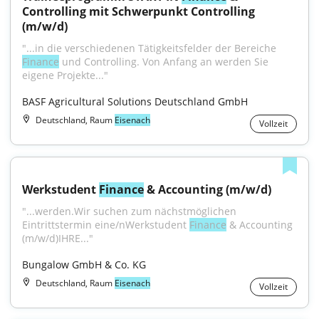
Controlling mit Schwerpunkt Controlling 
(m/w/d)
"...in die verschiedenen Tätigkeitsfelder der Bereiche 
Finance
 und Controlling. Von Anfang an werden Sie 
eigene Projekte..."
BASF Agricultural Solutions Deutschland GmbH
Deutschland, Raum
Eisenach
Vollzeit
Werkstudent 
Finance
 & Accounting (m/w/d)
"...werden.Wir suchen zum nächstmöglichen 
Eintrittstermin eine/nWerkstudent 
Finance
 & Accounting 
(m/w/d)IHRE..."
Bungalow GmbH & Co. KG
Deutschland, Raum
Eisenach
Vollzeit