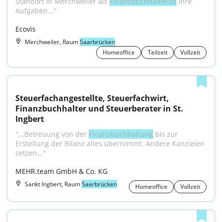
Standort in Merchweiler als 
Finanzbuchhalter:in
 Ihre 
Aufgaben..."
Ecovis
Merchweiler, Raum
Saarbrücken
Homeoffice
Teilzeit
Vollzeit
Steuerfachangestellte, Steuerfachwirt, 
Finanzbuchhalter und Steuerberater in St. 
Ingbert
"...Betreuung von der 
Finanzbuchhaltung
 bis zur 
Erstellung der Bilanz alles übernimmt. Andere Kanzleien 
setzen..."
MEHR.team GmbH & Co. KG
Sankt Ingbert, Raum
Saarbrücken
Homeoffice
Vollzeit