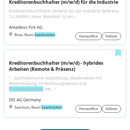
Kreditorenbuchhalter (m/w/d) für die Industrie
Kreditorenbuchhalter (m/w/d) für die Industrie Referenz 
12-249063 Unser Mandant ist ein...
Amadeus Fire AG
Bous, Raum
Saarbrücken
Homeoffice
Vollzeit
Kreditorenbuchhalter (m/w/d) - hybrides 
Arbeiten (Remote & Präsenz)
"...kaufmännische Ausbildung, idealerweise mit 
Weiterbildung im Rechnungswesen (z.B. 
Finanzbuchhalter
 IHK..."
DIS AG Germany
Saarlouis, Raum
Saarbrücken
Homeoffice
Vollzeit