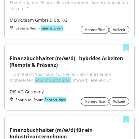
Erstellung der Bilanz alles übernimmt. Andere Kanzleien 
setzen..."
MEHR.team GmbH & Co. KG
Lebach, Raum
Saarbrücken
Homeoffice
Vollzeit
Finanzbuchhalter (m/w/d) - hybrides Arbeiten 
(Remote & Präsenz)
"...im Raum Saarlouis suchen wir ab sofort einen 
motivierten 
Finanzbuchhalter
 (m/w/d). Freuen..."
DIS AG Germany
Saarlouis, Raum
Saarbrücken
Homeoffice
Vollzeit
Finanzbuchhalter (m/w/d) für ein 
Industrieunternehmen