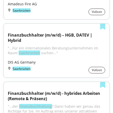
Amadeus Fire AG
Saarbrücken
Vollzeit
Finanzbuchhalter (m/w/d) – HGB, DATEV | 
Hybrid
"...Für ein internationales Beratungsunternehmen im 
Raum 
Saarbrücken
 suchen..."
DIS AG Germany
Saarbrücken
Vollzeit
Finanzbuchhalter (m/w/d) - hybrides Arbeiten 
(Remote & Präsenz)
"...der 
Finanzbuchhaltung
? Dann haben wir genau das 
Richtige für Sie. Im Auftrag eines unserer attraktiven 