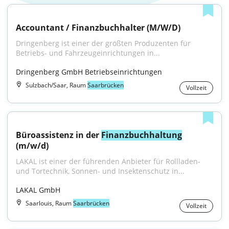
Accountant / Finanzbuchhalter (M/W/D)
Dringenberg ist einer der größten Produzenten für 
Betriebs- und Fahrzeugeinrichtungen in...
Dringenberg GmbH Betriebseinrichtungen
Sulzbach/Saar, Raum
Saarbrücken
Vollzeit
Büroassistenz in der 
Finanzbuchhaltung
(m/w/d)
LAKAL ist einer der führenden Anbieter für Rollladen- 
und Tortechnik, Sonnen- und Insektenschutz in...
LAKAL GmbH
Saarlouis, Raum
Saarbrücken
Vollzeit