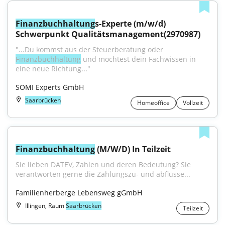
Finanzbuchhaltung
s-Experte (m/w/d) 
Schwerpunkt Qualitätsmanagement(2970987)
"...Du kommst aus der Steuerberatung oder 
Finanzbuchhaltung
 und möchtest dein Fachwissen in 
eine neue Richtung..."
SOMI Experts GmbH
Saarbrücken
Homeoffice
Vollzeit
Finanzbuchhaltung
 (M/W/D) In Teilzeit
Sie lieben DATEV, Zahlen und deren Bedeutung? Sie 
verantworten gerne die Zahlungszu- und abflüsse...
Familienherberge Lebensweg gGmbH
Illingen, Raum
Saarbrücken
Teilzeit