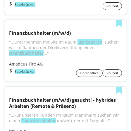
Saarbrücken
Vollzeit
Finanzbuchhalter (m/w/d)
"...Unternehmen mit Sitz im Raum 
Saarbrücken
, suchen 
wir im Rahmen der Direktvermittlung einen 
Finanzbuchhalter
..."
Amadeus Fire AG
Saarbrücken
Homeoffice
Vollzeit
Finanzbuchhalter (m/w/d) gesucht! - hybrides 
Arbeiten (Remote & Präsenz)
"...Für unseren Kunden im Raum Mannheim suchen wir 
einen 
Finanzbuchhalter
 (m/w/d), der mit Sorgfalt..."