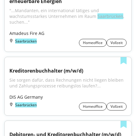
erneuerbare Energien
"...Mandanten, ein international tätiges und 
wachstumsstarkes Unternehmen im Raum 
Saarbrücken
, 
suchen..."
Amadeus Fire AG
Saarbrücken
Homeoffice
Vollzeit
Kreditorenbuchhalter (m/w/d)
Sie sorgen dafür, dass Rechnungen nicht liegen bleiben 
und Zahlungsprozesse reibungslos laufen?...
DIS AG Germany
Saarbrücken
Homeoffice
Vollzeit
Debitoren- und Kreditorenbuchhalter (m/w/d)