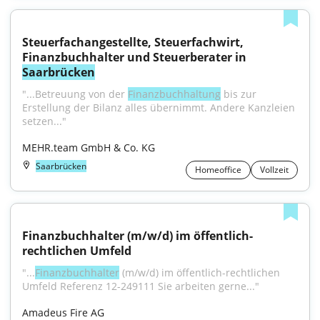
Steuerfachangestellte, Steuerfachwirt, 
Finanzbuchhalter und Steuerberater in 
Saarbrücken
"...Betreuung von der 
Finanzbuchhaltung
 bis zur 
Erstellung der Bilanz alles übernimmt. Andere Kanzleien 
setzen..."
MEHR.team GmbH & Co. KG
Saarbrücken
Homeoffice
Vollzeit
Finanzbuchhalter (m/w/d) im öffentlich-
rechtlichen Umfeld
"...
Finanzbuchhalter
 (m/w/d) im öffentlich-rechtlichen 
Umfeld Referenz 12-249111 Sie arbeiten gerne..."
Amadeus Fire AG