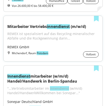
Homeoffice
Teilzeit
Vollzeit
Von 26.600,00 € bis 58.400,00 €
Mitarbeiter Vertriebs
innendienst
 (m/w/d)
REMEX ist spezialisiert auf das Recycling mineralischer 
Abfälle und die Rückgewinnung darin...
REMEX GmbH
Michendorf, Raum
Potsdam
Vollzeit
Innendienst
mitarbeiter (w/m/d) 
Handel/Handwerk in Berlin-Spandau
"...Vertriebsmitarbeiter im 
Innendienst
 (w/m/d) 
Handel/HandwerkWillkommen bei Sonepar..."
Sonepar Deutschland GmbH