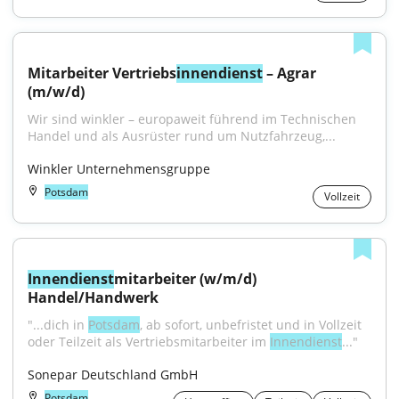
Mitarbeiter Vertriebs
innendienst
 – Agrar 
(m/w/d)
Wir sind winkler – europaweit führend im Technischen 
Handel und als Ausrüster rund um Nutzfahrzeug,...
Winkler Unternehmensgruppe
Potsdam
Vollzeit
Innendienst
mitarbeiter (w/m/d) 
Handel/Handwerk
"...dich in 
Potsdam
, ab sofort, unbefristet und in Vollzeit 
oder Teilzeit als Vertriebsmitarbeiter im 
Innendienst
..."
Sonepar Deutschland GmbH
Potsdam