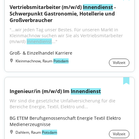
Vertriebsmitarbeiter (m/w/d) 
Innendienst
 - 
Schwerpunkt Gastronomie, Hotellerie und 
Großverbraucher
"...wir jeden Tag unser Bestes. Für unseren Markt in 
Kleinmachnow suchen wir Sie als Vertriebsmitarbeiter 
(m/w/d) 
Innendienst
..."
Groß- & Einzelhandel Karriere
Kleinmachnow, Raum
Potsdam
Vollzeit
Ingenieur/in (m/w/d) Im 
Innendienst
Wir sind die gesetzliche Unfallversicherung für die 
Bereiche Energie, Textil, Elektro und...
BG ETEM Berufsgenossenschaft Energie Textil Elektro 
Medienerzeugnisse
Dahlem, Raum
Potsdam
Vollzeit