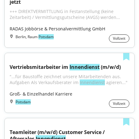
jetzt
+++ DIREKTVERMITTLUNG in Festanstellung (keine 
Zeitarbeit) / Vermittlungsgutscheine (AVGS) werden...
RADAS Jobbörse & Personalvermittlung GmbH
Berlin, Raum
Potsdam
Vollzeit
Vertriebsmitarbeiter im 
Innendienst
 (m/w/d)
"...für Baustoffe zeichnet unsere Mitarbeitenden aus. 
Aufgaben Als Verkaufsberater im 
Innendienst
 agieren..."
Groß- & Einzelhandel Karriere
Potsdam
Vollzeit
Teamleiter (m/w/d) Customer Service / 
Aftersales 
Innendienst