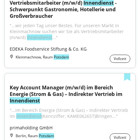
Vertriebsmitarbeiter (m/w/d) 
Innendienst
 - 
Schwerpunkt Gastronomie, Hotellerie und 
Großverbraucher
"...wir jeden Tag unser Bestes. Für unseren Markt in 
Kleinmachnow suchen wir Sie als Vertriebsmitarbeiter 
(m/w/d) 
Innendienst
..."
EDEKA Foodservice Stiftung & Co. KG
Kleinmachnow, Raum
Potsdam
Vollzeit
Key Account Manager (m/w/d) im Bereich 
Energie (Strom & Gas) – Indirekter Vertrieb im 
Innendienst
"...im Bereich Energie (Strom & Gas) – Indirekter Vertrieb 
im 
Innendienst
(Kennziffer: KAME0626ST)Bringen..."
primaholding GmbH
Berlin, Raum
Potsdam
Vollzeit