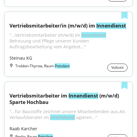
Vertriebsmitarbeiter/in (m/w/d) im 
Innendienst
"...Vertriebsmitarbeiter (m/w/d) im 
Innendienst
Betreuung und Pflege unserer Kunden 
Auftragsbearbeitung vom Angebot..."
Steinau KG
Trebbin-Thyrow, Raum
Potsdam
Vollzeit
Vertriebsmitarbeiter im 
Innendienst
 (m/w/d) 
Sparte Hochbau
"...für Baustoffe zeichnet unsere Mitarbeitenden aus.Als 
Verkaufsberater im 
Innendienst
 agieren..."
Raab Karcher
Berlin, Raum
Potsdam