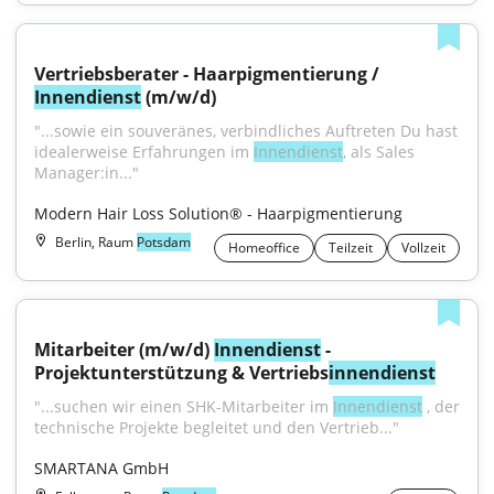
Vertriebsberater - Haarpigmentierung / 
Innendienst
 (m/w/d)
"...sowie ein souveränes, verbindliches Auftreten Du hast 
idealerweise Erfahrungen im 
Innendienst
, als Sales 
Manager:in..."
Modern Hair Loss Solution® - Haarpigmentierung
Berlin, Raum
Potsdam
Homeoffice
Teilzeit
Vollzeit
Mitarbeiter (m/w/d) 
Innendienst
 - 
Projektunterstützung & Vertriebs
innendienst
"...suchen wir einen SHK-Mitarbeiter im 
Innendienst
 , der 
technische Projekte begleitet und den Vertrieb..."
SMARTANA GmbH