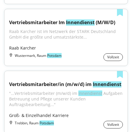
Vertriebsmitarbeiter Im 
Innendienst
 (M/W/D)
Raab Karcher ist im Netzwerk der STARK Deutschland 
GmbH die größte und umsatzstärkste...
Raab Karcher
Wustermark, Raum
Potsdam
Vollzeit
Vertriebsmitarbeiter/in (m/w/d) im 
Innendienst
"...Vertriebsmitarbeiter (m/w/d) im 
Innendienst
 Aufgaben 
Betreuung und Pflege unserer Kunden 
Auftragsbearbeitung..."
Groß- & Einzelhandel Karriere
Trebbin, Raum
Potsdam
Vollzeit