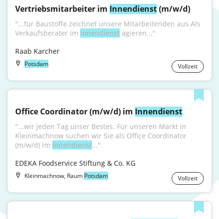
Vertriebsmitarbeiter im 
Innendienst
 (m/w/d)
"...für Baustoffe zeichnet unsere Mitarbeitenden aus.Als 
Verkaufsberater im 
Innendienst
 agieren..."
Raab Karcher
Potsdam
Vollzeit
Office Coordinator (m/w/d) im 
Innendienst
"...wir jeden Tag unser Bestes. Für unseren Markt in 
Kleinmachnow suchen wir Sie als Office Coordinator 
(m/w/d) im 
Innendienst
..."
EDEKA Foodservice Stiftung & Co. KG
Kleinmachnow, Raum
Potsdam
Vollzeit