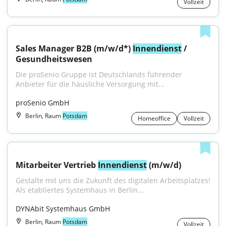
Vollzeit
Sales Manager B2B (m/w/d*) 
Innendienst
 / 
Gesundheitswesen
Die proSenio Gruppe ist Deutschlands führender 
Anbieter für die häusliche Versorgung mit...
proSenio GmbH
Berlin, Raum
Potsdam
Homeoffice
Vollzeit
Mitarbeiter Vertrieb 
Innendienst
 (m/w/d)
Gestalte mit uns die Zukunft des digitalen Arbeitsplatzes! 
Als etabliertes Systemhaus in Berlin...
DYNAbit Systemhaus GmbH
Berlin, Raum
Potsdam
Vollzeit