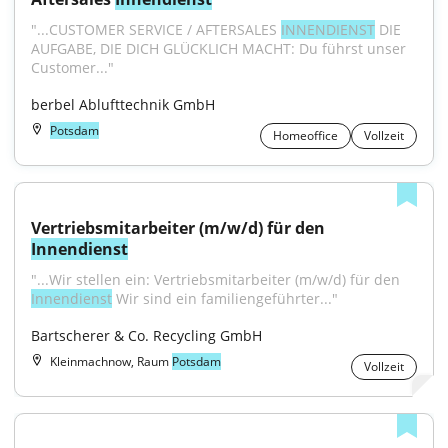
"...CUSTOMER SERVICE / AFTERSALES 
INNENDIENST
 DIE 
AUFGABE, DIE DICH GLÜCKLICH MACHT: Du führst unser 
Customer..."
berbel Ablufttechnik GmbH
Potsdam
Homeoffice
Vollzeit
Vertriebsmitarbeiter (m/w/d) für den 
Innendienst
"...Wir stellen ein: Vertriebsmitarbeiter (m/w/d) für den 
Innendienst
 Wir sind ein familiengeführter..."
Bartscherer & Co. Recycling GmbH
Kleinmachnow, Raum
Potsdam
Vollzeit