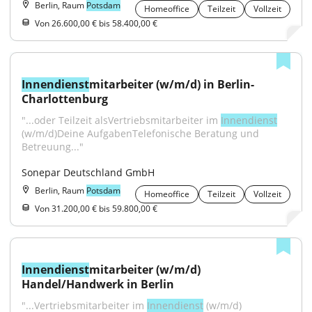
Berlin, Raum
Potsdam
Homeoffice
Teilzeit
Vollzeit
Von 26.600,00 € bis 58.400,00 €
Innendienst
mitarbeiter (w/m/d) in Berlin-
Charlottenburg
"...oder Teilzeit alsVertriebsmitarbeiter im 
Innendienst
(w/m/d)Deine AufgabenTelefonische Beratung und 
Betreuung..."
Sonepar Deutschland GmbH
Berlin, Raum
Potsdam
Homeoffice
Teilzeit
Vollzeit
Von 31.200,00 € bis 59.800,00 €
Innendienst
mitarbeiter (w/m/d) 
Handel/Handwerk in Berlin
"...Vertriebsmitarbeiter im 
Innendienst
 (w/m/d) 