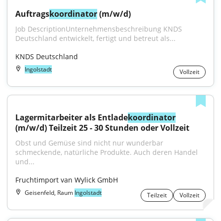
Auftrags
koordinator
 (m/w/d)
Job DescriptionUnternehmensbeschreibung KNDS 
Deutschland entwickelt, fertigt und betreut als...
KNDS Deutschland
Ingolstadt
Vollzeit
Lagermitarbeiter als Entlade
koordinator
(m/w/d) Teilzeit 25 - 30 Stunden oder Vollzeit
Obst und Gemüse sind nicht nur wunderbar 
schmeckende, natürliche Produkte. Auch deren Handel 
und...
Fruchtimport van Wylick GmbH
Geisenfeld, Raum
Ingolstadt
Teilzeit
Vollzeit