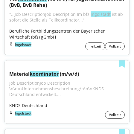
(BvB, BvB Reha)
"...Job DescriptionJob Description Im bfz 
Ingolstadt
 ist ab 
sofort die Stelle als Teilkoordinator..."
Berufliche Fortbildungszentren der Bayerischen 
Wirtschaft (bfz) gGmbH
Ingolstadt
Teilzeit
Vollzeit
Material
koordinator
 (m/w/d)
Job DescriptionJob Description 
\n\n\nUnternehmensbeschreibung\n\n\nKNDS 
Deutschland entwickelt,...
KNDS Deutschland
Ingolstadt
Vollzeit