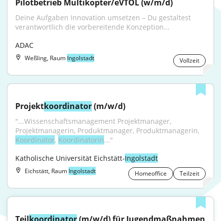
Pilotbetrieb Multikopter/eVTOL (w/m/d)
Deine Aufgaben Innovation umsetzen – Du gestaltest 
verantwortlich die vorbereitende Konzeption...
ADAC
Weßling, Raum
Ingolstadt
Vollzeit
Projekt
koordinator
 (m/w/d)
"...Wissenschaftsmanagement Projektmanager, 
Projektmanagerin, Produktmanager, Produktmanagerin, 
Koordinator
, 
Koordinatorin
..."
Katholische Universität Eichstätt-
Ingolstadt
Eichstätt, Raum
Ingolstadt
Homeoffice
Teilzeit
Teil
koordinator
 (m/w/d) für Jugendmaßnahmen 