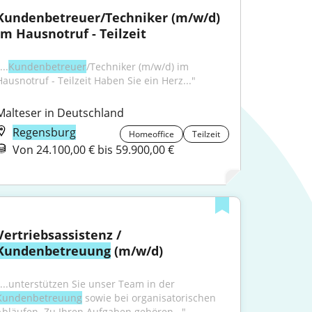
Kundenbetreuer/Techniker (m/w/d) 
im Hausnotruf - Teilzeit
...
Kundenbetreuer
/Techniker (m/w/d) im 
Hausnotruf - Teilzeit Haben Sie ein Herz..."
Malteser in Deutschland
Regensburg
Homeoffice
Teilzeit
Von 24.100,00 € bis 59.900,00 €
Vertriebsassistenz / 
Kundenbetreuung
 (m/w/d)
"...unterstützen Sie unser Team in der 
Kundenbetreuung
 sowie bei organisatorischen 
Abläufen. Zu Ihren Aufgaben gehören..."