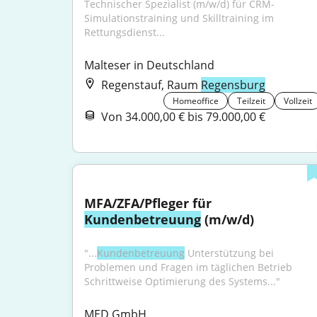
Technischer Spezialist (m/w/d) für CRM-
Simulationstraining und Skilltraining im 
Rettungsdienst...
Malteser in Deutschland
Regenstauf, Raum
Regensburg
Homeoffice
Teilzeit
Vollzeit
Von 34.000,00 € bis 79.000,00 €
MFA/ZFA/Pfleger für 
Kundenbetreuung
 (m/w/d)
"...
Kundenbetreuung
 Unterstützung bei 
Problemen und Fragen im täglichen Betrieb 
Schrittweise Optimierung des Systems..."
MED GmbH