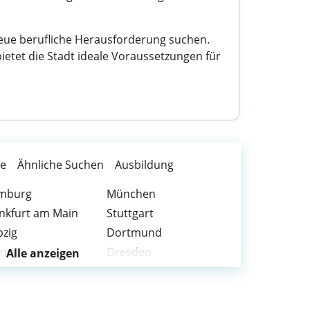
neue berufliche Herausforderung suchen.
ietet die Stadt ideale Voraussetzungen für
te
Ähnliche Suchen
Ausbildung
mburg
München
nkfurt am Main
Stuttgart
pzig
Dortmund
emen
Dresden
Alle anzeigen
rnberg
Duisburg
ppertal
Bielefeld