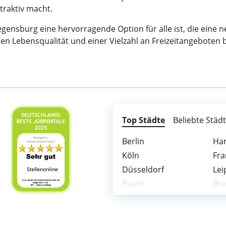
traktiv macht.
ensburg eine hervorragende Option für alle ist, die eine 
en Lebensqualität und einer Vielzahl an Freizeitangeboten b
Top Städte
Beliebte Städ
Berlin
Ha
Köln
Fra
Düsseldorf
Lei
Essen
Br
Hannover
Nü
Bochum
Wu