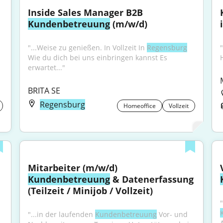
Inside Sales Manager B2B 
Kundenbetreuung
 (m/w/d)
"...Weise zu genießen. In Vollzeit In 
Regensburg
"
Wie du dich bei uns einbringen kannst Es 
erwartet..."
BRITA SE
Regensburg
Homeoffice
Vollzeit
Mitarbeiter (m/w/d) 
Kundenbetreuung
 & Datenerfassung 
(Teilzeit / Minijob / Vollzeit)
"...in der laufenden 
Kundenbetreuung
 Vor- und 