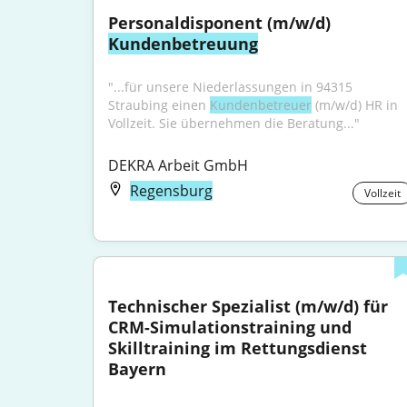
Personaldisponent (m/w/d) 
Kundenbetreuung
"...für unsere Niederlassungen in 94315 
Straubing einen 
Kundenbetreuer
 (m/w/d) HR in 
Vollzeit. Sie übernehmen die Beratung..."
DEKRA Arbeit GmbH
Regensburg
Vollzeit
Technischer Spezialist (m/w/d) für 
CRM-Simulationstraining und 
Skilltraining im Rettungsdienst 
Bayern