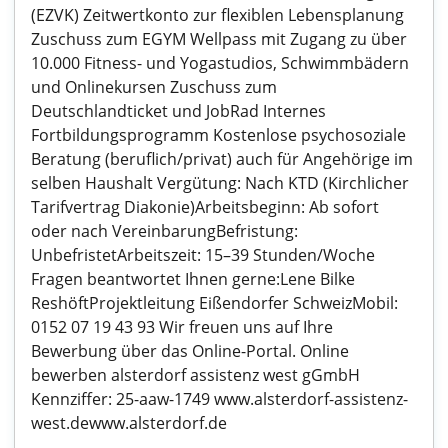
(EZVK) Zeitwertkonto zur flexiblen Lebensplanung
Zuschuss zum EGYM Wellpass mit Zugang zu über
10.000 Fitness- und Yogastudios, Schwimmbädern
und Onlinekursen Zuschuss zum
Deutschlandticket und JobRad Internes
Fortbildungsprogramm Kostenlose psychosoziale
Beratung (beruflich/privat) auch für Angehörige im
selben Haushalt Vergütung: Nach KTD (Kirchlicher
Tarifvertrag Diakonie)Arbeitsbeginn: Ab sofort
oder nach VereinbarungBefristung:
UnbefristetArbeitszeit: 15–39 Stunden/Woche
Fragen beantwortet Ihnen gerne:Lene Bilke
ReshöftProjektleitung Eißendorfer SchweizMobil:
0152 07 19 43 93 Wir freuen uns auf Ihre
Bewerbung über das Online-Portal. Online
bewerben alsterdorf assistenz west gGmbH
Kennziffer: 25-aaw-1749 www.alsterdorf-assistenz-
west.dewww.alsterdorf.de