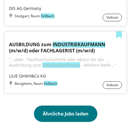
DIS AG Germany
Stuttgart, Raum
Fellbach
Vollzeit
AUSBILDUNG zum 
INDUSTRIEKAUFMANN
(m/w/d) oder FACHLAGERIST (m/w/d)
"...über - Fachhochschulreife oder Abitur für die 
Ausbildung zum 
Industriekaufmann
 - Mittlere Reife..."
LILIE GmbH&Co KG
Besigheim, Raum
Fellbach
Vollzeit
Ähnliche Jobs laden