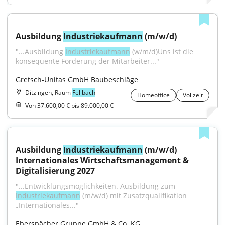
Ausbildung 
Industriekaufmann
 (m/w/d)
"...Ausbildung 
Industriekaufmann
 (w/m/d)Uns ist die 
konsequente Förderung der Mitarbeiter..."
Gretsch-Unitas GmbH Baubeschläge
Ditzingen, Raum
Fellbach
Homeoffice
Vollzeit
Von 37.600,00 € bis 89.000,00 €
Ausbildung 
Industriekaufmann
 (m/w/d) 
Internationales Wirtschaftsmanagement & 
Digitalisierung 2027
"...Entwicklungsmöglichkeiten. Ausbildung zum 
Industriekaufmann
 (m/w/d) mit Zusatzqualifikation 
„Internationales..."
Eberspächer Gruppe GmbH & Co. KG