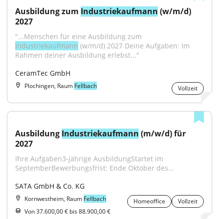
Ausbildung zum 
Industriekaufmann
 (w/m/d) 
2027
"...Menschen für eine Ausbildung zum 
Industriekaufmann
 (w/m/d) 2027 Deine Aufgaben: Im 
Rahmen deiner Ausbildung erlebst..."
CeramTec GmbH
Plochingen, Raum
Fellbach
Vollzeit
Ausbildung 
Industriekaufmann
 (m/w/d) für 
2027
Ihre Aufgaben3-jährige AusbildungStartet im 
SeptemberBewerbungsfrist: Ende Oktober des...
SATA GmbH & Co. KG
Kornwestheim, Raum
Fellbach
Homeoffice
Vollzeit
Von 37.600,00 € bis 88.900,00 €