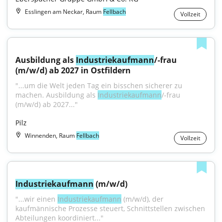
Esslingen am Neckar, Raum
Fellbach
Vollzeit
Ausbildung als 
Industriekaufmann
/-frau 
(m/w/d) ab 2027 in Ostfildern
"...um die Welt jeden Tag ein bisschen sicherer zu 
machen. Ausbildung als 
Industriekaufmann
/-frau 
(m/w/d) ab 2027..."
Pilz
Winnenden, Raum
Fellbach
Vollzeit
Industriekaufmann
 (m/w/d)
"...wir einen 
Industriekaufmann
 (m/w/d), der 
kaufmännische Prozesse steuert, Schnittstellen zwischen 
Abteilungen koordiniert..."