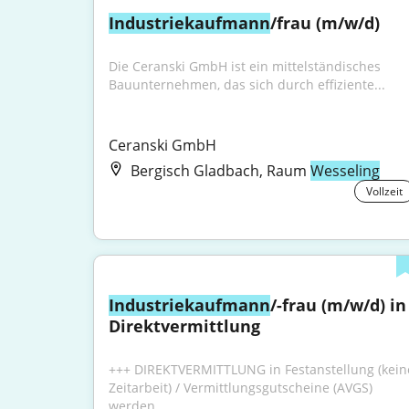
Industriekaufmann
/frau (m/w/d)
Die Ceranski GmbH ist ein mittelständisches 
Bauunternehmen, das sich durch effiziente...
Ceranski GmbH
Bergisch Gladbach, Raum
Wesseling
Vollzeit
Industriekaufmann
/-frau (m/w/d) in 
Direktvermittlung
+++ DIREKTVERMITTLUNG in Festanstellung (keine
Zeitarbeit) / Vermittlungsgutscheine (AVGS) 
werden...