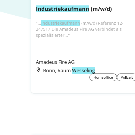
Industriekaufmann
 (m/w/d)
"...
Industriekaufmann
 (m/w/d) Referenz 12-
247517 Die Amadeus Fire AG verbindet als 
spezialisierter..."
Amadeus Fire AG
Bonn, Raum
Wesseling
Homeoffice
Vollzeit