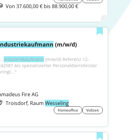
Von 37.600,00 € bis 88.900,00 €
Industriekaufmann
 (m/w/d)
...
Industriekaufmann
 (m/w/d) Referenz 12-
242587 Als spezialisierter Personaldienstleister 
ringt..."
Amadeus Fire AG
Troisdorf, Raum
Wesseling
Homeoffice
Vollzeit