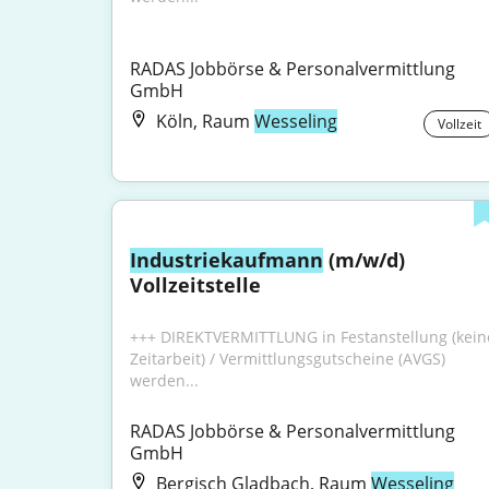
RADAS Jobbörse & Personalvermittlung 
GmbH
Köln, Raum
Wesseling
Vollzeit
Industriekaufmann
 (m/w/d) 
Vollzeitstelle
+++ DIREKTVERMITTLUNG in Festanstellung (keine
Zeitarbeit) / Vermittlungsgutscheine (AVGS) 
werden...
RADAS Jobbörse & Personalvermittlung 
GmbH
Bergisch Gladbach, Raum
Wesseling