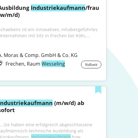
Ausbildung 
Industriekaufmann
/frau 
(w/m/d)
Schaebens ist ein innovatives, inhabergeführtes 
Unternehmen mit Sitz in Frechen bei Köln,...
A. Moras & Comp. GmbH & Co. KG
Frechen, Raum
Wesseling
Vollzeit
Industriekaufmann
 (m/w/d) ab 
sofort
"...Sie haben eine erfolgreich abgeschlossene 
kaufmännisch-technische Ausbildung als 
Bürokaufmann, 
Industriekaufmann
 bzw. 