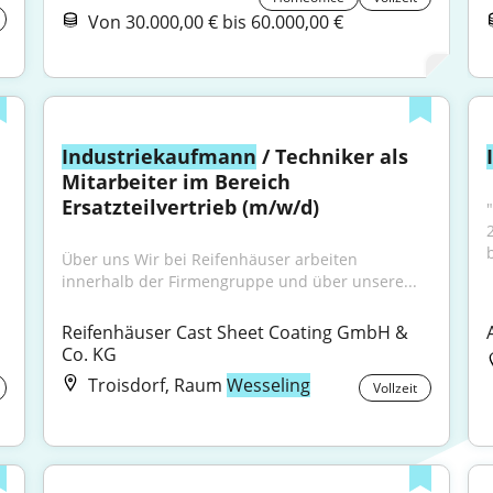
Von 30.000,00 € bis 60.000,00 €
Industriekaufmann
 / Techniker als 
Mitarbeiter im Bereich 
Ersatzteilvertrieb (m/w/d)
"
b
Über uns Wir bei Reifenhäuser arbeiten 
innerhalb der Firmengruppe und über unsere...
Reifenhäuser Cast Sheet Coating GmbH & 
Co. KG
Troisdorf, Raum
Wesseling
Vollzeit