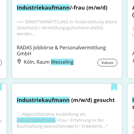
Industriekaufmann
/-frau (m/w/d)
+++ DIREKTVERMITTLUNG in Festanstellung (keine 
Zeitarbeit) / Vermittlungsgutscheine (AVGS) 
werden...
RADAS Jobbörse & Personalvermittlung 
GmbH
Köln, Raum
Wesseling
Vollzeit
Industriekaufmann
 (m/w/d) gesucht
"...Abgeschlossene Ausbildung als 
Industriekaufmann
/-frau • Erfahrung in der 
 
Buchhaltung (wünschenswert) • Erweiterte..."