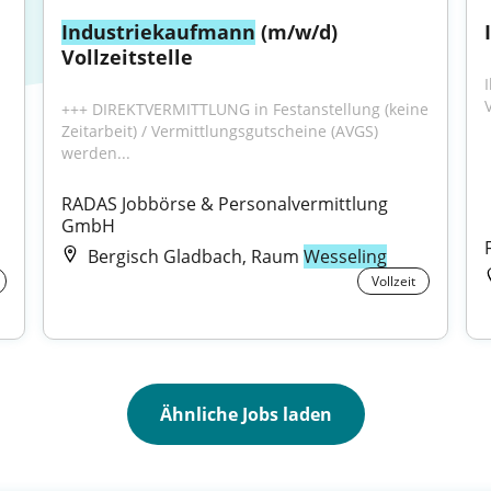
Industriekaufmann
 (m/w/d) 
Vollzeitstelle
+++ DIREKTVERMITTLUNG in Festanstellung (keine 
Zeitarbeit) / Vermittlungsgutscheine (AVGS) 
werden...
RADAS Jobbörse & Personalvermittlung 
GmbH
Bergisch Gladbach, Raum
Wesseling
Vollzeit
Ähnliche Jobs laden