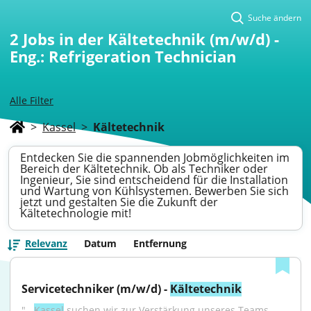
Suche ändern
2
Jobs in der Kältetechnik (m/w/d) -
Eng.: Refrigeration Technician
Alle Filter
>
Kassel
>
Kältetechnik
Entdecken Sie die spannenden Jobmöglichkeiten im
Bereich der Kältetechnik. Ob als Techniker oder
Ingenieur, Sie sind entscheidend für die Installation
und Wartung von Kühlsystemen. Bewerben Sie sich
jetzt und gestalten Sie die Zukunft der
Kältetechnologie mit!
Relevanz
Datum
Entfernung
Servicetechniker (m/w/d) - 
Kältetechnik
"...
Kassel
 suchen wir zur Verstärkung unseres Teams 