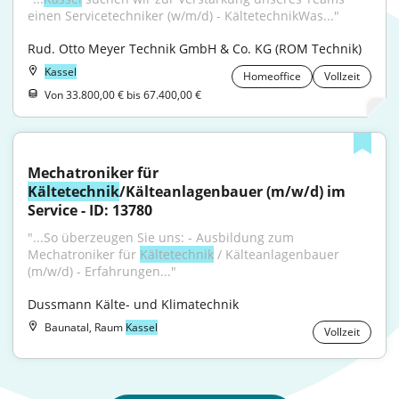
einen Servicetechniker (w/m/d) - KältetechnikWas..."
Rud. Otto Meyer Technik GmbH & Co. KG (ROM Technik)
Kassel
Homeoffice
Vollzeit
Von 33.800,00 € bis 67.400,00 €
Mechatroniker für 
Kältetechnik
/Kälteanlagenbauer (m/w/d) im 
Service - ID: 13780
"...So überzeugen Sie uns: - Ausbildung zum 
Mechatroniker für 
Kältetechnik
 / Kälteanlagenbauer 
(m/w/d) - Erfahrungen..."
Dussmann Kälte- und Klimatechnik
Baunatal, Raum
Kassel
Vollzeit