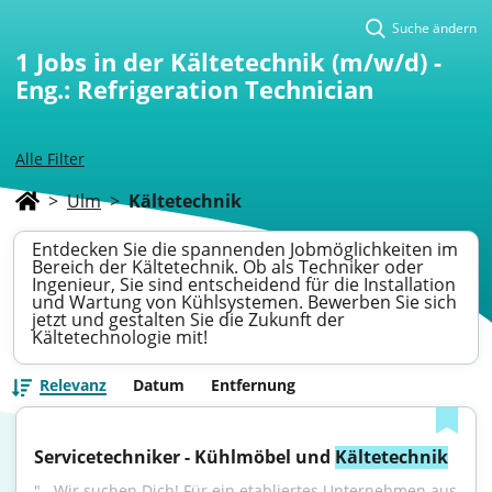
Suche ändern
1
Jobs in der Kältetechnik (m/w/d) -
Eng.: Refrigeration Technician
Alle Filter
>
Ulm
>
Kältetechnik
Entdecken Sie die spannenden Jobmöglichkeiten im
Bereich der Kältetechnik. Ob als Techniker oder
Ingenieur, Sie sind entscheidend für die Installation
und Wartung von Kühlsystemen. Bewerben Sie sich
jetzt und gestalten Sie die Zukunft der
Kältetechnologie mit!
Relevanz
Datum
Entfernung
Servicetechniker - Kühlmöbel und 
Kältetechnik
"...Wir suchen Dich! Für ein etabliertes Unternehmen aus 