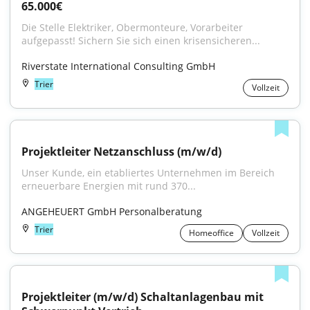
65.000€
Die Stelle Elektriker, Obermonteure, Vorarbeiter 
aufgepasst! Sichern Sie sich einen krisensicheren...
Riverstate International Consulting GmbH
Trier
Vollzeit
Projektleiter Netzanschluss (m/w/d)
Unser Kunde, ein etabliertes Unternehmen im Bereich 
erneuerbare Energien mit rund 370...
ANGEHEUERT GmbH Personalberatung
Trier
Homeoffice
Vollzeit
Projektleiter (m/w/d) Schaltanlagenbau mit 