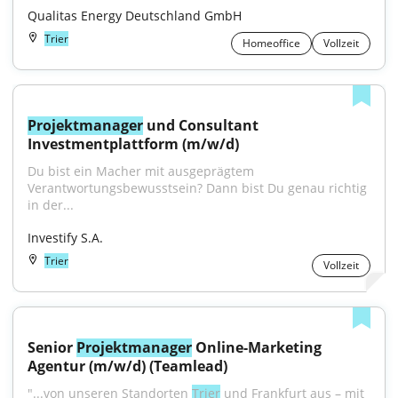
Qualitas Energy Deutschland GmbH
Trier
Homeoffice
Vollzeit
Projektmanager
 und Consultant 
Investmentplattform (m/w/d)
Du bist ein Macher mit ausgeprägtem 
Verantwortungsbewusstsein? Dann bist Du genau richtig 
in der...
Investify S.A.
Trier
Vollzeit
Senior 
Projektmanager
 Online-Marketing 
Agentur (m/w/d) (Teamlead)
"...von unseren Standorten 
Trier
 und Frankfurt aus – mit 