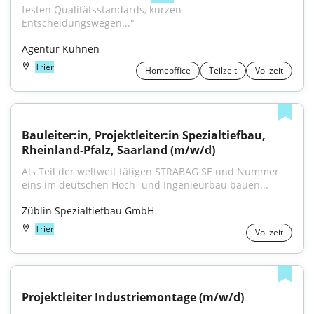
festen Qualitätsstandards, kurzen 
Entscheidungswegen..."
Agentur Kühnen
Trier
Homeoffice
Teilzeit
Vollzeit
Bauleiter:in, Projektleiter:in Spezialtiefbau, 
Rheinland-Pfalz, Saarland (m/w/d)
Als Teil der weltweit tätigen STRABAG SE und Nummer 
eins im deutschen Hoch- und Ingenieurbau bauen...
Züblin Spezialtiefbau GmbH
Trier
Vollzeit
Projektleiter Industriemontage (m/w/d)