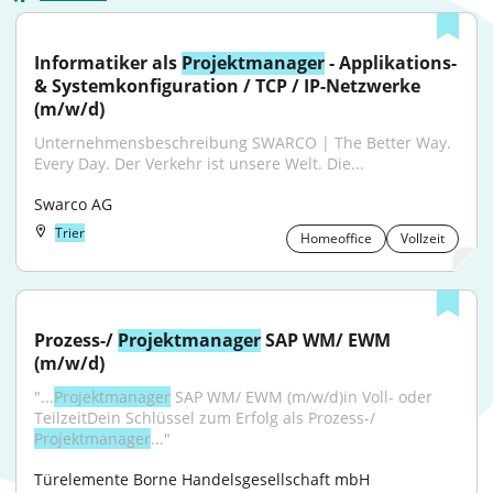
Informatiker als 
Projektmanager
 - Applikations- 
& Systemkonfiguration / TCP / IP-Netzwerke 
(m/w/d)
Unternehmensbeschreibung SWARCO | The Better Way. 
Every Day. Der Verkehr ist unsere Welt. Die...
Swarco AG
Trier
Homeoffice
Vollzeit
Prozess-/ 
Projektmanager
 SAP WM/ EWM 
(m/w/d)
"...
Projektmanager
 SAP WM/ EWM (m/w/d)in Voll- oder 
TeilzeitDein Schlüssel zum Erfolg als Prozess-/ 
Projektmanager
..."
Türelemente Borne Handelsgesellschaft mbH