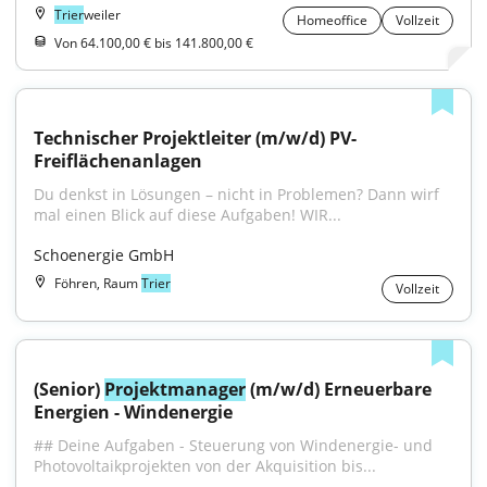
Trier
weiler
Homeoffice
Vollzeit
Von 64.100,00 € bis 141.800,00 €
Technischer Projektleiter (m/w/d) PV-
Freiflächenanlagen
Du denkst in Lösungen – nicht in Problemen? Dann wirf 
mal einen Blick auf diese Aufgaben! WIR...
Schoenergie GmbH
Föhren, Raum
Trier
Vollzeit
(Senior) 
Projektmanager
 (m/w/d) Erneuerbare 
Energien - Windenergie
## Deine Aufgaben - Steuerung von Windenergie- und 
Photovoltaikprojekten von der Akquisition bis...