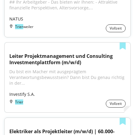
## Ihr Arbeitgeber - Das bieten wir Ihnen: - Attraktive 
finanzielle Perspektiven, Altersvorsorge,...
NATUS
Trier
weiler
Vollzeit
Leiter Projektmanagement und Consulting 
Investmentplattform (m/w/d)
Du bist ein Macher mit ausgeprägtem 
Verantwortungsbewusstsein? Dann bist Du genau richtig 
in der...
Investify S.A.
Trier
Vollzeit
Elektriker als Projektleiter (m/w/d) | 60.000-