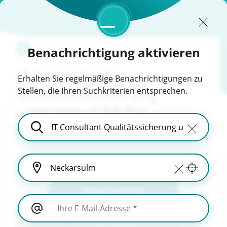
Benachrichtigung aktivieren
IT Consultant
Erhalten Sie regelmäßige Benachrichtigungen zu
Qualitätssicherung
Stellen, die Ihren Suchkriterien entsprechen.
und/oder CSR für
Lidl/Kaufland (m/w/d)
Schwarz Digits
–
Neckarsulm
Weiter zum Job