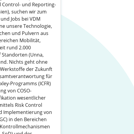
l Control- und Reporting-
ien), suchen wir zum
 und Jobs bei VDM
hne unsere Technologie,
chen und Pulvern aus
reichen Mobilität,
eit rund 2.000
f Standorten (Unna,
nd. Nichts geht ohne
e Werkstoffe der Zukunft
esamtverantwortung für
Oxley-Programms (ICFR)
gung von COSO-
kation wesentlicher
ttels Risk Control
nd Implementierung von
TGC) in den Bereichen
-Kontrollmechanismen
– SoD) und des