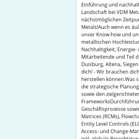
Einführung und nachhalti
Landschaft bei VDM Meta
nächstmöglichen Zeitpun
Metals!Auch wenn es äuße
unser Know-how und uns
metallischen Hochleistun
Nachhaltigkeit, Energie-
Mitarbeitende und Teil 
Duisburg, Altena, Siege
dich! - Wir brauchen dic
herstellen können.Was 
die strategische Planun
sowie den zielgerichtet
FrameworksDurchführung 
Geschäftsprozesse sowie
Matrices (RCMs), Flowch
Entity Level Controls (E
Access- und Change-Man
inkl. globale Berechtig