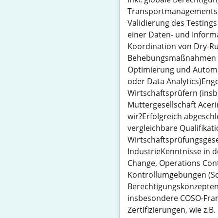
Transportmanagements 
Validierung des Testings
einer Daten- und Inform
Koordination von Dry-R
Behebungsmaßnahmen (R
Optimierung und Automati
oder Data Analytics)Eng
Wirtschaftsprüfern (insb
Muttergesellschaft Ace
wir?Erfolgreich abgesch
vergleichbare Qualifikat
Wirtschaftsprüfungsgese
IndustrieKenntnisse in 
Change, Operations Con
Kontrollumgebungen (Sc
Berechtigungskonzepten 
insbesondere COSO-Frame
Zertifizierungen, wie z.