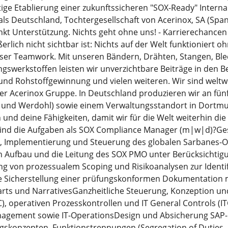
ge Etablierung einer zukunftssicheren "SOX-Ready" Interna
ls Deutschland, Tochtergesellschaft von Acerinox, SA (Span
kt Unterstützung. Nichts geht ohne uns! - Karrierechancen
rlich nicht sichtbar ist: Nichts auf der Welt funktioniert o
er Teamwork. Mit unseren Bändern, Drähten, Stangen, Ble
gswerkstoffen leisten wir unverzichtbare Beiträge in den Be
 und Rohstoffgewinnung und vielen weiteren. Wir sind weltw
der Acerinox Gruppe. In Deutschland produzieren wir an fün
n und Werdohl) sowie einem Verwaltungsstandort in Dortmu
h und deine Fähigkeiten, damit wir für die Welt weiterhin di
sind die Aufgaben als SOX Compliance Manager (m|w|d)?G
g, Implementierung und Steuerung des globalen Sarbanes-
en Aufbau und die Leitung des SOX PMO unter Berücksichti
von prozessualem Scoping und Risikoanalysen zur Identifi
 Sicherstellung einer prüfungskonformen Dokumentation mi
arts und NarrativesGanzheitliche Steuerung, Konzeption u
LC), operativen Prozesskontrollen und IT General Controls (I
agement sowie IT-OperationsDesign und Absicherung SAP
ungskonzepten, Funktionstrennungen (Segregation of Duties 