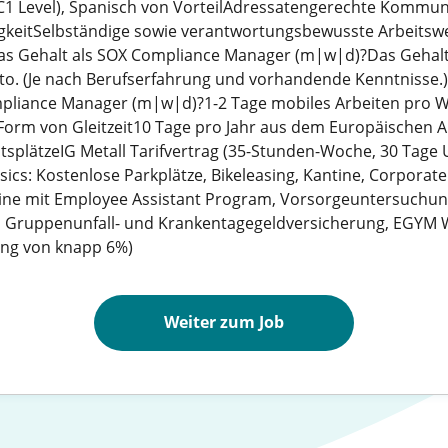
 C1 Level), Spanisch von VorteilAdressatengerechte Kommun
keitSelbständige sowie verantwortungsbewusste Arbeitsw
das Gehalt als SOX Compliance Manager (m|w|d)?Das Gehalt 
to. (Je nach Berufserfahrung und vorhandende Kenntnisse.)
pliance Manager (m|w|d)?1-2 Tage mobiles Arbeiten pro W
n Form von Gleitzeit10 Tage pro Jahr aus dem Europäischen
splätzeIG Metall Tarifvertrag (35-Stunden-Woche, 30 Tage 
cs: Kostenlose Parkplätze, Bikeleasing, Kantine, Corporate
mine mit Employee Assistant Program, Vorsorgeuntersuchu
 Gruppenunfall- und Krankentagegeldversicherung, EGYM W
ung von knapp 6%)
Weiter zum Job