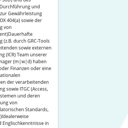
 Durchführung und
) zur Gewährleistung
OX 404(a) sowie der
g von
ent)Dauerhafte
g (z.B. durch GRC-Tools
eitenden sowie externen
ing (ICR) Team unserer
anager (m|w|d) haben
oder Finanzen oder eine
nationalen
men der verarbeitenden
ng sowie ITGC (Access,
Systemen und deren
zung von
latorischen Standards,
)Idealerweise
d Englischkenntnisse in