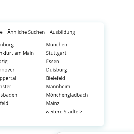
te
Ähnliche Suchen
Ausbildung
mburg
München
nkfurt am Main
Stuttgart
pzig
Essen
nnover
Duisburg
ppertal
Bielefeld
nster
Mannheim
esbaden
Mönchengladbach
feld
Mainz
weitere Städte >