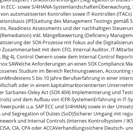
in ECC- sowie S/4HANA-SystemlandschaftenÜberwachung,
 von automatisierten Kontrollen sowie IT-Kontrollen (ITACs
ationsbasis (IPE)Leitung des Management Testings gemäß S
uns, Readiness Assessments und der nachhaltigen Steuerun
emediation) inkl. Mängelbewertung (Deficiency Managem
sierung der SOX-Prozesse mit Fokus auf die Digitalisierun
e Zusammenarbeit mit dem CFO, Internal Auditor, IT-Mitarb
. Big 4), Control Ownern sowie dem Internal Control Report
rinox SAWelche Anforderungen an einen SOX Compliance M
lossenes Studium im Bereich Rechnungswesen, Accounting 
ionMindestens 5 bis 10 Jahre Berufserfahrung in einer inter
llschaft oder in einem kapitalmarktorientierten Unterneh
der Sarbanes-Oxley Act (SOX 404) Implementierung und Testi
trols) und dem Aufbau von ICFR-SystemenErfahrung in IT-
hwerpunkt u.a. SAP ECC und S/4HANA) sowie in der Umset
und Segregation of Duties (SoD)Sicherer Umgang mit regu
work und Internal Controls (Internes Kontrollsystem / IKS
B. CISA, CIA, CPA oder ACCAVerhandlungssichere Deutsch- un