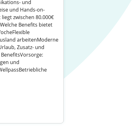
ikations- und
eise und Hands-on-
liegt zwischen 80.000€
Welche Benefits bietet
ocheFlexible
 Ausland arbeitenModerne
Urlaub, Zusatz- und
 BenefitsVorsorge:
ngen und
ellpassBetriebliche