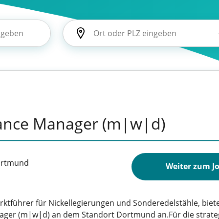
ance Manager (m|w|d)
rtmund
Weiter zum J
ktführer für Nickellegierungen und Sonderedelstähle, biet
ager (m|w|d) an dem Standort Dortmund an.Für die strate