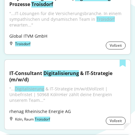
Prozesse 
Troisdorf
"...IT-Lösungen für die Versicherungsbranche. In einem 
sympathischen und dynamischen Team in 
Troisdorf
erwarten..."
Global ITVM GmbH
Troisdorf
Vollzeit
IT-Consultant 
Digitalisierung
 & IT-Strategie 
(m/w/d)
"...
Digitalisierung
 & IT-Strategie (m/w/d)Vollzeit | 
Unbefristet | 50968 KölnHier zählt deine EnergieIn 
unserem Team..."
rhenag Rheinische Energie AG
Köln, Raum
Troisdorf
Vollzeit