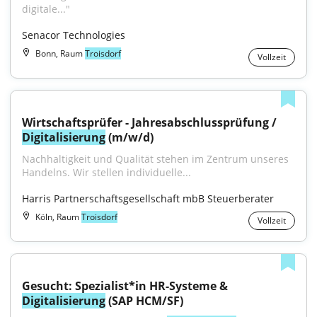
digitale..."
Senacor Technologies
Bonn, Raum
Troisdorf
Vollzeit
Wirtschaftsprüfer - Jahresabschlussprüfung / 
Digitalisierung
 (m/w/d)
Nachhaltigkeit und Qualität stehen im Zentrum unseres 
Handelns. Wir stellen individuelle...
Harris Partnerschaftsgesellschaft mbB Steuerberater
Köln, Raum
Troisdorf
Vollzeit
Gesucht: Spezialist*in HR-Systeme & 
Digitalisierung
 (SAP HCM/SF)