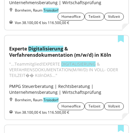
Unternehmensberatung | Wirtschaftsprüfung
Bornheim, Raum
Troisdorf
Homeoffice
Teilzeit
Vollzeit
Von 38.100,00 € bis 116.500,00 €
Experte 
Digitalisierung
 & 
Verfahrensdokumentation (m/w/d) in Köln
"...Teammitglied!EXPERTE 
DIGITALISIERUNG
 & 
VERFAHRENSDOKUMENTATION(M/W/D) IN VOLL- ODER 
TEILZEIT�� KölnDAS..."
PMPG Steuerberatung | Rechtsberatung | 
Unternehmensberatung | Wirtschaftsprüfung
Bornheim, Raum
Troisdorf
Homeoffice
Teilzeit
Vollzeit
Von 38.100,00 € bis 116.500,00 €