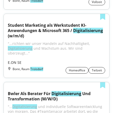
Bonn, Raum
Troisdorf
Vollzeit
Student Marketing als Werkstudent KI-
Anwendungen & Microsoft 365 / 
Digitalisierung
(w/m/d)
"...richten wir unser Handeln auf Nachhaltigkeit, 
Digitalisierung
 und Wachstum aus. Wir sind 
überzeugt..."
E.ON SE
Bonn, Raum
Troisdorf
Homeoffice
Teilzeit
Bwler Als Berater Für 
Digitalisierung
 Und 
Transformation (M/W/D)
"...
Digitalisierung
 und individuelle Softwareentwicklung 
von morgen. Das #TeamSenacor arbeitet dort, wo die 