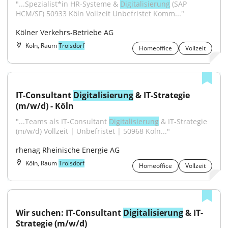
"...Spezialist*in HR-Systeme & 
Digitalisierung
 (SAP 
HCM/SF) 50933 Köln Vollzeit Unbefristet Komm..."
Kölner Verkehrs-Betriebe AG
Köln, Raum
Troisdorf
Homeoffice
Vollzeit
IT-Consultant 
Digitalisierung
 & IT-Strategie 
(m/w/d) - Köln
"...Teams als IT-Consultant 
Digitalisierung
 & IT-Strategie 
(m/w/d) Vollzeit | Unbefristet | 50968 Köln..."
rhenag Rheinische Energie AG
Köln, Raum
Troisdorf
Homeoffice
Vollzeit
Wir suchen: IT-Consultant 
Digitalisierung
 & IT-
Strategie (m/w/d)