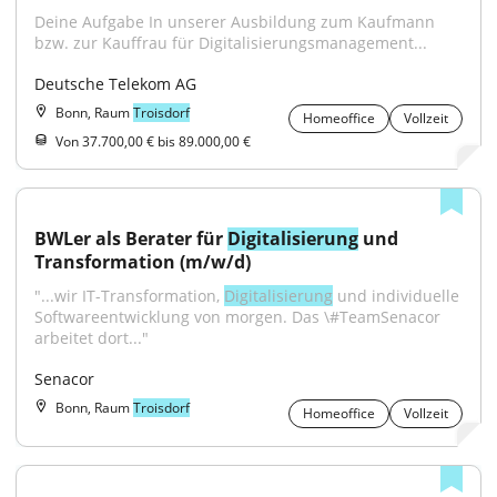
Deine Aufgabe In unserer Ausbildung zum Kaufmann 
bzw. zur Kauffrau für Digitalisierungsmanagement...
Deutsche Telekom AG
Bonn, Raum
Troisdorf
Homeoffice
Vollzeit
Von 37.700,00 € bis 89.000,00 €
BWLer als Berater für 
Digitalisierung
 und 
Transformation (m/w/d)
"...wir IT-Transformation, 
Digitalisierung
 und individuelle 
Softwareentwicklung von morgen. Das \#TeamSenacor 
arbeitet dort..."
Senacor
Bonn, Raum
Troisdorf
Homeoffice
Vollzeit