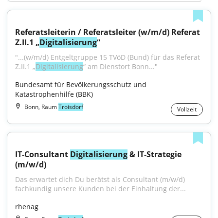
Referatsleiterin / Referatsleiter (w/m/d) Referat 
Z.II.1 „
Digitalisierung
“
"...(w/m/d) Entgeltgruppe 15 TVöD (Bund) für das Referat 
Z.II.1 „
Digitalisierung
“ am Dienstort Bonn..."
Bundesamt für Bevölkerungsschutz und 
Katastrophenhilfe (BBK)
Bonn, Raum
Troisdorf
Vollzeit
IT-Consultant 
Digitalisierung
 & IT-Strategie 
(m/w/d)
Das erwartet dich Du berätst als Consultant (m/w/d) 
fachkundig unsere Kunden bei der Einhaltung der...
rhenag