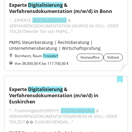
Experte 
Digitalisierung
 & 
Verfahrensdokumentation (m/w/d) in Bonn
"...EXPERTE 
DIGITALISIERUNG
 & 
VERFAHRENSDOKUMENTATION (M/W/D) IN VOLL- ODER 
TEILZEITWerde Teil von PMPG..."
PMPG Steuerberatung | Rechtsberatung | 
Unternehmensberatung | Wirtschaftsprüfung
Bornheim, Raum
Troisdorf
Homeoffice
Vollzeit
Von 38.000,00 € bis 117.700,00 €
Experte 
Digitalisierung
 & 
Verfahrensdokumentation (m/w/d) in 
Euskirchen
"...Teammitglied!EXPERTE 
DIGITALISIERUNG
 & 
VERFAHRENSDOKUMENTATION(M/W/D) IN VOLL- ODER 
TEILZEIT�� EUSKIRCHENDAS..."