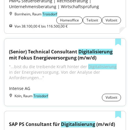
PMPG Steuerberatung | Rechtsberatung | 
Unternehmensberatung | Wirtschaftsprüfung
Bornheim, Raum
Troisdorf
Homeoffice
Teilzeit
Vollzeit
Von 38.100,00 € bis 116.500,00 €
(Senior) Technical Consultant 
Digitalisierung
mit Fokus Energieversorgung (m/w/d)
"...bist du die treibende Kraft hinter der 
Digitalisierung
in der Energieversorgung. Von der Analyse der 
Anforderungen..."
Intense AG
Köln, Raum
Troisdorf
Vollzeit
SAP PS Consultant für 
Digitalisierung
 (m/w/d)