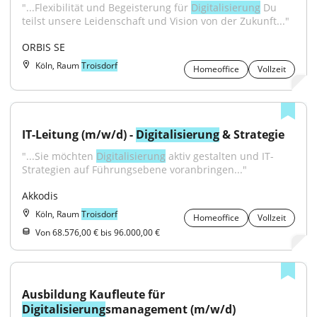
"...Flexibilität und Begeisterung für 
Digitalisierung
 Du 
teilst unsere Leidenschaft und Vision von der Zukunft..."
ORBIS SE
Köln, Raum
Troisdorf
Homeoffice
Vollzeit
IT-Leitung (m/w/d) - 
Digitalisierung
 & Strategie
"...Sie möchten 
Digitalisierung
 aktiv gestalten und IT-
Strategien auf Führungsebene voranbringen..."
Akkodis
Köln, Raum
Troisdorf
Homeoffice
Vollzeit
Von 68.576,00 € bis 96.000,00 €
Ausbildung Kaufleute für 
Digitalisierung
smanagement (m/w/d)