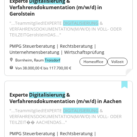
Experte 
Digitalisierung
 & 
Verfahrensdokumentation (m/w/d) in 
Gerolstein
"...Teammitglied!EXPERTE 
DIGITALISIERUNG
 & 
VERFAHRENSDOKUMENTATION(M/W/D) IN VOLL- ODER 
TEILZEITGerolsteinDAS..."
PMPG Steuerberatung | Rechtsberatung | 
Unternehmensberatung | Wirtschaftsprüfung
Bornheim, Raum
Troisdorf
Homeoffice
Vollzeit
Von 38.000,00 € bis 117.700,00 €
Experte 
Digitalisierung
 & 
Verfahrensdokumentation (m/w/d) in Aachen
"...Teammitglied!EXPERTE 
DIGITALISIERUNG
 & 
VERFAHRENSDOKUMENTATION(M/W/D) IN VOLL- ODER 
TEILZEIT�� AACHENDAS..."
PMPG Steuerberatung | Rechtsberatung | 