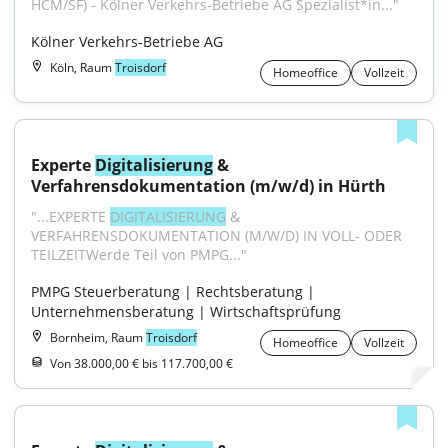
HCM/SF) - Kölner Verkehrs-Betriebe AG Spezialist*in..."
Kölner Verkehrs-Betriebe AG
Köln, Raum
Troisdorf
Homeoffice
Vollzeit
Experte 
Digitalisierung
 & 
Verfahrensdokumentation (m/w/d) in Hürth
"...EXPERTE 
DIGITALISIERUNG
 & 
VERFAHRENSDOKUMENTATION (M/W/D) IN VOLL- ODER 
TEILZEITWerde Teil von PMPG..."
PMPG Steuerberatung | Rechtsberatung | 
Unternehmensberatung | Wirtschaftsprüfung
Bornheim, Raum
Troisdorf
Homeoffice
Vollzeit
Von 38.000,00 € bis 117.700,00 €