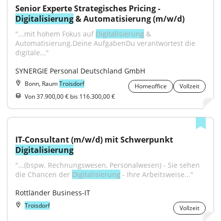
Senior Experte Strategisches Pricing - 
Digitalisierung
 & Automatisierung (m/w/d)
"...mit hohem Fokus auf 
Digitalisierung
 & 
Automatisierung.Deine AufgabenDu verantwortest die 
digitale..."
SYNERGIE Personal Deutschland GmbH
Bonn, Raum
Troisdorf
Homeoffice
Vollzeit
Von 37.900,00 € bis 116.300,00 €
IT-Consultant (m/w/d) mit Schwerpunkt 
Digitalisierung
"...(bspw. Rechnungswesen, Personalwesen) - Sie sehen 
die Chancen der 
Digitalisierung
 - Ihre Arbeitsweise..."
Rottländer Business-IT
Troisdorf
Vollzeit