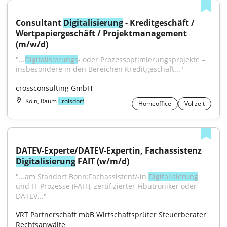
Consultant 
Digitalisierung
 - Kreditgeschäft / 
Wertpapiergeschäft / Projektmanagement 
(m/w/d)
"...
Digitalisierungs
- oder Prozessoptimierungsprojekte – 
insbesondere in den Bereichen Kreditgeschäft..."
crossconsulting GmbH
Köln, Raum
Troisdorf
Homeoffice
Vollzeit
DATEV-Experte/DATEV-Expertin, Fachassistenz 
Digitalisierung
 FAIT (w/m/d)
"...am Standort Bonn:Fachassistent/-in 
Digitalisierung
und IT-Prozesse (FAIT), zertifizierter Fibutroniker oder 
DATEV..."
VRT Partnerschaft mbB Wirtschaftsprüfer Steuerberater 
Rechtsanwälte