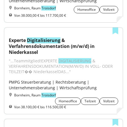
Unternehmensberatung | Wirtschaftsprüfung
Bornheim, Raum
Troisdorf
Homeoffice
Vollzeit
Von 38.000,00 € bis 117.700,00 €
Experte 
Digitalisierung
 & 
Verfahrensdokumentation (m/w/d) in 
Niederkassel
"...Teammitglied!EXPERTE 
DIGITALISIERUNG
 & 
VERFAHRENSDOKUMENTATION(M/W/D) IN VOLL- ODER 
TEILZEIT�� NiederkasselDAS..."
PMPG Steuerberatung | Rechtsberatung | 
Unternehmensberatung | Wirtschaftsprüfung
Bornheim, Raum
Troisdorf
Homeoffice
Teilzeit
Vollzeit
Von 38.100,00 € bis 116.500,00 €