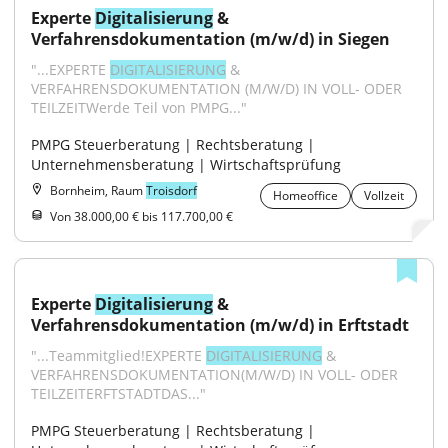
Experte 
Digitalisierung
 & 
Verfahrensdokumentation (m/w/d) in Siegen
"...EXPERTE 
DIGITALISIERUNG
 & 
VERFAHRENSDOKUMENTATION (M/W/D) IN VOLL- ODER 
TEILZEITWerde Teil von PMPG..."
PMPG Steuerberatung | Rechtsberatung | 
Unternehmensberatung | Wirtschaftsprüfung
Bornheim, Raum
Troisdorf
Homeoffice
Vollzeit
Von 38.000,00 € bis 117.700,00 €
Experte 
Digitalisierung
 & 
Verfahrensdokumentation (m/w/d) in Erftstadt
"...Teammitglied!EXPERTE 
DIGITALISIERUNG
 & 
VERFAHRENSDOKUMENTATION(M/W/D) IN VOLL- ODER 
TEILZEITERFTSTADTDAS..."
PMPG Steuerberatung | Rechtsberatung | 