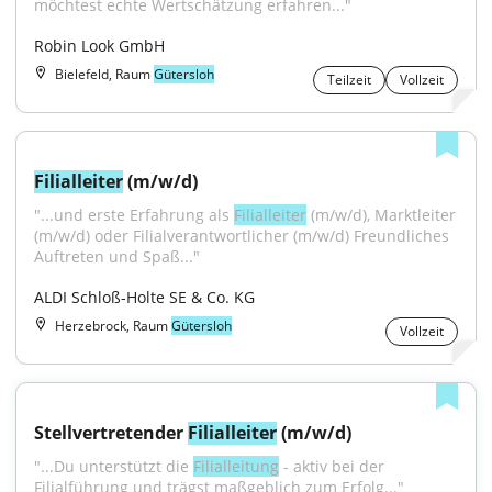
möchtest echte Wertschätzung erfahren..."
Robin Look GmbH
Bielefeld, Raum
Gütersloh
Teilzeit
Vollzeit
Filialleiter
 (m/w/d)
"...und erste Erfahrung als 
Filialleiter
 (m/w/d), Marktleiter 
(m/w/d) oder Filialverantwortlicher (m/w/d) Freundliches 
Auftreten und Spaß..."
ALDI Schloß-Holte SE & Co. KG
Herzebrock, Raum
Gütersloh
Vollzeit
Stellvertretender 
Filialleiter
 (m/w/d)
"...Du unterstützt die 
Filialleitung
 - aktiv bei der 
Filialführung und trägst maßgeblich zum Erfolg..."