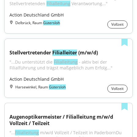
Stellvertretenden 
Filialleitung
 Verantwortung..."
Action Deutschland GmbH
Delbrück, Raum
Gütersloh
Vollzeit
Stellvertretender 
Filialleiter
 (m/w/d)
"...Du unterstützt die 
Filialleitung
 - aktiv bei der 
Filialführung und trägst maßgeblich zum Erfolg..."
Action Deutschland GmbH
Harsewinkel, Raum
Gütersloh
Vollzeit
Augenoptikermeister / Filialleitung m/w/d 
Vollzeit / Teilzeit
"...
Filialleitung
 m/w/d Vollzeit / Teilzeit in PaderbornDu 