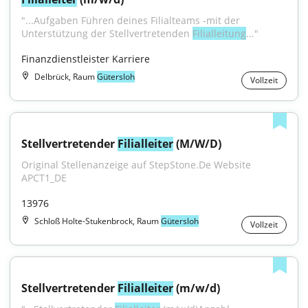
"...Aufgaben Führen deines Filialteams -mit der 
Unterstützung der Stellvertretenden 
Filialleitung
..."
Finanzdienstleister Karriere
Delbrück, Raum
Gütersloh
Vollzeit
Stellvertretender 
Filialleiter
 (M/W/D)
Original Stellenanzeige auf StepStone.De Website 
APCT1_DE
13976
Schloß Holte-Stukenbrock, Raum
Gütersloh
Vollzeit
Stellvertretender 
Filialleiter
 (m/w/d)