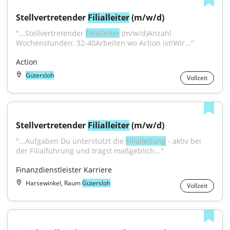
Stellvertretender 
Filialleiter
 (m/w/d)
"...Stellvertretender 
Filialleiter
 (m/w/d)Anzahl 
Wochenstunden: 32-40Arbeiten wo Action ist!Wir..."
Action
Gütersloh
Vollzeit
Stellvertretender 
Filialleiter
 (m/w/d)
"...Aufgaben Du unterstützt die 
Filialleitung
 - aktiv bei 
der Filialführung und trägst maßgeblich..."
Finanzdienstleister Karriere
Harsewinkel, Raum
Gütersloh
Vollzeit