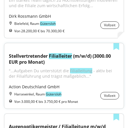
Ein starkes Team täglich zu Höchstleistungen motivieren 
und die Filiale zum wirtschaftlichen Erfolg...
Dirk Rossmann GmbH
Bielefeld, Raum
Gütersloh
Vollzeit
Von 28.200,00 € bis 70.300,00 €
Stellvertretender 
Filialleiter
 (m/w/d) (3000.00 
EUR pro Monat)
"...Aufgaben Du unterstützt die 
Filialleitung
 - aktiv bei 
der Filialführung und trägst maßgeblich..."
Action Deutschland GmbH
Harsewinkel, Raum
Gütersloh
Vollzeit
Von 3.000,00 € bis 3.750,00 € pro Monat
Augenoptikermeister / Filialleitung m/w/d 