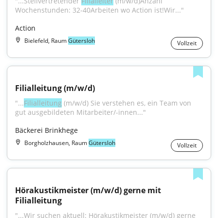
"...Stellvertretender 
Filialleiter
 (m/w/d)Anzahl 
Wochenstunden: 32-40Arbeiten wo Action ist!Wir..."
Action
Bielefeld, Raum
Gütersloh
Vollzeit
Filialleitung (m/w/d)
"...
Filialleitung
 (m/w/d) Sie verstehen es, ein Team von 
gut ausgebildeten Mitarbeiter/-innen..."
Bäckerei Brinkhege
Borgholzhausen, Raum
Gütersloh
Vollzeit
Hörakustikmeister (m/w/d) gerne mit 
Filialleitung
"...Wir suchen aktuell: Hörakustikmeister (m/w/d) gerne 