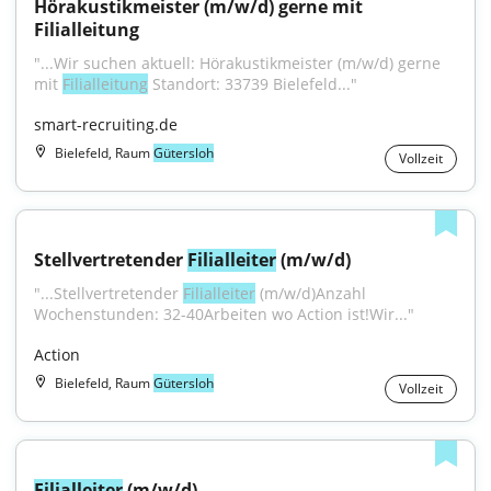
Hörakustikmeister (m/w/d) gerne mit 
Filialleitung
"...Wir suchen aktuell: Hörakustikmeister (m/w/d) gerne 
mit 
Filialleitung
 Standort: 33739 Bielefeld..."
smart-recruiting.de
Bielefeld, Raum
Gütersloh
Vollzeit
Stellvertretender 
Filialleiter
 (m/w/d)
"...Stellvertretender 
Filialleiter
 (m/w/d)Anzahl 
Wochenstunden: 32-40Arbeiten wo Action ist!Wir..."
Action
Bielefeld, Raum
Gütersloh
Vollzeit
Filialleiter
 (m/w/d)