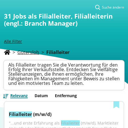
Suche ändern
31
Jobs als Filialleiter, Filialleiterin
(engl.: Branch Manager)
Alle Filter
>
Gütersloh
>
Filialleiter
Als Filialleiter tragen Sie die Verantwortung für den
Erfolg Ihrer Verkaufsstelle. Entdecken Sie vielfältige
Stellenanzeigen, die Ihnen ermöglichen, Ihre
Fähigkeiten im Management unter Beweis zu stellen
und ein motiviertes Team zu leiten.
Relevanz
Datum
Entfernung
Filialleiter
 (m/w/d)
"...und erste Erfahrung als 
Filialleiter
 (m/w/d), Marktleiter 