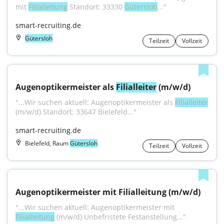
mit 
Filialleitung
 Standort: 33330 
Gütersloh
..."
smart-recruiting.de
Gütersloh
Teilzeit
Vollzeit
Augenoptikermeister als 
Filialleiter
 (m/w/d)
"...Wir suchen aktuell: Augenoptikermeister als 
Filialleiter
(m/w/d) Standort: 33647 Bielefeld..."
smart-recruiting.de
Bielefeld, Raum
Gütersloh
Teilzeit
Vollzeit
Augenoptikermeister mit Filialleitung (m/w/d)
"...Wir suchen aktuell: Augenoptikermeister mit 
Filialleitung
 (m/w/d) Unbefristete Festanstellung..."