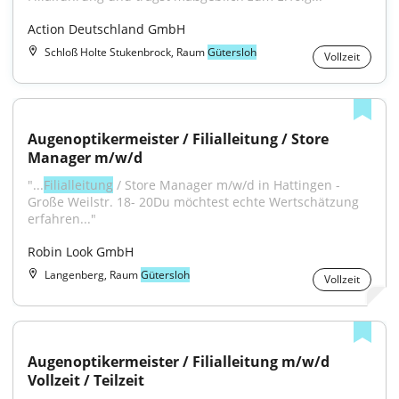
Action Deutschland GmbH
Schloß Holte Stukenbrock, Raum
Gütersloh
Vollzeit
Augenoptikermeister / Filialleitung / Store 
Manager m/w/d
"...
Filialleitung
 / Store Manager m/w/d in Hattingen - 
Große Weilstr. 18- 20Du möchtest echte Wertschätzung 
erfahren..."
Robin Look GmbH
Langenberg, Raum
Gütersloh
Vollzeit
Augenoptikermeister / Filialleitung m/w/d 
Vollzeit / Teilzeit