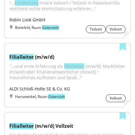
"...
Filialleitung
 m/w/d Vollzeit / Teilzeit in PaderbornDu 
möchtest echte Wertschätzung erfahren..."
Robin Look GmbH
Bielefeld, Raum
Gütersloh
Teilzeit
Vollzeit
Filialleiter
 (m/w/d)
"...und erste Erfahrung als 
Filialleiter
 (m/w/d), Marktleiter 
(m/w/d) oder Filialverantwortlicher (m/w/d) • 
Freundliches Auftreten und Spaß..."
ALDI Schloß-Holte SE & Co. KG
Harsewinkel, Raum
Gütersloh
Vollzeit
Filialleiter
 (m/w/d) Vollzeit