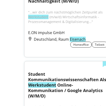
Nachhaltigkeit (M/W/D)
"...wir dich zum nächstmöglichen Zeitpunkt als 
Werkstudent
 (m/w/d) Wirtschaftsinformatik - 
Prozessmanagement & Digitalisierung..."
E.ON impulse GmbH
Deutschland, Raum
Eisenach
Homeoffice
Teilzeit
Student 
Werkstudent
 Online-
Kommunikation / Google Analytics 
(W/M/D)