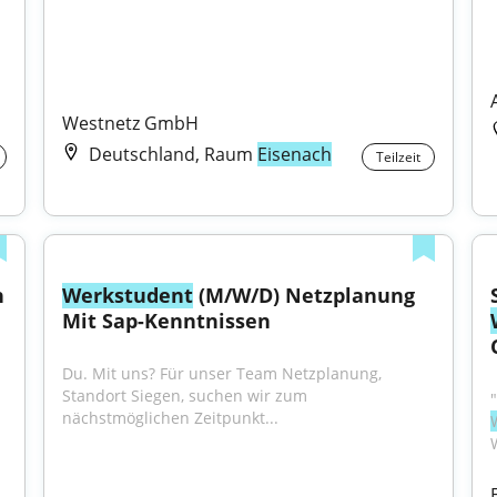
Westnetz GmbH
Deutschland, Raum
Eisenach
Teilzeit
 
Werkstudent
 (M/W/D) Netzplanung 
Mit Sap-Kenntnissen
Du. Mit uns? Für unser Team Netzplanung, 
Standort Siegen, suchen wir zum 
nächstmöglichen Zeitpunkt...