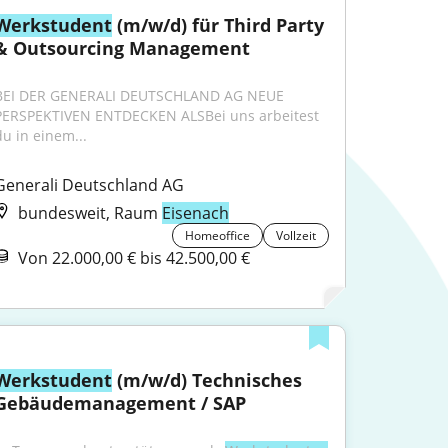
Werkstudent
 (m/w/d) für Third Party 
& Outsourcing Management
BEI DER GENERALI DEUTSCHLAND AG NEUE 
PERSPEKTIVEN ENTDECKEN ALSBei uns arbeitest 
du in einem...
Generali Deutschland AG
bundesweit, Raum
Eisenach
Homeoffice
Vollzeit
Von 22.000,00 € bis 42.500,00 €
Werkstudent
 (m/w/d) Technisches 
Gebäudemanagement / SAP