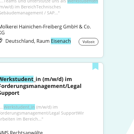
"...Teams und unterstütze uns als 
Werkstudenten
(m/w/d) im BereichTechnisches 
Gebäudemanagement / SAP..."
Molkerei Hainichen-Freiberg GmbH & Co. 
KG
Deutschland, Raum
Eisenach
Vollzeit
Werkstudent
_in (m/w/d) im 
Forderungsmanagement/Legal 
Support
...
Werkstudent_in
 (m/w/d) im 
Forderungsmanagement/Legal SupportWir 
arbeiten im Bereich..."
NMS Rechtsanwälte