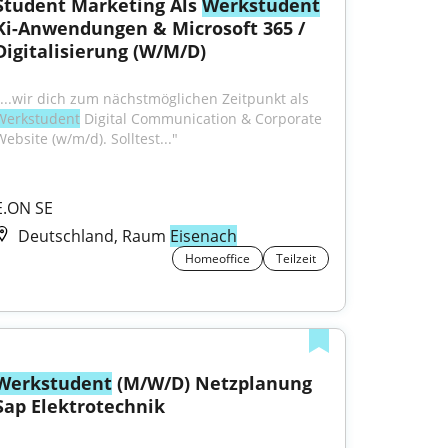
Student Marketing Als 
Werkstudent
Ki-Anwendungen & Microsoft 365 / 
Digitalisierung (W/M/D)
"...wir dich zum nächstmöglichen Zeitpunkt als 
Werkstudent
 Digital Communication & Corporate 
Website (w/m/d). Solltest..."
E.ON SE
Deutschland, Raum
Eisenach
Homeoffice
Teilzeit
Werkstudent
 (M/W/D) Netzplanung 
Sap Elektrotechnik