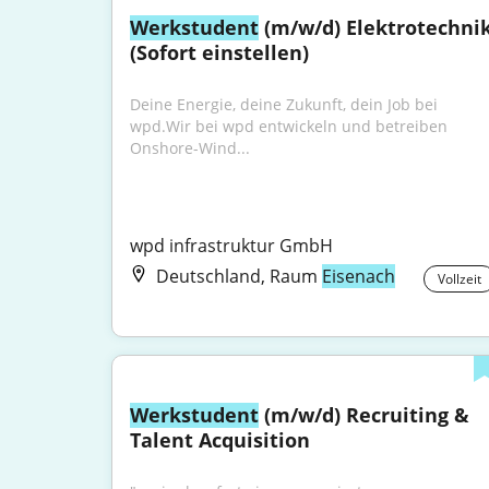
Werkstudent
 (m/w/d) Elektrotechnik
(Sofort einstellen)
Deine Energie, deine Zukunft, dein Job bei 
wpd.Wir bei wpd entwickeln und betreiben 
Onshore-Wind...
wpd infrastruktur GmbH
Deutschland, Raum
Eisenach
Vollzeit
Werkstudent
 (m/w/d) Recruiting & 
Talent Acquisition