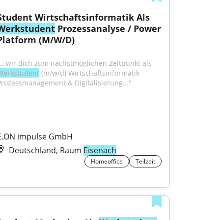
Student Wirtschaftsinformatik Als 
Werkstudent
 Prozessanalyse / Power 
Platform (M/W/D)
"...wir dich zum nächstmöglichen Zeitpunkt als 
Werkstudent
 (m/w/d) Wirtschaftsinformatik - 
Prozessmanagement & Digitalisierung..."
E.ON impulse GmbH
Deutschland, Raum
Eisenach
Homeoffice
Teilzeit