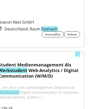
Avacon Netz GmbH
Deutschland, Raum
Eisenach
Homeoffice
Vollzeit
Student Medienmanagement Als 
Werkstudent
 Web-Analytics / Digital 
Communication (W/M/D)
"...wir dich zum nächstmöglichen Zeitpunkt als 
Werkstudent
 Digital Communication & Corporate 
Website (w/m/d). Solltest..."
E.ON SE