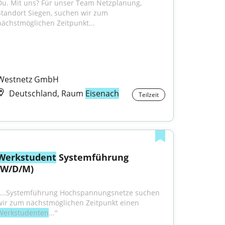
Du. Mit uns? Für unser Team Netzplanung, 
Standort Siegen, suchen wir zum 
nächstmöglichen Zeitpunkt...
Westnetz GmbH
Deutschland, Raum
Eisenach
Teilzeit
Werkstudent
 Systemführung 
(W/D/M)
"...Systemführung Hochspannungsnetze suchen 
wir zum nächstmöglichen Zeitpunkt einen 
Werkstudenten
..."