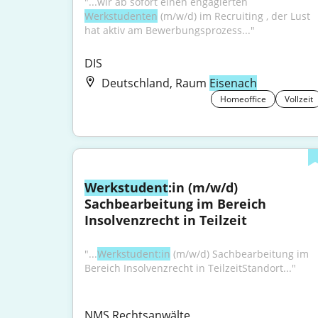
"...wir ab sofort einen engagierten 
Werkstudenten
 (m/w/d) im Recruiting , der Lust 
hat aktiv am Bewerbungsprozess..."
DIS
Deutschland, Raum
Eisenach
Homeoffice
Vollzeit
Werkstudent
:in (m/w/d) 
Sachbearbeitung im Bereich 
Insolvenzrecht in Teilzeit
"...
Werkstudent:in
 (m/w/d) Sachbearbeitung im 
Bereich Insolvenzrecht in TeilzeitStandort..."
NMS Rechtsanwälte