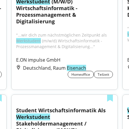
Werkstudent
 (M/W/D) 
 
Wirtschaftsinformatik - 
Prozessmanagement & 
Digitalisierung
"...wir dich zum nächstmöglichen Zeitpunkt als 
Werkstudent
 (m/w/d) Wirtschaftsinformatik - 
Prozessmanagement & Digitalisierung..."
E.ON impulse GmbH
Deutschland, Raum
Eisenach
Homeoffice
Teilzeit
Student Wirtschaftsinformatik Als 
Werkstudent
Stakeholdermanagement / 