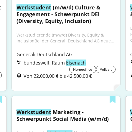
 
Werkstudent
 (m/w/d) Culture & 
Engagement - Schwerpunkt DEI 
(Diversity, Equity, Inclusion)
Werkstudierende (m/w/d) Diversity, Equity & 
InclusionBei der Generali Deutschland AG neue...
Generali Deutschland AG
bundesweit, Raum
Eisenach
Homeoffice
Vollzeit
Von 22.000,00 € bis 42.500,00 €
Werkstudent
 Marketing - 
Schwerpunkt Social Media (w/m/d)