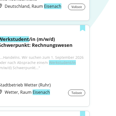
Deutschland, Raum
Eisenach
Vollzeit
Werkstudent
/in (m/w/d) 
Schwerpunkt: Rechnungswesen
"...Handelns. Wir suchen zum 1. September 2026 
oder nach Absprache eine/n 
Werkstudent/in
(m/w/d) Schwerpunkt..."
Stadtbetrieb Wetter (Ruhr)
Wetter, Raum
Eisenach
Teilzeit