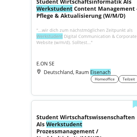
Student Wirtschaftsinformatik Als 
Werkstudent
 Content Management -
Pflege & Aktualisierung (W/M/D)
"...wir dich zum nächstmöglichen Zeitpunkt als 
Werkstudent
 Digital Communication & Corporate 
Website (w/m/d). Solltest..."
E.ON SE
Deutschland, Raum
Eisenach
Homeoffice
Teilzeit
Student Wirtschaftswissenschaften 
Als 
Werkstudent
Prozessmanagement / 