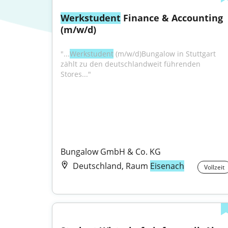
Werkstudent
 Finance & Accounting 
(m/w/d)
"...
Werkstudent
 (m/w/d)Bungalow in Stuttgart 
zählt zu den deutschlandweit führenden 
Stores..."
Bungalow GmbH & Co. KG
Deutschland, Raum
Eisenach
Vollzeit