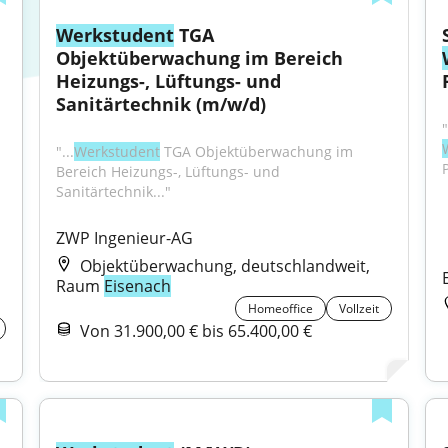
Werkstudent
 TGA 
Objektüberwachung im Bereich 
Heizungs-, Lüftungs- und 
Sanitärtechnik (m/w/d)
"...
Werkstudent
 TGA Objektüberwachung im 
Bereich Heizungs-, Lüftungs- und 
Sanitärtechnik..."
ZWP Ingenieur-AG
Objektüberwachung, deutschlandweit,
Raum
Eisenach
Homeoffice
Vollzeit
Von 31.900,00 € bis 65.400,00 €