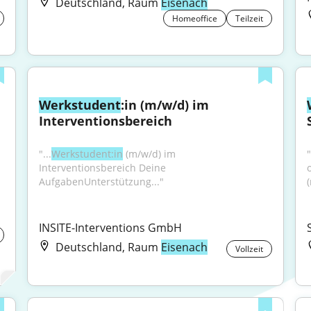
Deutschland, Raum
Eisenach
Homeoffice
Teilzeit
Werkstudent
:in (m/w/d) im 
Interventionsbereich
"...
Werkstudent:in
 (m/w/d) im 
Interventionsbereich Deine 
AufgabenUnterstützung..."
INSITE-Interventions GmbH
Deutschland, Raum
Eisenach
Vollzeit