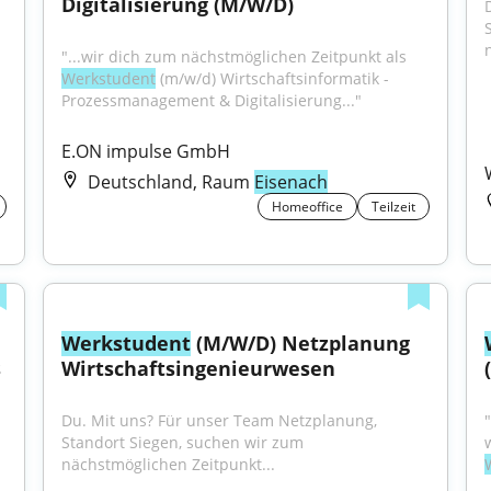
Digitalisierung (M/W/D)
"...wir dich zum nächstmöglichen Zeitpunkt als 
Werkstudent
 (m/w/d) Wirtschaftsinformatik - 
Prozessmanagement & Digitalisierung..."
E.ON impulse GmbH
Deutschland, Raum
Eisenach
Homeoffice
Teilzeit
Werkstudent
 (M/W/D) Netzplanung 
Kommunikationswissenschaften Als 
Wirtschaftsingenieurwesen
Du. Mit uns? Für unser Team Netzplanung, 
Standort Siegen, suchen wir zum 
nächstmöglichen Zeitpunkt...