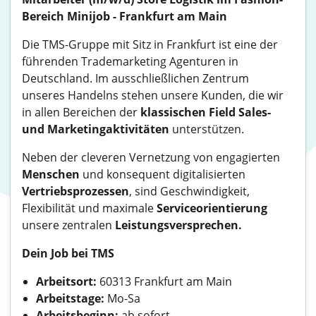
Bereich Minijob - Frankfurt am Main
Die TMS-Gruppe mit Sitz in Frankfurt ist eine der
führenden Trademarketing Agenturen in
Deutschland. Im ausschließlichen Zentrum
unseres Handelns stehen unsere Kunden, die wir
in allen Bereichen der
klassischen Field Sales-
und Marketingaktivitäten
unterstützen.
Neben der cleveren Vernetzung von engagierten
Menschen
und konsequent digitalisierten
Vertriebsprozessen
, sind Geschwindigkeit,
Flexibilität und maximale
Serviceorientierung
unsere zentralen
Leistungsversprechen.
Dein Job bei TMS
Arbeitsort:
60313 Frankfurt am Main
Arbeitstage:
Mo-Sa
Arbeitsbeginn:
ab sofort