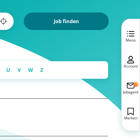
Job finden
Menü
Account
U
V
W
Z
Jobagent
Merken