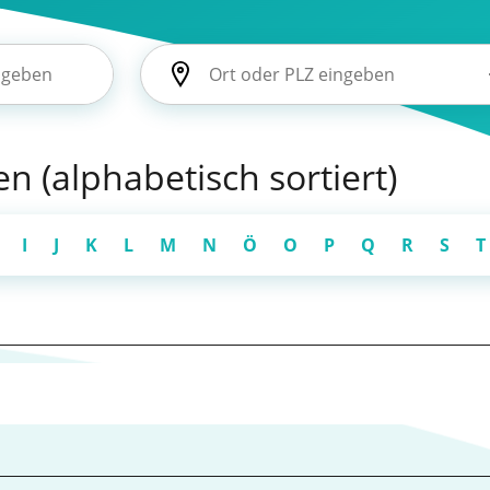
n (alphabetisch sortiert)
I
J
K
L
M
N
Ö
O
P
Q
R
S
T