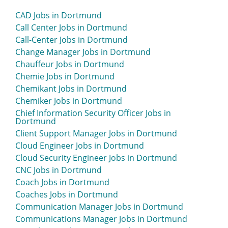
Betriebswirt Jobs in Dortmund
CAD Jobs in Dortmund
Betriebswirtschaftslehre Jobs in Dortmund
Call Center Jobs in Dortmund
Bezirksleiter Jobs in Dortmund
Call-Center Jobs in Dortmund
Bilanzbuchhalter Jobs in Dortmund
Change Manager Jobs in Dortmund
Bildung Jobs in Dortmund
Chauffeur Jobs in Dortmund
Bodenleger Jobs in Dortmund
Chemie Jobs in Dortmund
Briefzusteller Jobs in Dortmund
Chemikant Jobs in Dortmund
Broker Jobs in Dortmund
Chemiker Jobs in Dortmund
Buchhalter Jobs in Dortmund
Chief Information Security Officer Jobs in
Buchhaltung Jobs in Dortmund
Dortmund
Büro Jobs in Dortmund
Client Support Manager Jobs in Dortmund
Bürokraft Jobs in Dortmund
Cloud Engineer Jobs in Dortmund
Büromanagement Jobs in Dortmund
Cloud Security Engineer Jobs in Dortmund
Business Administrator Jobs in Dortmund
CNC Jobs in Dortmund
Business Analyst Jobs in Dortmund
Coach Jobs in Dortmund
Business Coach Jobs in Dortmund
Coaches Jobs in Dortmund
Business Development Jobs in Dortmund
Communication Manager Jobs in Dortmund
BWL Jobs in Dortmund
Communications Manager Jobs in Dortmund