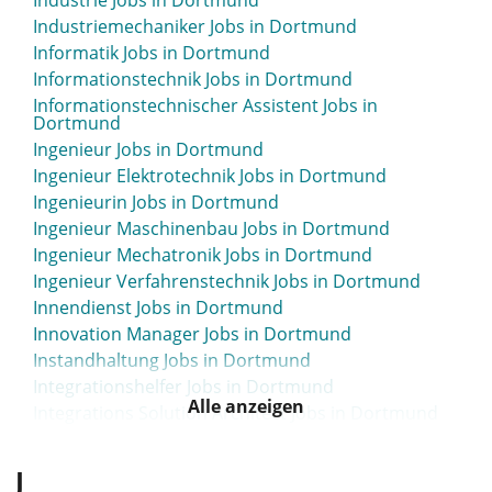
Industrie Jobs in Dortmund
HR Specialist Jobs in Dortmund
Industriemechaniker Jobs in Dortmund
Human Resources Jobs in Dortmund
Informatik Jobs in Dortmund
Human Resources Consultant Jobs in Dortmund
Informationstechnik Jobs in Dortmund
Human Resources Director Jobs in Dortmund
Informationstechnischer Assistent Jobs in
Human Resources Manager Jobs in Dortmund
Dortmund
Human Resources Specialist Jobs in Dortmund
Ingenieur Jobs in Dortmund
Ingenieur Elektrotechnik Jobs in Dortmund
Ingenieurin Jobs in Dortmund
Ingenieur Maschinenbau Jobs in Dortmund
Ingenieur Mechatronik Jobs in Dortmund
Ingenieur Verfahrenstechnik Jobs in Dortmund
Innendienst Jobs in Dortmund
Innovation Manager Jobs in Dortmund
Instandhaltung Jobs in Dortmund
Integrationshelfer Jobs in Dortmund
Alle anzeigen
Integrations Solution Architect Jobs in Dortmund
International Manager Jobs in Dortmund
Interviewer Jobs in Dortmund
J