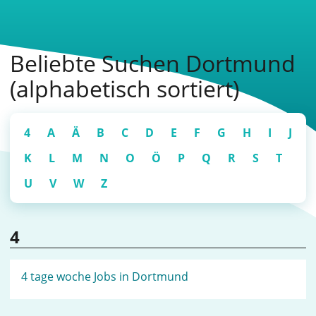
Beliebte Suchen Dortmund
(alphabetisch sortiert)
4
A
Ä
B
C
D
E
F
G
H
I
J
K
L
M
N
O
Ö
P
Q
R
S
T
U
V
W
Z
4
4 tage woche Jobs in Dortmund