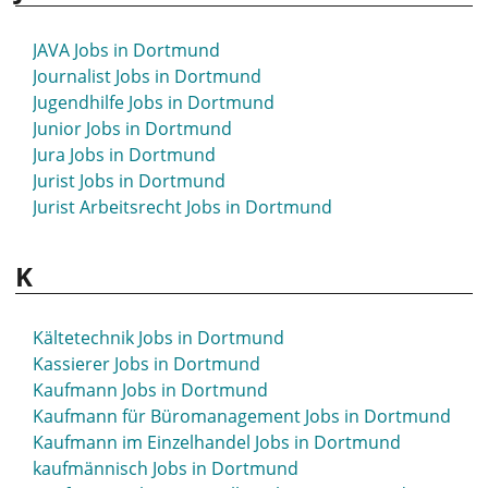
IT Jobs in Dortmund
IT Advisory Jobs in Dortmund
JAVA Jobs in Dortmund
IT Anwendungsbetreuer Jobs in Dortmund
Journalist Jobs in Dortmund
IT Consultant Jobs in Dortmund
Jugendhilfe Jobs in Dortmund
IT Director Jobs in Dortmund
Junior Jobs in Dortmund
IT Supporter Jobs in Dortmund
Jura Jobs in Dortmund
IT System Administrator Jobs in Dortmund
Jurist Jobs in Dortmund
IT-System-Kaufmann Jobs in Dortmund
Jurist Arbeitsrecht Jobs in Dortmund
K
Kältetechnik Jobs in Dortmund
Kassierer Jobs in Dortmund
Kaufmann Jobs in Dortmund
Kaufmann für Büromanagement Jobs in Dortmund
Kaufmann im Einzelhandel Jobs in Dortmund
kaufmännisch Jobs in Dortmund