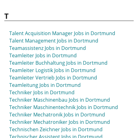
Selbständige Jobs in Dortmund
T
Selbständiger Jobs in Dortmund
Selbständigkeit Jobs in Dortmund
Senior Data Engineer Jobs in Dortmund
Talent Acquisition Manager Jobs in Dortmund
SEO Jobs in Dortmund
Talent Management Jobs in Dortmund
SEO Manager Jobs in Dortmund
Teamassistenz Jobs in Dortmund
Service Jobs in Dortmund
Teamleiter Jobs in Dortmund
Service-Berater Jobs in Dortmund
Teamleiter Buchhaltung Jobs in Dortmund
Servicekraft Jobs in Dortmund
Teamleiter Logistik Jobs in Dortmund
Service Manager Jobs in Dortmund
Teamleiter Vertrieb Jobs in Dortmund
Servicemitarbeiter Jobs in Dortmund
Teamleitung Jobs in Dortmund
Servicetechniker Jobs in Dortmund
Techniker Jobs in Dortmund
Sicherheit Jobs in Dortmund
Techniker Maschinenbau Jobs in Dortmund
Sicherheitsdienst Jobs in Dortmund
Techniker Maschinentechnik Jobs in Dortmund
Sicherheitsmitarbeiter Jobs in Dortmund
Techniker Mechatronik Jobs in Dortmund
Social Manager Jobs in Dortmund
Techniker Mechatroniker Jobs in Dortmund
Social Media Jobs in Dortmund
Technischen Zeichner Jobs in Dortmund
Social Media Manager Jobs in Dortmund
Technischer Assistent Jobs in Dortmund