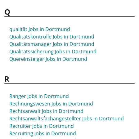
Physiotherapeut Jobs in Dortmund
Q
Polier Jobs in Dortmund
Portfolio Manager Jobs in Dortmund
Postbote Jobs in Dortmund
qualität Jobs in Dortmund
PR Jobs in Dortmund
Qualitätskontrolle Jobs in Dortmund
Praxisanleiter Jobs in Dortmund
Qualitätsmanager Jobs in Dortmund
Pressereferent Jobs in Dortmund
Qualitätssicherung Jobs in Dortmund
Pressesprecher Jobs in Dortmund
Quereinsteiger Jobs in Dortmund
Product Designer Jobs in Dortmund
Product Owner Jobs in Dortmund
R
Produktentwickler Jobs in Dortmund
Produktion Jobs in Dortmund
Produktioner Jobs in Dortmund
Ranger Jobs in Dortmund
Produktionshelfer Jobs in Dortmund
Rechnungswesen Jobs in Dortmund
Produktionsleiter Jobs in Dortmund
Rechtsanwalt Jobs in Dortmund
Produktionsmitarbeiter Jobs in Dortmund
Rechtsanwaltsfachangestellter Jobs in Dortmund
Produktionsplanung Jobs in Dortmund
Recruiter Jobs in Dortmund
Produktmanager Jobs in Dortmund
Recruiting Jobs in Dortmund
Professor Jobs in Dortmund