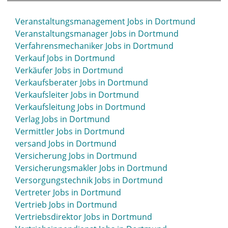
Tischler Jobs in Dortmund
Staplerfahrer Jobs in Dortmund
Tourismus Jobs in Dortmund
Stellvertretende Pflegedienstleitung Jobs in
Veranstaltungsmanagement Jobs in Dortmund
Trainee Jobs in Dortmund
Dortmund
Veranstaltungsmanager Jobs in Dortmund
Trainer Jobs in Dortmund
Steuerassistent Jobs in Dortmund
Verfahrensmechaniker Jobs in Dortmund
Travel Manager Jobs in Dortmund
Steuerberater Jobs in Dortmund
Verkauf Jobs in Dortmund
Steuerberatung Jobs in Dortmund
Verkäufer Jobs in Dortmund
Steuerfachangestellter Jobs in Dortmund
Verkaufsberater Jobs in Dortmund
Steuern Jobs in Dortmund
Verkaufsleiter Jobs in Dortmund
Strassenbau Jobs in Dortmund
Verkaufsleitung Jobs in Dortmund
Straßenbau Jobs in Dortmund
Verlag Jobs in Dortmund
Straßenbauer Jobs in Dortmund
Vermittler Jobs in Dortmund
Strategischer Einkäufer Jobs in Dortmund
versand Jobs in Dortmund
Student Jobs in Dortmund
Versicherung Jobs in Dortmund
Systemadmin Jobs in Dortmund
Versicherungsmakler Jobs in Dortmund
System Admin Jobs in Dortmund
Versorgungstechnik Jobs in Dortmund
Systemadministratoren Jobs in Dortmund
Vertreter Jobs in Dortmund
Vertrieb Jobs in Dortmund
Vertriebsdirektor Jobs in Dortmund