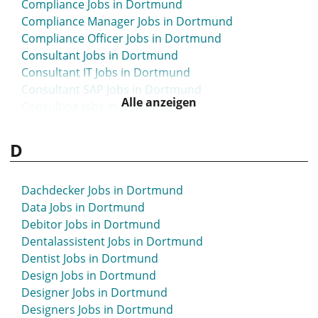
Compliance Jobs in Dortmund
Compliance Manager Jobs in Dortmund
Compliance Officer Jobs in Dortmund
Consultant Jobs in Dortmund
Consultant IT Jobs in Dortmund
Consultant SAP Jobs in Dortmund
Alle anzeigen
Consulting Jobs in Dortmund
Content-Creator Jobs in Dortmund
Content Manager Jobs in Dortmund
D
Content Marketing Manager Jobs in Dortmund
Contract Manager Jobs in Dortmund
Dachdecker Jobs in Dortmund
Contracts Manager Jobs in Dortmund
Data Jobs in Dortmund
Controller Jobs in Dortmund
Debitor Jobs in Dortmund
Controlling Jobs in Dortmund
Dentalassistent Jobs in Dortmund
Creative Manager Jobs in Dortmund
Dentist Jobs in Dortmund
Creator Jobs in Dortmund
Design Jobs in Dortmund
CRM Jobs in Dortmund
Designer Jobs in Dortmund
CRM Manager Jobs in Dortmund
Designers Jobs in Dortmund
CRM-Manager Jobs in Dortmund