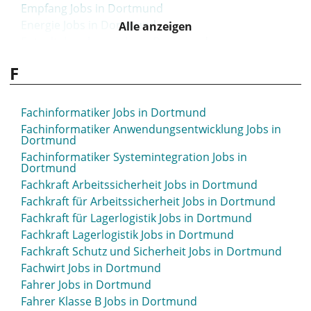
Empfang Jobs in Dortmund
Energie Jobs in Dortmund
Alle anzeigen
Entgeltabrechner Jobs in Dortmund
Ergotherapeut Jobs in Dortmund
F
ERP Jobs in Dortmund
ERP Consultant Jobs in Dortmund
ERP-Consultant Jobs in Dortmund
Fachinformatiker Jobs in Dortmund
Erzieher Jobs in Dortmund
Fachinformatiker Anwendungsentwicklung Jobs in
Dortmund
Erziehungswissenschaftler Jobs in Dortmund
Fachinformatiker Systemintegration Jobs in
Eventmanagement Jobs in Dortmund
Dortmund
Event Manager Jobs in Dortmund
Fachkraft Arbeitssicherheit Jobs in Dortmund
Event-Manager Jobs in Dortmund
Fachkraft für Arbeitssicherheit Jobs in Dortmund
Export Jobs in Dortmund
Fachkraft für Lagerlogistik Jobs in Dortmund
Fachkraft Lagerlogistik Jobs in Dortmund
Fachkraft Schutz und Sicherheit Jobs in Dortmund
Fachwirt Jobs in Dortmund
Fahrer Jobs in Dortmund
Fahrer Klasse B Jobs in Dortmund