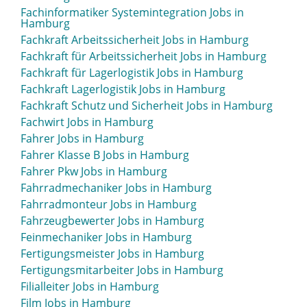
Fachinformatiker Systemintegration Jobs in
Entwicklungsingenieur Jobs in Hamburg
Hamburg
Ergotherapeut Jobs in Hamburg
Fachkraft Arbeitssicherheit Jobs in Hamburg
ERP Jobs in Hamburg
Fachkraft für Arbeitssicherheit Jobs in Hamburg
ERP Consultant Jobs in Hamburg
Fachkraft für Lagerlogistik Jobs in Hamburg
ERP-Consultant Jobs in Hamburg
Fachkraft Lagerlogistik Jobs in Hamburg
Erzieher Jobs in Hamburg
Fachkraft Schutz und Sicherheit Jobs in Hamburg
Erziehungswissenschaftler Jobs in Hamburg
Fachwirt Jobs in Hamburg
Event Manager Jobs in Hamburg
Fahrer Jobs in Hamburg
Event-Manager Jobs in Hamburg
Fahrer Klasse B Jobs in Hamburg
Export Jobs in Hamburg
Fahrer Pkw Jobs in Hamburg
Fahrradmechaniker Jobs in Hamburg
Fahrradmonteur Jobs in Hamburg
Fahrzeugbewerter Jobs in Hamburg
Feinmechaniker Jobs in Hamburg
Fertigungsmeister Jobs in Hamburg
Fertigungsmitarbeiter Jobs in Hamburg
Filialleiter Jobs in Hamburg
Film Jobs in Hamburg