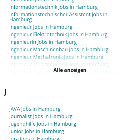
Hse Manager Jobs in Hamburg
Informationstechnik Jobs in Hamburg
Human Resources Jobs in Hamburg
Informationstechnischer Assistent Jobs in
Human Resources Consultant Jobs in Hamburg
Hamburg
Human Resources Director Jobs in Hamburg
Ingenieur Jobs in Hamburg
Human Resources Manager Jobs in Hamburg
Ingenieur Elektrotechnik Jobs in Hamburg
Human Resources Specialist Jobs in Hamburg
Ingenieurin Jobs in Hamburg
Ingenieur Maschinenbau Jobs in Hamburg
Ingenieur Mechatronik Jobs in Hamburg
Ingenieur Medizintechnik Jobs in Hamburg
Alle anzeigen
Ingenieur Verfahrenstechnik Jobs in Hamburg
Innendienst Jobs in Hamburg
Innovation Manager Jobs in Hamburg
J
Inside Sales Jobs in Hamburg
Inside Sales Manager Jobs in Hamburg
JAVA Jobs in Hamburg
Insolvenzsachbearbeiter Jobs in Hamburg
Journalist Jobs in Hamburg
Instandhaltung Jobs in Hamburg
Jugendhilfe Jobs in Hamburg
Integrationshelfer Jobs in Hamburg
Junior Jobs in Hamburg
Integrations Solution Architect Jobs in Hamburg
Jura Jobs in Hamburg
Internal Auditor Jobs in Hamburg