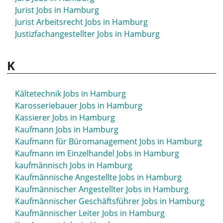
Jurist Jobs in Hamburg
International Manager Jobs in Hamburg
Jurist Arbeitsrecht Jobs in Hamburg
Investment Analyst Jobs in Hamburg
Justizfachangestellter Jobs in Hamburg
Investment Banking Jobs in Hamburg
IT Jobs in Hamburg
IT Advisory Jobs in Hamburg
K
IT Anwendungsbetreuer Jobs in Hamburg
IT Consultant Jobs in Hamburg
Kältetechnik Jobs in Hamburg
IT Director Jobs in Hamburg
Karosseriebauer Jobs in Hamburg
IT Supporter Jobs in Hamburg
Kassierer Jobs in Hamburg
IT System Administrator Jobs in Hamburg
Kaufmann Jobs in Hamburg
IT-System-Kaufmann Jobs in Hamburg
Kaufmann für Büromanagement Jobs in Hamburg
Kaufmann im Einzelhandel Jobs in Hamburg
kaufmännisch Jobs in Hamburg
Kaufmännische Angestellte Jobs in Hamburg
Kaufmännischer Angestellter Jobs in Hamburg
Kaufmännischer Geschäftsführer Jobs in Hamburg
Kaufmännischer Leiter Jobs in Hamburg