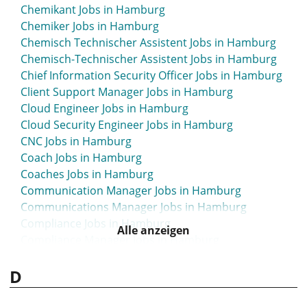
Biologie Jobs in Hamburg
Chemikant Jobs in Hamburg
Brandschutz Jobs in Hamburg
Chemiker Jobs in Hamburg
Briefzusteller Jobs in Hamburg
Chemisch Technischer Assistent Jobs in Hamburg
Broker Jobs in Hamburg
Chemisch-Technischer Assistent Jobs in Hamburg
Bta Jobs in Hamburg
Chief Information Security Officer Jobs in Hamburg
Buchhalter Jobs in Hamburg
Client Support Manager Jobs in Hamburg
Buchhaltung Jobs in Hamburg
Cloud Engineer Jobs in Hamburg
Büro Jobs in Hamburg
Cloud Security Engineer Jobs in Hamburg
Bürokraft Jobs in Hamburg
CNC Jobs in Hamburg
Büromanagement Jobs in Hamburg
Coach Jobs in Hamburg
Busfahrer Jobs in Hamburg
Coaches Jobs in Hamburg
Business Administrator Jobs in Hamburg
Communication Manager Jobs in Hamburg
Business Analyst Jobs in Hamburg
Communications Manager Jobs in Hamburg
Business Coach Jobs in Hamburg
Compliance Jobs in Hamburg
Business Development Jobs in Hamburg
Alle anzeigen
Compliance Manager Jobs in Hamburg
Business Intelligence Analyst Jobs in Hamburg
Compliance Officer Jobs in Hamburg
BWL Jobs in Hamburg
D
Consultant Jobs in Hamburg
Consultant IT Jobs in Hamburg
Consultant PR Jobs in Hamburg