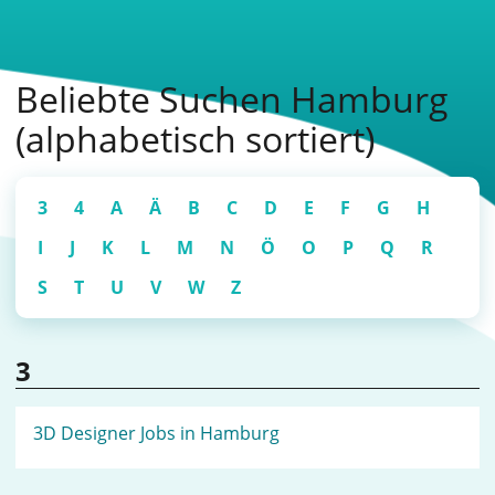
Beliebte Suchen Hamburg
(alphabetisch sortiert)
3
4
A
Ä
B
C
D
E
F
G
H
I
J
K
L
M
N
Ö
O
P
Q
R
S
T
U
V
W
Z
3
3D Designer Jobs in Hamburg